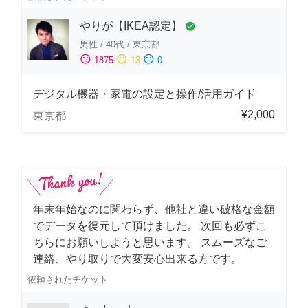
やりが【IKEA認定】
check_circle
男性
/
40代
/
東京都
sentiment_satisfied
sentiment_neutral
sentiment_dissatisfied
1875
13
0
デジタル機器・家電の設定と操作/活用ガイド
¥2,000
東京都
年末年始なのに関わらず、他社と違い破格な金額
でデータを復元して頂けました。 次回も必ずこ
ちらにお願いしようと思います。 スムーズなご
連絡、やり取りで大変安心出来る方です。
依頼されたチケット