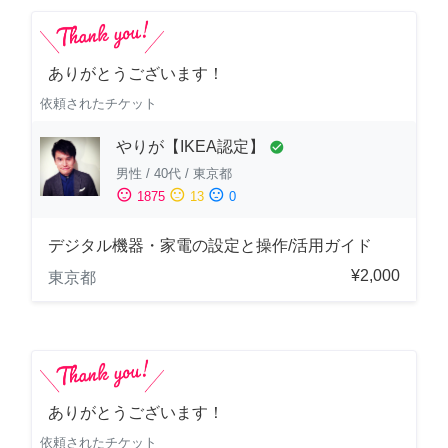
ありがとうございます！
依頼されたチケット
やりが【IKEA認定】
check_circle
男性
/
40代
/
東京都
sentiment_satisfied
sentiment_neutral
sentiment_dissatisfied
1875
13
0
デジタル機器・家電の設定と操作/活用ガイド
¥2,000
東京都
ありがとうございます！
依頼されたチケット