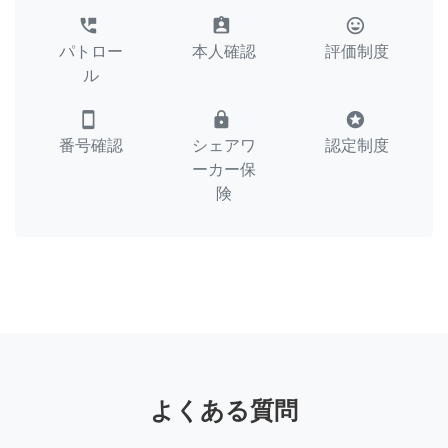
perm_phone_msg
assignment_ind
tag_faces
パトロー
本人確認
評価制度
ル
smartphone
lock
stars
番号確認
シェアワ
認定制度
ーカー保
険
よくある質問