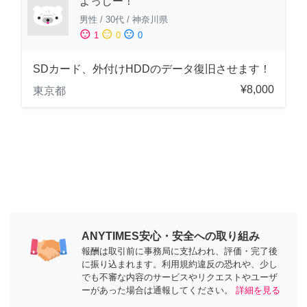
よっしー！
男性
/
30代
/
神奈川県
sentiment_satisfied
sentiment_neutral
sentiment_dissatisfied
1
0
0
SDカード、外付けHDDのデータ復旧させます！
¥8,000
東京都
ANYTIMES安心・安全への取り組み
報酬は取引前に事務局に支払われ、評価・完了後
に振り込まれます。利用規約違反の恐れや、少し
でも不審な内容のサービスやリクエストやユーザ
ーがあった場合は通報してください。
詳細を見る