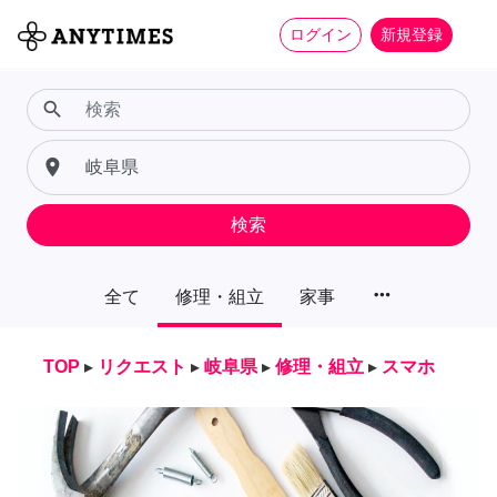
ログイン
新規登録
search
place
検索
more_horiz
全て
修理・組立
家事
TOP
▸
リクエスト
▸
岐阜県
▸
修理・組立
▸
スマホ