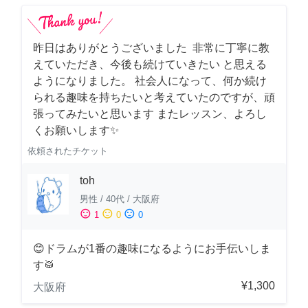
昨日はありがとうございました 非常に丁寧に教
えていただき、今後も続けていきたい と思える
ようになりました。 社会人になって、何か続け
られる趣味を持ちたいと考えていたのですが、頑
張ってみたいと思います またレッスン、よろし
くお願いします✨
依頼されたチケット
toh
男性
/
40代
/
大阪府
sentiment_satisfied
sentiment_neutral
sentiment_dissatisfied
1
0
0
😊ドラムが1番の趣味になるようにお手伝いしま
す🥁
¥1,300
大阪府