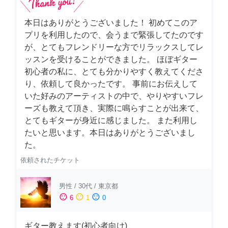
本日はありがとうございました！ 初めてこのア
プリを利用したので、会うまで緊張してたのです
が、とてもフレンドリーな方でリラックスしてレ
ッスンを受けることができました。 ほぼギター
初心者の私に、とても分かりやすく教えてくださ
り、依頼して良かったです。 事前にお伝えして
いた好みのアーティストの中で、やりやすいフレ
ーズも教えて頂き、実際に鳴らすことが出来て、
とてもギターが身近に感じました。 また利用し
たいと思います。本日はありがとうございまし
た。
依頼されたチケット
男性
/
30代
/
東京都
sentiment_satisfied
sentiment_neutral
sentiment_dissatisfied
6
1
0
ギター教えます(初心者向け)