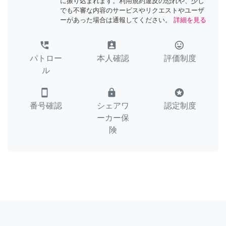
に振り込まれます。利用規約違反の恐れや、少し
でも不審な内容のサービスやリクエストやユーザ
ーがあった場合は通報してください。
詳細を見る
perm_phone_msg
assignment_ind
tag_faces
パトロー
本人確認
評価制度
ル
smartphone
lock
stars
番号確認
シェアワ
認定制度
ーカー保
険