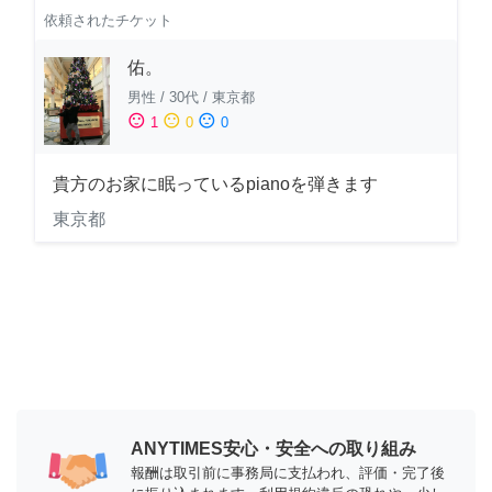
依頼されたチケット
佑。
男性
/
30代
/
東京都
sentiment_satisfied
sentiment_neutral
sentiment_dissatisfied
1
0
0
貴方のお家に眠っているpianoを弾きます
東京都
ANYTIMES安心・安全への取り組み
報酬は取引前に事務局に支払われ、評価・完了後