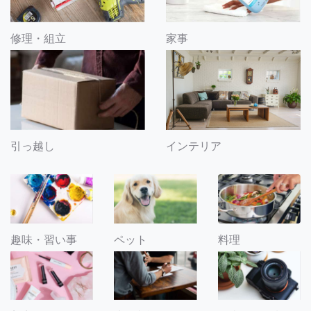
修理・組立
家事
引っ越し
インテリア
趣味・習い事
ペット
料理