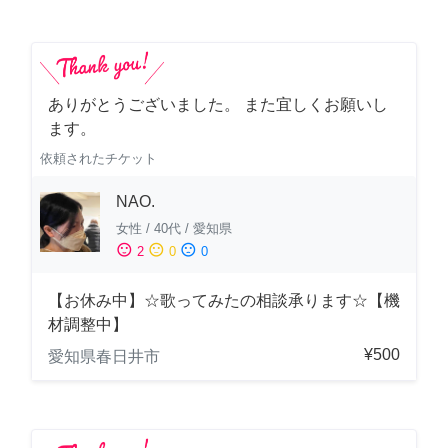
ありがとうございました。 また宜しくお願いし
ます。
依頼されたチケット
NAO.
女性
/
40代
/
愛知県
sentiment_satisfied
sentiment_neutral
sentiment_dissatisfied
2
0
0
【お休み中】☆歌ってみたの相談承ります☆【機
材調整中】
¥500
愛知県春日井市