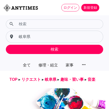
ログイン
新規登録
search
place
検索
more_horiz
全て
修理・組立
家事
TOP
▸
リクエスト
▸
岐阜県
▸
趣味・習い事
▸
音楽