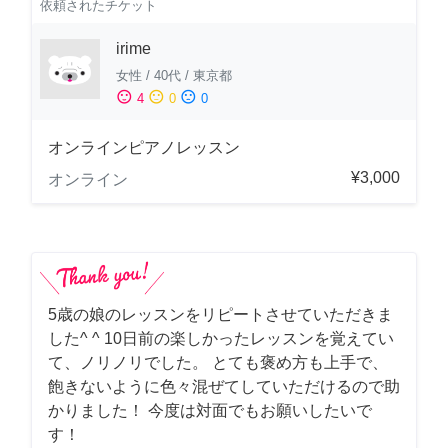
依頼されたチケット
irime
女性
/
40代
/
東京都
sentiment_satisfied
sentiment_neutral
sentiment_dissatisfied
4
0
0
オンラインピアノレッスン
¥3,000
オンライン
5歳の娘のレッスンをリピートさせていただきま
した^ ^ 10日前の楽しかったレッスンを覚えてい
て、ノリノリでした。 とても褒め方も上手で、
飽きないように色々混ぜてしていただけるので助
かりました！ 今度は対面でもお願いしたいで
す！