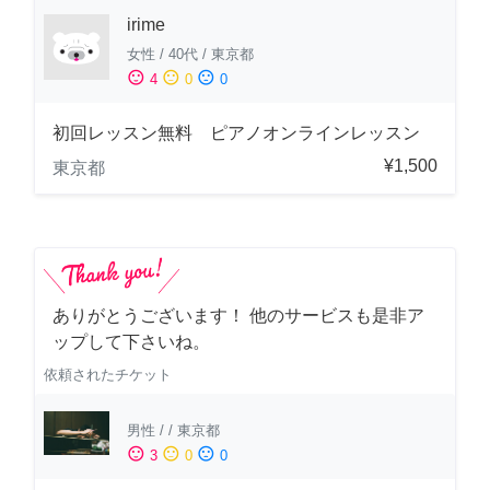
irime
女性
/
40代
/
東京都
sentiment_satisfied
sentiment_neutral
sentiment_dissatisfied
4
0
0
初回レッスン無料 ピアノオンラインレッスン
¥1,500
東京都
ありがとうございます！ 他のサービスも是非ア
ップして下さいね。
依頼されたチケット
男性
/
/
東京都
sentiment_satisfied
sentiment_neutral
sentiment_dissatisfied
3
0
0