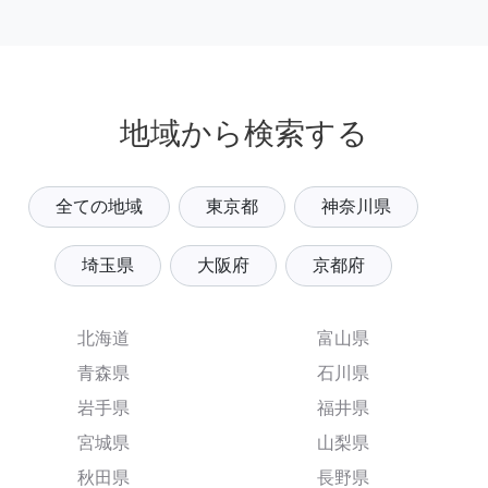
地域から検索する
全ての地域
東京都
神奈川県
埼玉県
大阪府
京都府
北海道
富山県
青森県
石川県
岩手県
福井県
宮城県
山梨県
秋田県
長野県