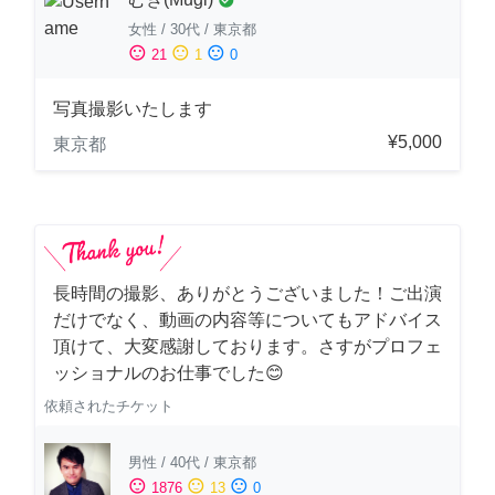
女性
/
30代
/
東京都
sentiment_satisfied
sentiment_neutral
sentiment_dissatisfied
21
1
0
写真撮影いたします
¥5,000
東京都
長時間の撮影、ありがとうございました！ご出演
だけでなく、動画の内容等についてもアドバイス
頂けて、大変感謝しております。さすがプロフェ
ッショナルのお仕事でした😊
依頼されたチケット
男性
/
40代
/
東京都
sentiment_satisfied
sentiment_neutral
sentiment_dissatisfied
1876
13
0