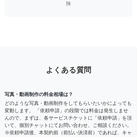
険
よくある質問
写真・動画制作の料金相場は？
どのような写真・動画制作をしてもらいたいかによっても
変動します。 「依頼申請」の段階では料金は発生しませ
んので、まずは、各サービスチケットに「依頼申請」を頂
いて、個別チャットにてお問い合わせ、ご相談ください。
※依頼申請後、本契約前（前払い決済前）であれば、キャ