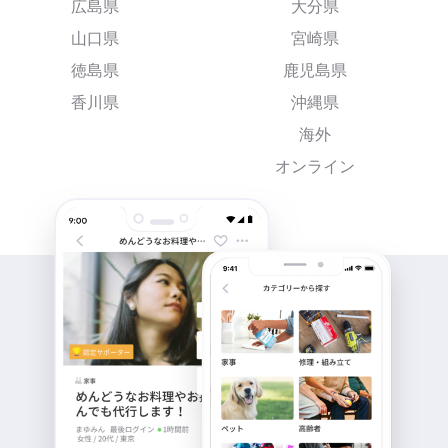
広島県
大分県
山口県
宮崎県
徳島県
鹿児島県
香川県
沖縄県
海外
オンライン