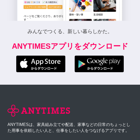
みんなでつくる、新しい暮らしかた。
ANYTIMESアプリをダウンロード
ANYTIMESは、家具組み立てや配送、家事などの日常のちょっとし
た用事を依頼したい人と、仕事をしたい人をつなげるアプリです。