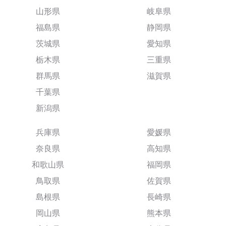
山形県
岐阜県
福島県
静岡県
茨城県
愛知県
栃木県
三重県
群馬県
滋賀県
千葉県
新潟県
兵庫県
愛媛県
奈良県
高知県
和歌山県
福岡県
鳥取県
佐賀県
島根県
長崎県
岡山県
熊本県