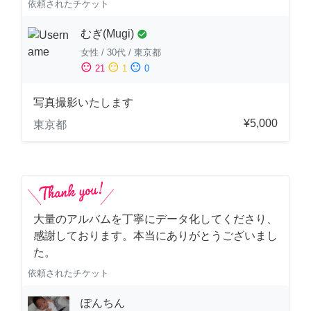
依頼されたチケット
むぎ(Mugi)
check_circle
女性
/
30代
/
東京都
sentiment_satisfied
sentiment_neutral
sentiment_dissatisfied
21
1
0
写真撮影いたします
¥5,000
東京都
大量のアルバムを丁寧にデータ化してくださり、
感謝しております。本当にありがとうございまし
た。
依頼されたチケット
ぽんちん