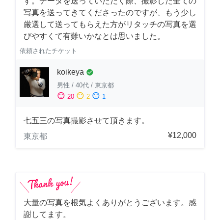
す。データを送っていただく際、撮影した全ての
写真を送ってきてくださったのですが、もう少し
厳選して送ってもらえた方がリタッチの写真を選
びやすくて有難いかなとは思いました。
依頼されたチケット
koikeya
check_circle
男性
/
40代
/
東京都
sentiment_satisfied
sentiment_neutral
sentiment_dissatisfied
20
2
1
七五三の写真撮影させて頂きます。
¥12,000
東京都
大量の写真を根気よくありがとうございます。感
謝してます。