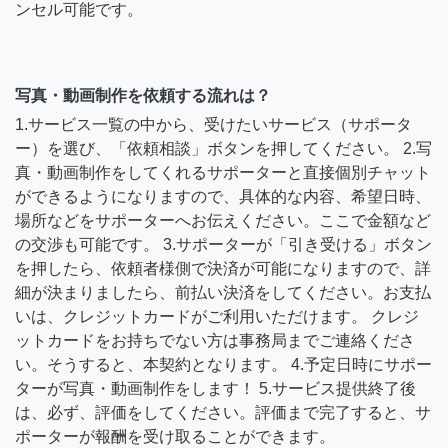
ンセル可能です。
写真・動画制作を依頼する流れは？
1.サービス一覧の中から、受けたいサービス（サポータ
ー）を選び、「依頼相談」ボタンを押してください。 2.写
真・動画制作をしてくれるサポーターと直接個別チャット
ができるようになりますので、具体的な内容、希望日時、
場所などをサポーターへお伝えください。ここで金額など
の交渉も可能です。 3.サポーターが「引き受ける」ボタン
を押したら、依頼者様側で決済が可能になりますので、詳
細が決まりましたら、前払い決済をしてください。お支払
いは、クレジットカードがご利用いただけます。 クレジ
ットカードをお持ちでない方は事務局までご連絡くださ
い。そうすると、本契約となります。 4.予定日時にサポー
ターが写真・動画制作をします！ 5.サービス提供終了後
は、必ず、評価をしてください。評価まで完了すると、サ
ポーターが報酬を受け取ることができます。