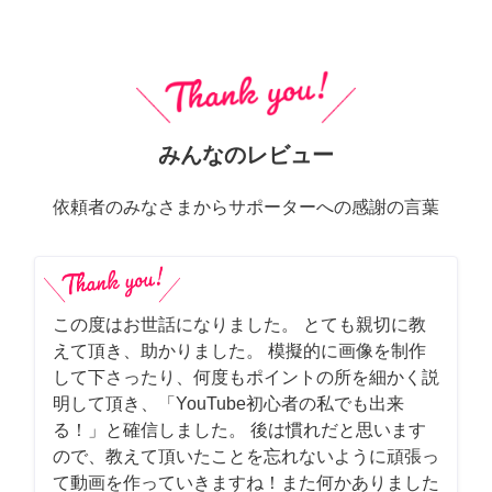
みんなのレビュー
依頼者のみなさまからサポーターへの感謝の言葉
この度はお世話になりました。 とても親切に教
えて頂き、助かりました。 模擬的に画像を制作
して下さったり、何度もポイントの所を細かく説
明して頂き、「YouTube初心者の私でも出来
る！」と確信しました。 後は慣れだと思います
ので、教えて頂いたことを忘れないように頑張っ
て動画を作っていきますね！また何かありました