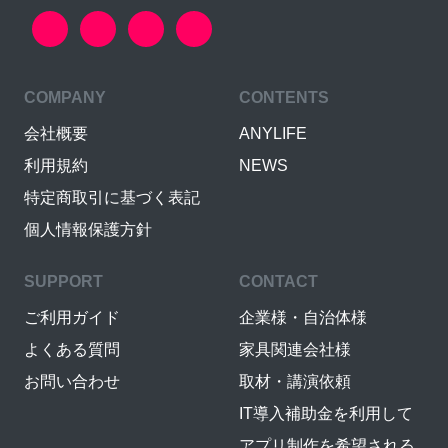
COMPANY
CONTENTS
会社概要
ANYLIFE
利用規約
NEWS
特定商取引に基づく表記
個人情報保護方針
SUPPORT
CONTACT
ご利用ガイド
企業様・自治体様
よくある質問
家具関連会社様
お問い合わせ
取材・講演依頼
IT導入補助金を利用して
アプリ制作を希望される