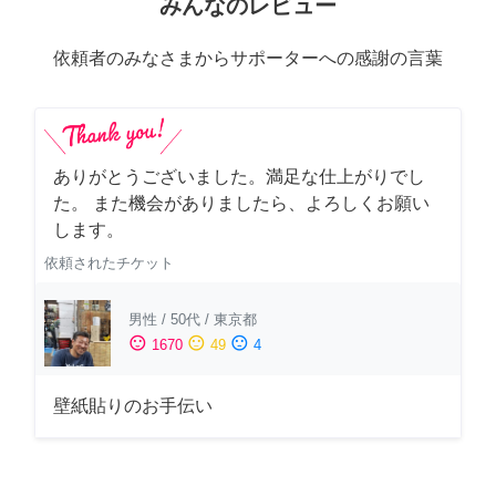
みんなのレビュー
依頼者のみなさまからサポーターへの感謝の言葉
ありがとうございました。満足な仕上がりでし
た。 また機会がありましたら、よろしくお願い
します。
依頼されたチケット
男性
/
50代
/
東京都
sentiment_satisfied
sentiment_neutral
sentiment_dissatisfied
1670
49
4
壁紙貼りのお手伝い