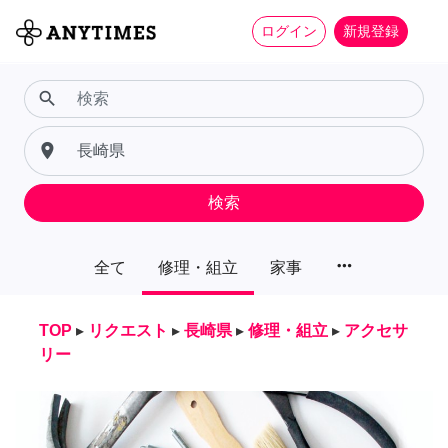
ログイン
新規登録
search
place
検索
more_horiz
全て
修理・組立
家事
TOP
▸
リクエスト
▸
長崎県
▸
修理・組立
▸
アクセサ
リー