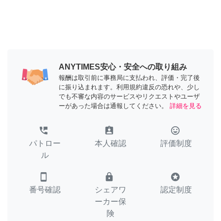
ANYTIMES安心・安全への取り組み
報酬は取引前に事務局に支払われ、評価・完了後
に振り込まれます。利用規約違反の恐れや、少し
でも不審な内容のサービスやリクエストやユーザ
ーがあった場合は通報してください。
詳細を見る
perm_phone_msg
assignment_ind
tag_faces
パトロー
本人確認
評価制度
ル
smartphone
lock
stars
番号確認
シェアワ
認定制度
ーカー保
険