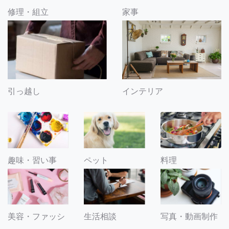
修理・組立
家事
引っ越し
インテリア
趣味・習い事
ペット
料理
美容・ファッシ
生活相談
写真・動画制作