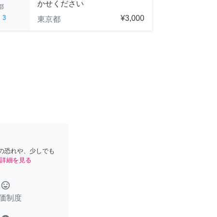
かせください
都
ed
3
¥3,000
東京都
の恐れや、少しでも
詳細を見る
tag_faces
価制度