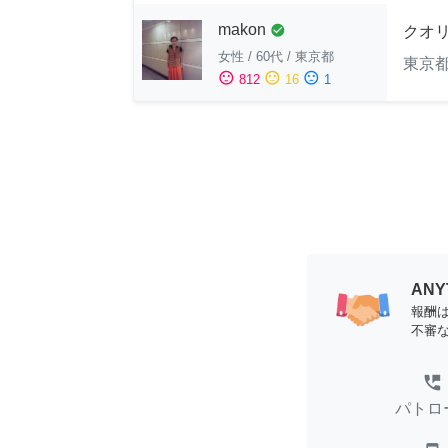
makon
check_circle
クオ
女性
/
60代
/
東京都
東京
sentiment_satisfied
sentiment_neutral
sentiment_dissatisfied
812
16
1
AN
報酬
不審
perm_phone_msg
パトロ