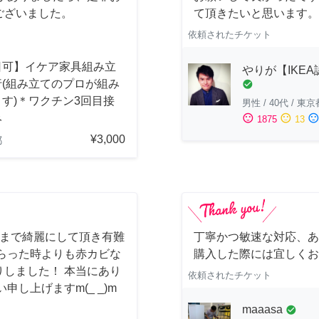
ございました。
て頂きたいと思います。
依頼されたチケット
日可】イケア家具組み立
やりが【IKE
行(組み立てのプロが組み
check_circle
す)＊ワクチン3回目接
男性
/
40代
/
東京
み
sentiment_satisfied
sentiment_neutral
sentiment_dissatisfi
1875
13
¥3,000
都
しまで綺麗にして頂き有難
丁寧かつ敏速な対応、あ
らった時よりも赤カビな
購入した際には宜しくお
しました！ 本当にあり
依頼されたチケット
し上げますm(_ _)m
maaasa
check_circle