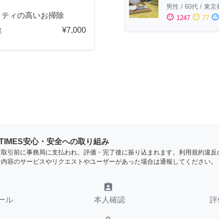
男性
/
60代
/
東京
リティの高いお掃除
sentiment_satisfied
sentiment_neutral
sentiment_dissatisfi
1247
77
¥7,000
都
YTIMES安心・安全への取り組み
は取引前に事務局に支払われ、評価・完了後に振り込まれます。利用規約違反
な内容のサービスやリクエストやユーザーがあった場合は通報してください。
assignment_ind
ール
本人確認
評