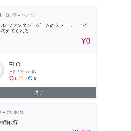
味・習い事
▸ パソコン
ル: ファンタジーゲームのストーリーアイ
を考えてくれる
¥0
FLO
男性
/
20's
/
海外
sentiment_satisfied
sentiment_neutral
sentiment_dissatisfied
0
0
0
終了
事
▸ 買い物代行
 抽選代行