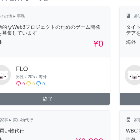
class
その他
▸ 事務
趣
新的なWeb3プロジェクトのためのゲーム開発
タイト
を募集しています
デア
¥0
外
海外
FLO
男性
/
20's
/
海外
sentiment_satisfied
sentiment_neutral
sentiment_dissatisfied
0
0
0
終了
local_laundry_service
家事
▸ 買い物代行
家
A 買い物代行
WBC
外
海外