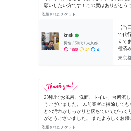
願いしたい方です！この度はありがとう
依頼されたチケット
【当
て代
knsk
check_circle
立てま
男性
/
50代
/
東京都
種済
sentiment_satisfied
sentiment_neutral
sentiment_dissatisfied
1668
49
4
東京
2時間でお風呂、洗面、トイレ、台所流
うございました。 以前業者に掃除しても
どの汚れがしっかりと落ちていてびっくり
がとうございました。 またよろしくお願い申
依頼されたチケット