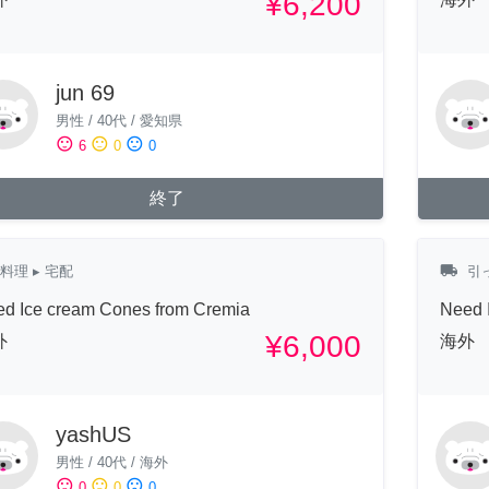
¥6,200
jun 69
男性
/
40代
/
愛知県
sentiment_satisfied
sentiment_neutral
sentiment_dissatisfied
6
0
0
終了
local_shipping
料理
▸ 宅配
引
d Ice cream Cones from Cremia
Need 
¥6,000
外
海外
yashUS
男性
/
40代
/
海外
sentiment_satisfied
sentiment_neutral
sentiment_dissatisfied
0
0
0