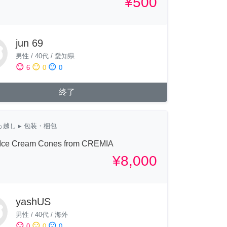
¥500
jun 69
男性
/
40代
/
愛知県
sentiment_satisfied
sentiment_neutral
sentiment_dissatisfied
6
0
0
終了
っ越し
▸ 包装・梱包
Ice Cream Cones from CREMIA
¥8,000
yashUS
男性
/
40代
/
海外
sentiment_satisfied
sentiment_neutral
sentiment_dissatisfied
0
0
0