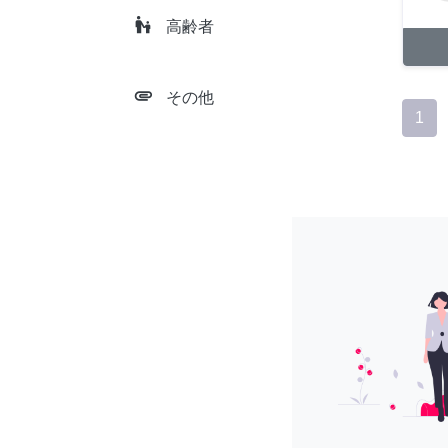
escalator_warning
高齢者
attachment
その他
1