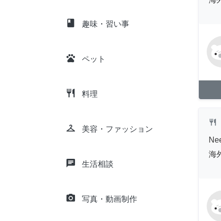
class
趣味・習い事
pets
ペット
restaurant
料理
restaurant
checkroom
美容・ファッション
Nee
海
chat
生活相談
camera_alt
写真・動画制作