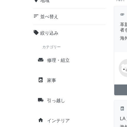
地域
attachment
sort
並べ替え
革
者
local_offer
絞り込み
海
カテゴリー
weekend
修理・組立
local_laundry_service
家事
local_shipping
引っ越し
local_laundry_service
L
home
インテリア
海