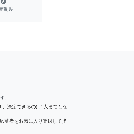
stars
定制度
す。
き、決定できるのは1人までとな
応募者をお気に入り登録して指