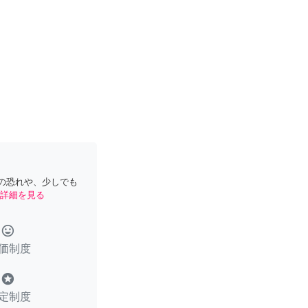
の恐れや、少しでも
詳細を見る
tag_faces
価制度
stars
定制度