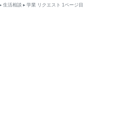
▸ 生活相談
▸ 学業
リクエスト
1ページ目