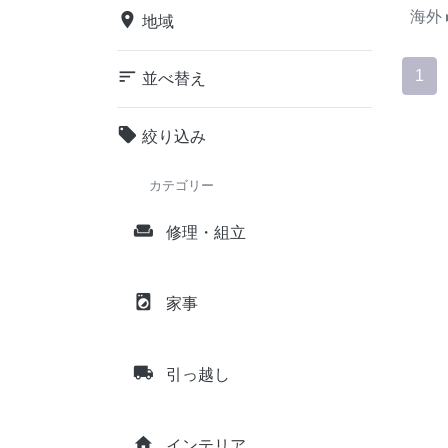
海外
place
地域
sort
1
並べ替え
local_offer
絞り込み
カテゴリー
weekend
修理・組立
local_laundry_service
家事
local_shipping
引っ越し
home
インテリア