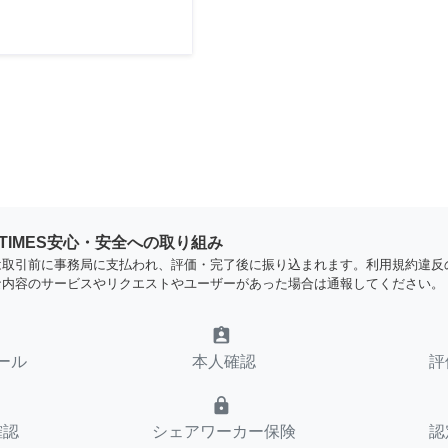
YTIMES安心・安全への取り組み
は取引前に事務局に支払われ、評価・完了後に振り込まれます。利用規約違反
な内容のサービスやリクエストやユーザーがあった場合は通報してください。
assignment_ind
ール
本人確認
評
lock
確認
シェアワーカー保険
認