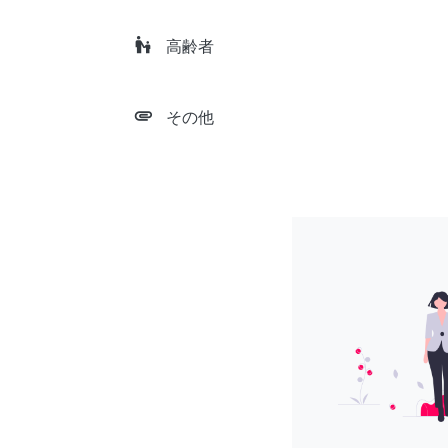
escalator_warning
高齢者
attachment
その他