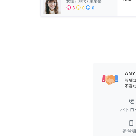
女性
/
30代
/
東京都
sentiment_satisfied
sentiment_neutral
sentiment_dissatisfied
3
0
0
AN
報酬
不審
perm_phone_msg
パトロ
smartphone
番号