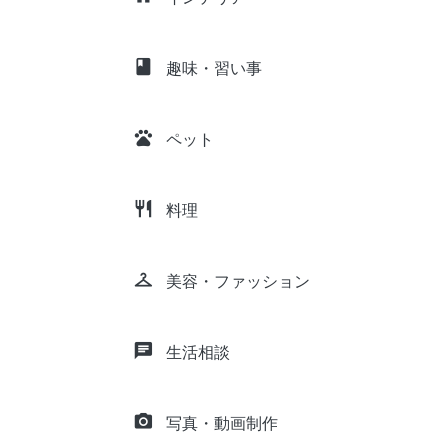
class
趣味・習い事
pets
ペット
restaurant
料理
checkroom
美容・ファッション
chat
生活相談
camera_alt
写真・動画制作