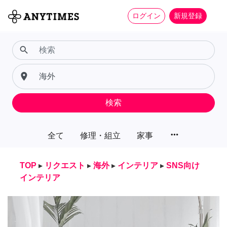
ログイン
新規登録
search
place
検索
more_horiz
全て
修理・組立
家事
TOP
▸
リクエスト
▸
海外
▸
インテリア
▸
SNS向け
インテリア