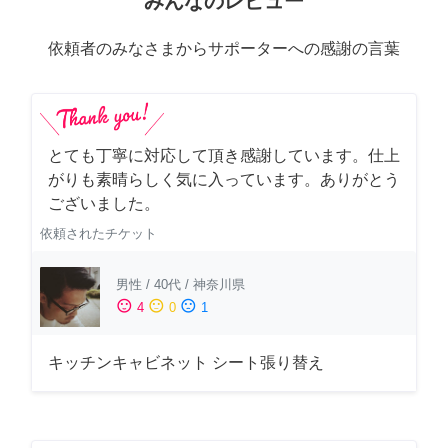
みんなのレビュー
依頼者のみなさまからサポーターへの感謝の言葉
とても丁寧に対応して頂き感謝しています。仕上
がりも素晴らしく気に入っています。ありがとう
ございました。
依頼されたチケット
男性
/
40代
/
神奈川県
sentiment_satisfied
sentiment_neutral
sentiment_dissatisfied
4
0
1
キッチンキャビネット シート張り替え