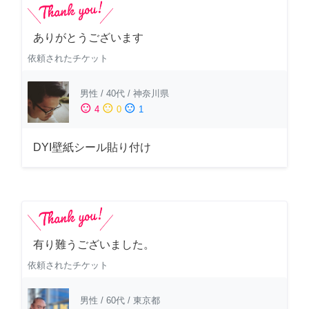
ありがとうございます
依頼されたチケット
男性
/
40代
/
神奈川県
sentiment_satisfied
sentiment_neutral
sentiment_dissatisfied
4
0
1
DYI壁紙シール貼り付け
有り難うございました。
依頼されたチケット
男性
/
60代
/
東京都