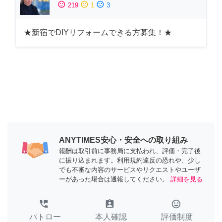
sentiment_satisfied
sentiment_neutral
sentiment_dissatisfied
219
1
3
★新宿でDIYリフォームできる方募集！★
ANYTIMES安心・安全への取り組み
報酬は取引前に事務局に支払われ、評価・完了後
に振り込まれます。利用規約違反の恐れや、少し
でも不審な内容のサービスやリクエストやユーザ
ーがあった場合は通報してください。
詳細を見る
perm_phone_msg
assignment_ind
tag_faces
パトロー
本人確認
評価制度