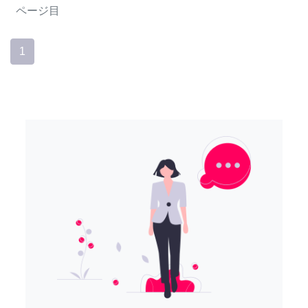
ページ目
1