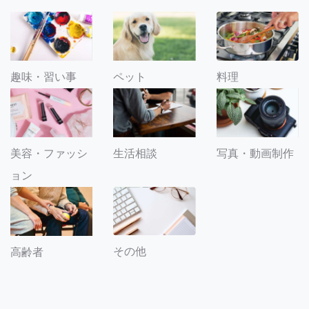
趣味・習い事
ペット
料理
美容・ファッシ
生活相談
写真・動画制作
ョン
その他
高齢者