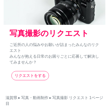
写真撮影のリクエスト
ご近所の人の悩みやお願いが詰まったみんなのリク
エスト
みんなが抱える日常のお困りごとに応募して解決し
てみませんか？
リクエストをする
滋賀県
▸ 写真・動画制作
▸ 写真撮影
リクエスト
1ページ
目