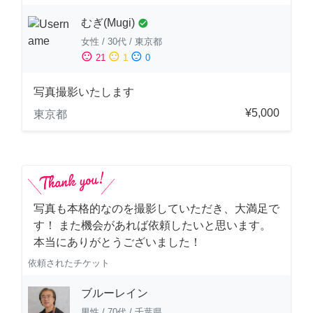
むぎ(Mugi)
check_circle
女性
/
30代
/
東京都
sentiment_satisfied
sentiment_neutral
sentiment_dissatisfied
21
1
0
写真撮影いたします
¥5,000
東京都
写真も本格的なのを撮影していただき、大満足で
す！ また機会があれば依頼したいと思います。
本当にありがとうございました！
依頼されたチケット
ブルーレイン
男性
/
70代
/
千葉県