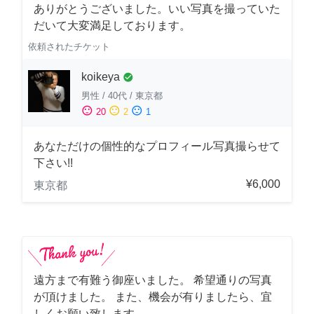
ありがとうございました。いい写真を撮っていた
だいて大変満足しております。
依頼されたチケット
koikeya
check_circle
男性
/
40代
/
東京都
sentiment_satisfied
sentiment_neutral
sentiment_dissatisfied
20
2
1
あなただけの個性的なプロフィール写真撮らせて
下さい!!
¥6,000
東京都
遠方まで有難う御座いました。 希望通りの写真
が頂けました。 また、機会が有りましたら、宜
しくお願い致します。