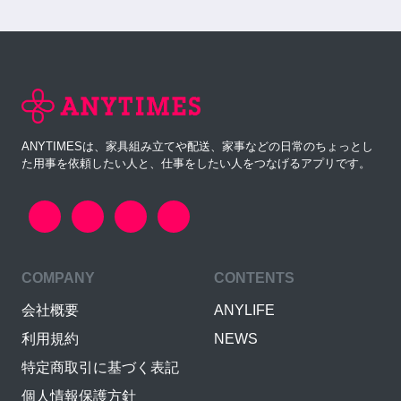
ANYTIMESは、家具組み立てや配送、家事などの日常のちょっとし
た用事を依頼したい人と、仕事をしたい人をつなげるアプリです。
COMPANY
CONTENTS
会社概要
ANYLIFE
利用規約
NEWS
特定商取引に基づく表記
個人情報保護方針