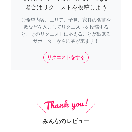
場合はリクエストを投稿しよう
ご希望内容、エリア、予算、家具の名前や
数などを入力してリクエストを投稿する
と、そのリクエストに応えることが出来る
サポーターから応募が来ます！
リクエストをする
みんなのレビュー