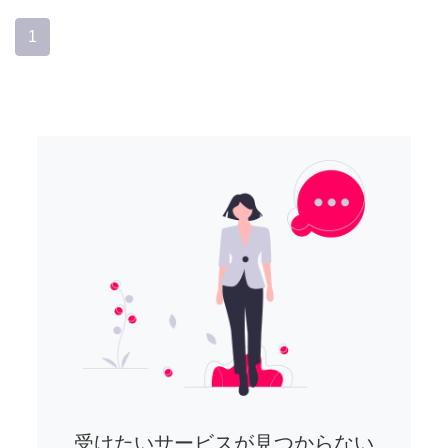
1
受けたいサービスが見つからない