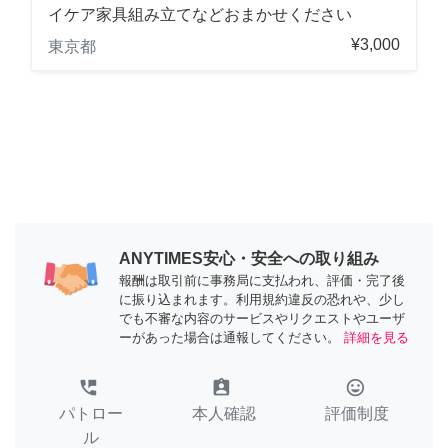
イケア家具組み立てなどおまかせください
¥3,000
東京都
ANYTIMES安心・安全への取り組み
報酬は取引前に事務局に支払われ、評価・完了後
に振り込まれます。利用規約違反の恐れや、少し
でも不審な内容のサービスやリクエストやユーザ
ーがあった場合は通報してください。
詳細を見る
perm_phone_msg
assignment_ind
tag_faces
パトロー
本人確認
評価制度
ル