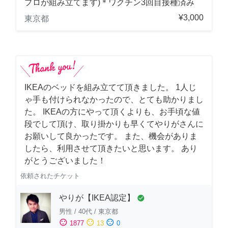
プロが組み立てます)＊ワクチン3回目接種済み
¥3,000
東京都
IKEAのベッドを組み立てて頂きました。 1人じ
ゃ手も付けられなかったので、とても助かりまし
た。 IKEAの方にやって頂くよりも、お手頃な値
段でして頂け、取り掛かりも早くてやりがさんに
お願いして良かったです。 また、機会がありま
したら、利用させて頂きたいと思います。 あり
がとうございました！
依頼されたチケット
やりが【IKEA認定】
check_circle
男性
/
40代
/
東京都
sentiment_satisfied
sentiment_neutral
sentiment_dissatisfied
1877
13
0