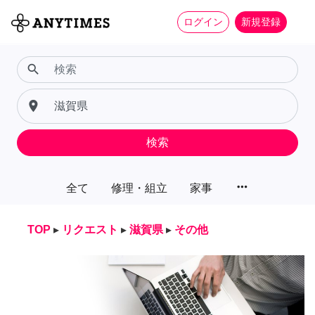
ログイン
新規登録
search
place
検索
more_horiz
全て
修理・組立
家事
TOP
▸
リクエスト
▸
滋賀県
▸
その他