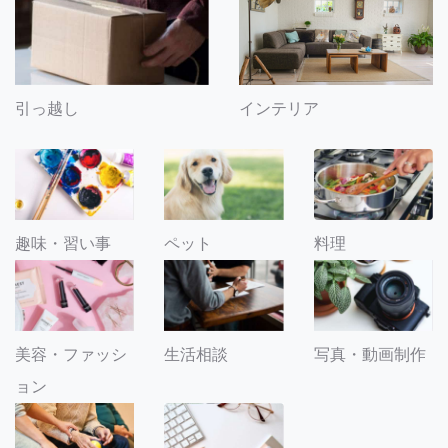
引っ越し
インテリア
趣味・習い事
ペット
料理
美容・ファッシ
生活相談
写真・動画制作
ョン