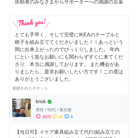
依頼者のみなさまからサポーターへの感謝の言葉
とても手早く、そして完璧にIKEAのテーブルと
椅子を組み立ててくださいました！！あっという
間に出来上がったのでびっくりしました。 年内
にという急なお願いにも関わらずすぐに来てくだ
さり、本当に感謝しております。 また機会があ
りましたら、是非お願いしたい方です！この度は
ありがとうございました。
依頼されたチケット
knsk
check_circle
男性
/
50代
/
東京都
sentiment_satisfied
sentiment_neutral
sentiment_dissatisfied
1670
49
4
【当日可】イケア家具組み立て代行(組み立ての