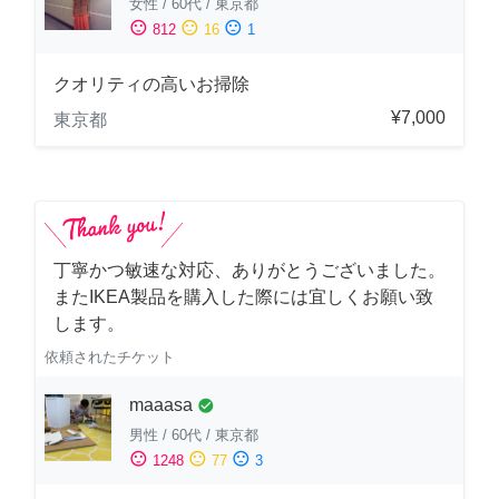
女性
/
60代
/
東京都
sentiment_satisfied
sentiment_neutral
sentiment_dissatisfied
812
16
1
クオリティの高いお掃除
¥7,000
東京都
丁寧かつ敏速な対応、ありがとうございました。
またIKEA製品を購入した際には宜しくお願い致
します。
依頼されたチケット
maaasa
check_circle
男性
/
60代
/
東京都
sentiment_satisfied
sentiment_neutral
sentiment_dissatisfied
1248
77
3