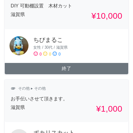
DIY 可動棚設置 木材カット
¥10,000
滋賀県
ちびまるこ
女性
/
30代
/
滋賀県
sentiment_satisfied
sentiment_neutral
sentiment_dissatisfied
0
0
0
終了
attachment
その他
▸ その他
お手伝いさせて頂きます。
¥1,000
滋賀県
ポカリスカット