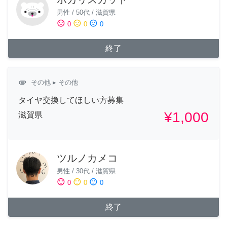
男性
/
50代
/
滋賀県
sentiment_satisfied
sentiment_neutral
sentiment_dissatisfied
0
0
0
終了
attachment
その他
▸ その他
タイヤ交換してほしい方募集
¥1,000
滋賀県
ツルノカメコ
男性
/
30代
/
滋賀県
sentiment_satisfied
sentiment_neutral
sentiment_dissatisfied
0
0
0
終了