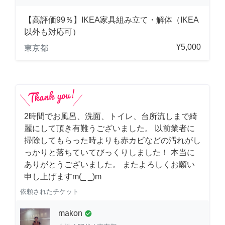
【高評価99％】IKEA家具組み立て・解体（IKEA
以外も対応可）
¥5,000
東京都
2時間でお風呂、洗面、トイレ、台所流しまで綺
麗にして頂き有難うございました。 以前業者に
掃除してもらった時よりも赤カビなどの汚れがし
っかりと落ちていてびっくりしました！ 本当に
ありがとうございました。 またよろしくお願い
申し上げますm(_ _)m
依頼されたチケット
makon
check_circle