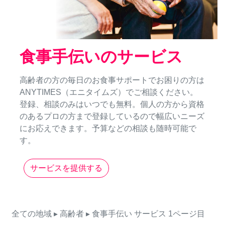
食事手伝いのサービス
高齢者の方の毎日のお食事サポートでお困りの方は
ANYTIMES（エニタイムズ）でご相談ください。
登録、相談のみはいつでも無料。個人の方から資格
のあるプロの方まで登録しているので幅広いニーズ
にお応えできます。予算などの相談も随時可能で
す。
サービスを提供する
全ての地域
▸ 高齢者
▸ 食事手伝い
サービス
1ページ目