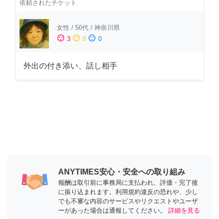
依頼されたチケット
女性
/
50代
/
神奈川県
sentiment_satisfied
sentiment_neutral
sentiment_dissatisfied
3
0
0
外出の付き添い、話し相手
ANYTIMES安心・安全への取り組み
報酬は取引前に事務局に支払われ、評価・完了後
に振り込まれます。利用規約違反の恐れや、少し
でも不審な内容のサービスやリクエストやユーザ
ーがあった場合は通報してください。
詳細を見る