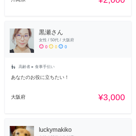
黒瀬さん
女性
/
50代
/
大阪府
sentiment_satisfied
sentiment_neutral
sentiment_dissatisfied
0
0
0
escalator_warning
高齢者
▸ 食事手伝い
あなたのお役に立ちたい！
¥3,000
大阪府
luckymakiko