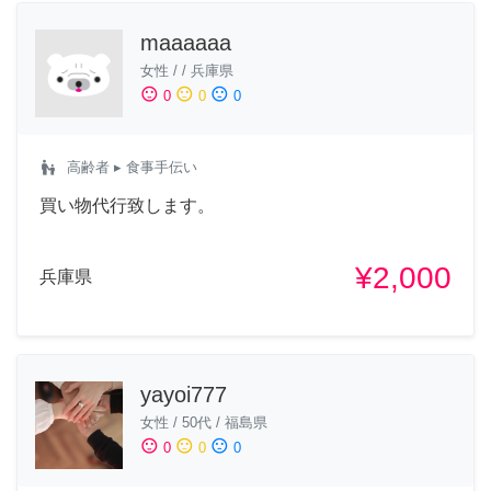
maaaaaa
女性
/
/
兵庫県
sentiment_satisfied
sentiment_neutral
sentiment_dissatisfied
0
0
0
escalator_warning
高齢者
▸ 食事手伝い
買い物代行致します。
¥2,000
兵庫県
yayoi777
女性
/
50代
/
福島県
sentiment_satisfied
sentiment_neutral
sentiment_dissatisfied
0
0
0