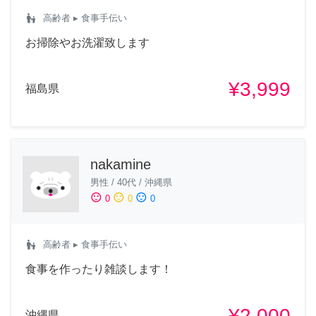
escalator_warning
高齢者
▸ 食事手伝い
お掃除やお洗濯致します
¥3,999
福島県
nakamine
男性
/
40代
/
沖縄県
sentiment_satisfied
sentiment_neutral
sentiment_dissatisfied
0
0
0
escalator_warning
高齢者
▸ 食事手伝い
食事を作ったり雑談します！
¥2,000
沖縄県