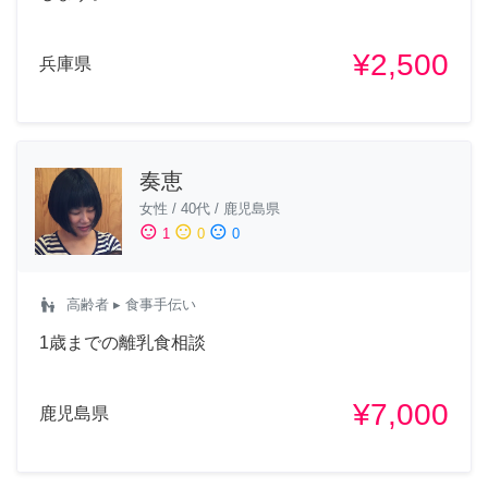
¥2,500
兵庫県
奏恵
女性
/
40代
/
鹿児島県
sentiment_satisfied
sentiment_neutral
sentiment_dissatisfied
1
0
0
escalator_warning
高齢者
▸ 食事手伝い
1歳までの離乳食相談
¥7,000
鹿児島県