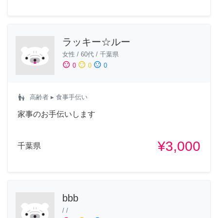
ラッキー☆ルー
女性
/
60代
/
千葉県
sentiment_satisfied
sentiment_neutral
sentiment_dissatisfied
0
0
0
escalator_warning
高齢者
▸ 食事手伝い
家事のお手伝いします
¥3,000
千葉県
bbb
/
/