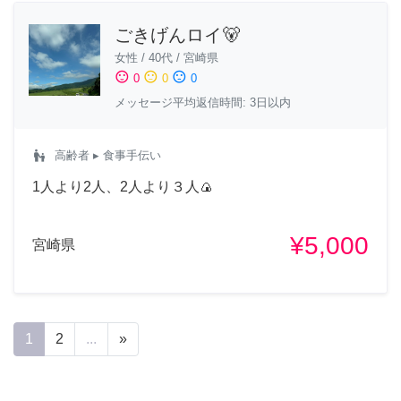
ごきげんロイ🐻
女性
/
40代
/
宮崎県
sentiment_satisfied
sentiment_neutral
sentiment_dissatisfied
0
0
0
メッセージ平均返信時間: 3日以内
escalator_warning
高齢者
▸ 食事手伝い
1人より2人、2人より３人🍙
¥5,000
宮崎県
1
2
...
»