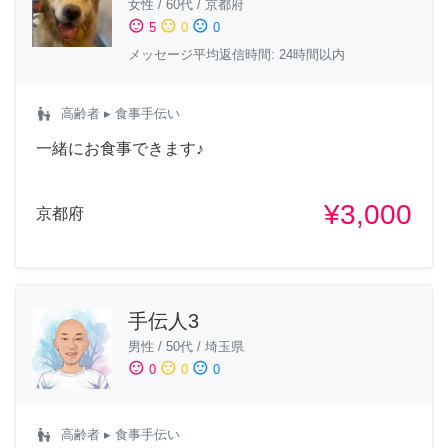
女性
/
60代
/
京都府
sentiment_satisfied
sentiment_neutral
sentiment_dissatisfied
5
0
0
メッセージ平均返信時間: 24時間以内
escalator_warning
高齢者
▸ 食事手伝い
一緒にお食事できます♪
¥3,000
京都府
手伝人3
男性
/
50代
/
埼玉県
sentiment_satisfied
sentiment_neutral
sentiment_dissatisfied
0
0
0
escalator_warning
高齢者
▸ 食事手伝い