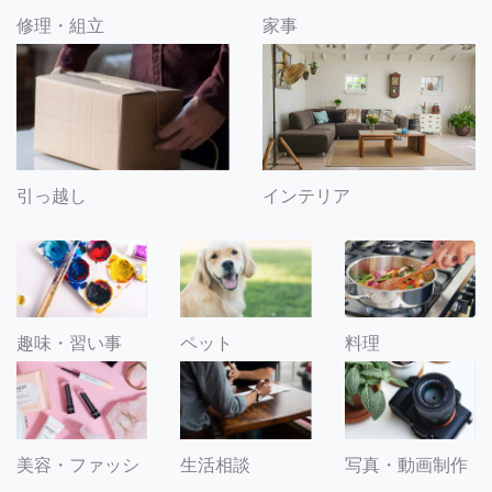
修理・組立
家事
引っ越し
インテリア
趣味・習い事
ペット
料理
美容・ファッシ
生活相談
写真・動画制作