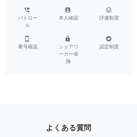
perm_phone_msg
assignment_ind
tag_faces
パトロー
本人確認
評価制度
ル
smartphone
lock
stars
番号確認
シェアワ
認定制度
ーカー保
険
よくある質問