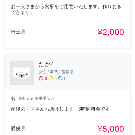
お一人さまから食事をご用意いたします。作りおき
できます。
¥2,000
埼玉県
たか4
女性
/
40代
/
愛媛県
sentiment_satisfied
sentiment_neutral
sentiment_dissatisfied
0
0
0
escalator_warning
高齢者
▸ 食事手伝い
産後のママさんお助けします。3時間料金です
¥5,000
愛媛県