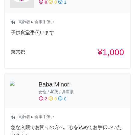
sentiment_satisfied
sentiment_neutral
sentiment_dissatisfied
0
0
1
escalator_warning
高齢者
▸ 食事手伝い
子供食堂手伝います
¥1,000
東京都
Baba Minori
女性
/
40代
/
兵庫県
sentiment_satisfied
sentiment_neutral
sentiment_dissatisfied
2
0
0
escalator_warning
高齢者
▸ 食事手伝い
急な入院でお困りの方へ。心を込めてお手伝いいた
します。