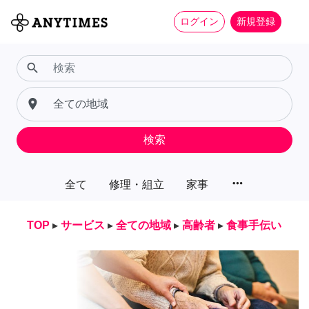
ログイン
新規登録
search
place
検索
more_horiz
全て
修理・組立
家事
TOP
▸
サービス
▸
全ての地域
▸
高齢者
▸
食事手伝い