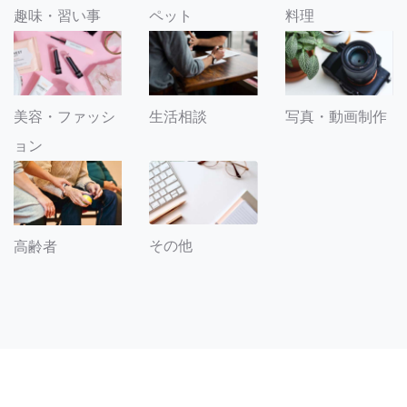
趣味・習い事
ペット
料理
美容・ファッシ
生活相談
写真・動画制作
ョン
その他
高齢者