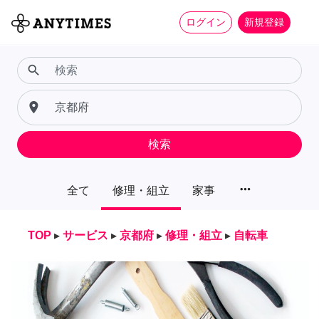
ログイン
新規登録
search
place
検索
more_horiz
全て
修理・組立
家事
TOP
▸
サービス
▸
京都府
▸
修理・組立
▸
自転車