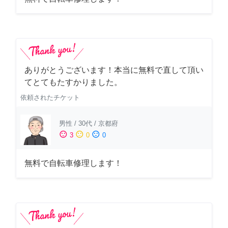
ありがとうございます！本当に無料で直して頂い
てとてもたすかりました。
依頼されたチケット
男性
/
30代
/
京都府
sentiment_satisfied
sentiment_neutral
sentiment_dissatisfied
3
0
0
無料で自転車修理します！