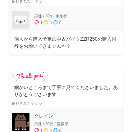
依頼されたチケット
男性
/
50's
/
東京都
sentiment_satisfied
sentiment_neutral
sentiment_dissatisfied
1
0
0
個人から購入予定の中古バイクZZR250の購入同
行をお願いできませんか？
細かいところまで丁寧に見てくださいました。あ
りがとうございます！
依頼されたチケット
クレイン
男性
/
30代
/
愛媛県
sentiment_satisfied
sentiment_neutral
sentiment_dissatisfied
1
0
0