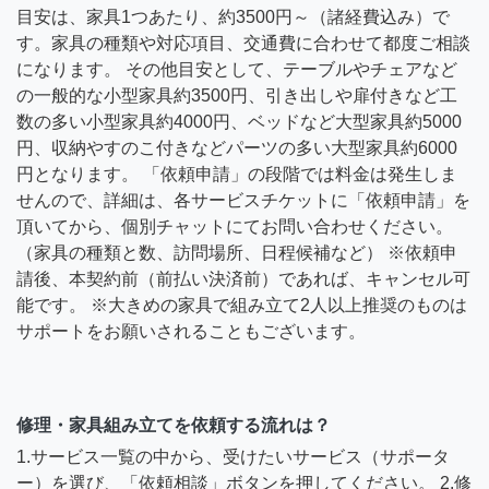
目安は、家具1つあたり、約3500円～（諸経費込み）で
す。家具の種類や対応項目、交通費に合わせて都度ご相談
になります。 その他目安として、テーブルやチェアなど
の一般的な小型家具約3500円、引き出しや扉付きなど工
数の多い小型家具約4000円、ベッドなど大型家具約5000
円、収納やすのこ付きなどパーツの多い大型家具約6000
円となります。 「依頼申請」の段階では料金は発生しま
せんので、詳細は、各サービスチケットに「依頼申請」を
頂いてから、個別チャットにてお問い合わせください。
（家具の種類と数、訪問場所、日程候補など） ※依頼申
請後、本契約前（前払い決済前）であれば、キャンセル可
能です。 ※大きめの家具で組み立て2人以上推奨のものは
サポートをお願いされることもございます。
修理・家具組み立てを依頼する流れは？
1.サービス一覧の中から、受けたいサービス（サポータ
ー）を選び、「依頼相談」ボタンを押してください。 2.修