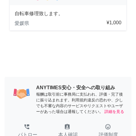
自転車修理致します。
¥1,000
愛媛県
ANYTIMES安心・安全への取り組み
報酬は取引前に事務局に支払われ、評価・完了後
に振り込まれます。利用規約違反の恐れや、少し
でも不審な内容のサービスやリクエストやユーザ
ーがあった場合は通報してください。
詳細を見る
perm_phone_msg
assignment_ind
tag_faces
パトロー
本人確認
評価制度