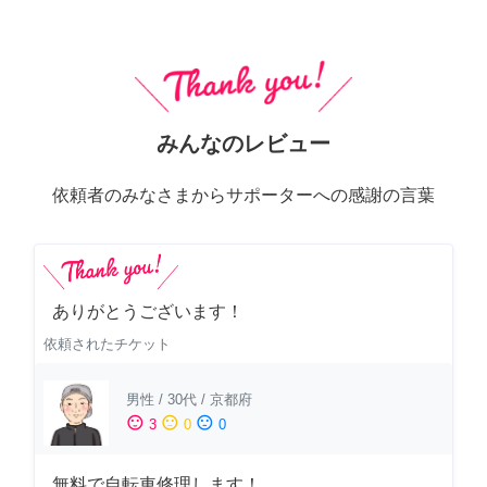
みんなのレビュー
依頼者のみなさまからサポーターへの感謝の言葉
ありがとうございます！
依頼されたチケット
男性
/
30代
/
京都府
sentiment_satisfied
sentiment_neutral
sentiment_dissatisfied
3
0
0
無料で自転車修理します！