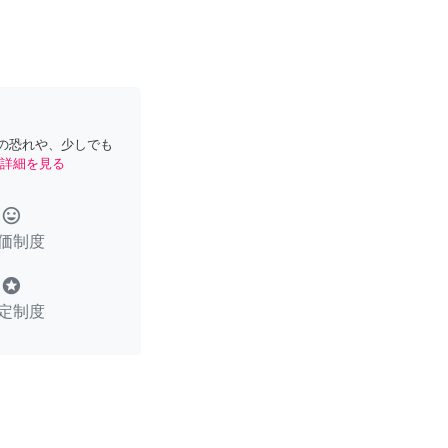
の恐れや、少しでも
詳細を見る
tag_faces
価制度
stars
定制度