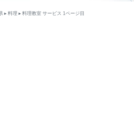
県
▸ 料理
▸ 料理教室
サービス
1ページ目