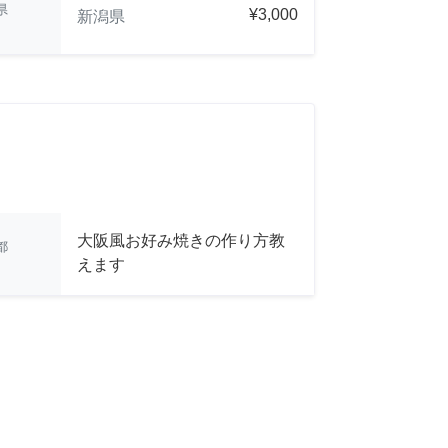
県
¥3,000
新潟県
大阪風お好み焼きの作り方教
都
えます