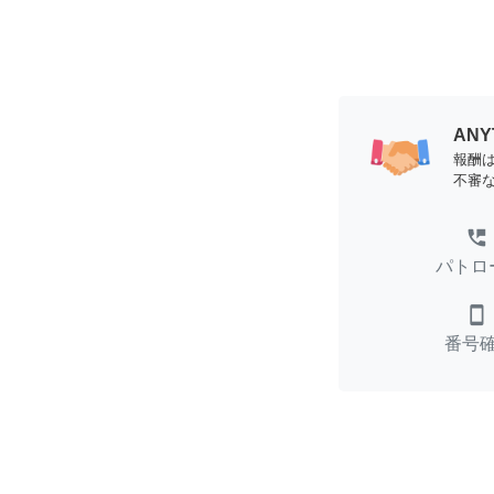
AN
報酬
不審
perm_phone_msg
パトロ
smartphone
番号