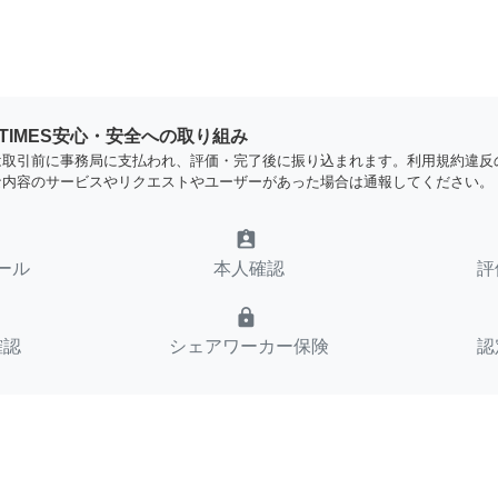
YTIMES安心・安全への取り組み
は取引前に事務局に支払われ、評価・完了後に振り込まれます。利用規約違反
な内容のサービスやリクエストやユーザーがあった場合は通報してください。
assignment_ind
ール
本人確認
評
lock
確認
シェアワーカー保険
認