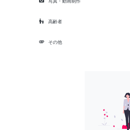
camera_alt
写真・動画制作
escalator_warning
高齢者
attachment
その他