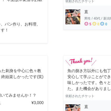
依頼されたチケット
直
男性
/
40代
/
新潟
sentiment_satisfied
sentiment_neutral
sentiment_dissatisfied
子、パン作り、お料理、
5
0
0
ます！
った刺身を中心に色々教
魚の捌き方以外にも包丁
、終始楽しかったです(笑)
安心して学ぶことができ
味しかったです。色々と
た。また機会がありまし
捌いてみませんか！？
依頼されたチケット
¥3,000
県
直