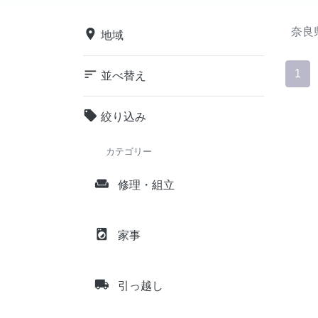
奈良
place
地域
sort
1
並べ替え
local_offer
絞り込み
カテゴリー
weekend
修理・組立
local_laundry_service
家事
local_shipping
引っ越し