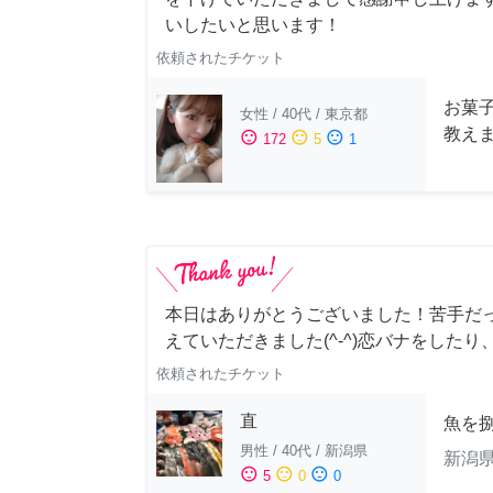
いしたいと思います！
依頼されたチケット
お菓
女性
/
40代
/
東京都
教え
sentiment_satisfied
sentiment_neutral
sentiment_dissatisfied
172
5
1
本日はありがとうございました！苦手だ
えていただきました(^-^)恋バナをしたり
依頼されたチケット
直
魚を
男性
/
40代
/
新潟県
新潟
sentiment_satisfied
sentiment_neutral
sentiment_dissatisfied
5
0
0