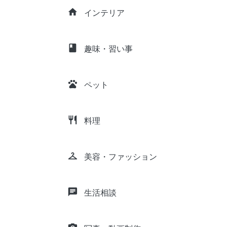
home
インテリア
class
趣味・習い事
pets
ペット
restaurant
料理
checkroom
美容・ファッション
chat
生活相談