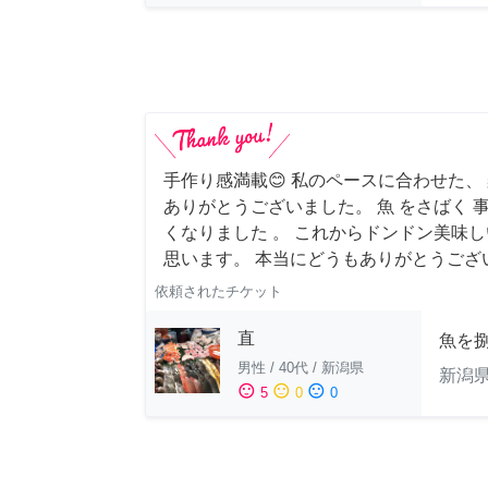
手作り感満載😊 私のペースに合わせた、
ありがとうございました。 魚 をさばく 
くなりました 。 これからドンドン美味
思います。 本当にどうもありがとうござ
依頼されたチケット
直
魚を
男性
/
40代
/
新潟県
新潟
sentiment_satisfied
sentiment_neutral
sentiment_dissatisfied
5
0
0