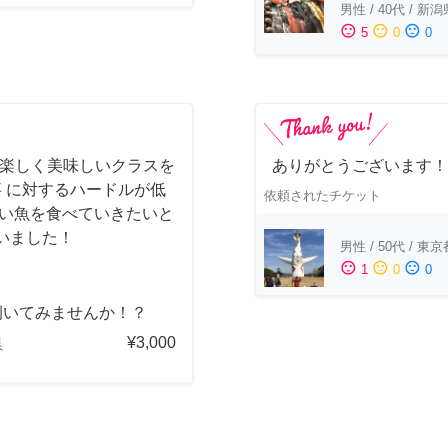
男性
/
40代
/
新潟
sentiment_satisfied
sentiment_neutral
sentiment_dissatisfied
5
0
0
 楽しく美味しいクラスを
ありがとうございます！
事 に対するハードルが低
依頼されたチケット
しい魚を食べていきたいと
いました！
男性
/
50代
/
東京
sentiment_satisfied
sentiment_neutral
sentiment_dissatisfied
1
0
0
捌いてみませんか！？
¥3,000
県