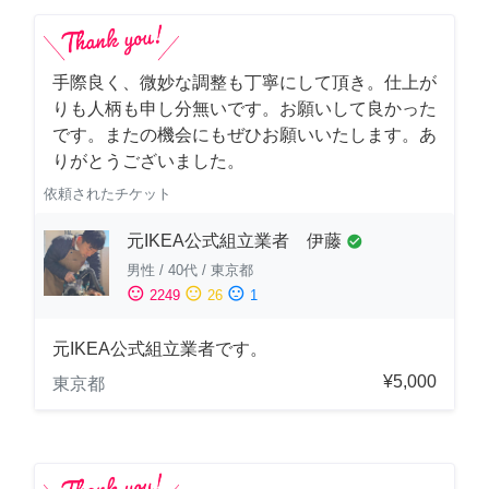
手際良く、微妙な調整も丁寧にして頂き。仕上が
りも人柄も申し分無いです。お願いして良かった
です。またの機会にもぜひお願いいたします。あ
りがとうございました。
依頼されたチケット
元IKEA公式組立業者 伊藤
check_circle
男性
/
40代
/
東京都
sentiment_satisfied
sentiment_neutral
sentiment_dissatisfied
2249
26
1
元IKEA公式組立業者です。
¥5,000
東京都