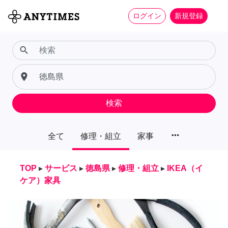
ログイン
新規登録
search
place
検索
more_horiz
全て
修理・組立
家事
TOP
▸
サービス
▸
徳島県
▸
修理・組立
▸
IKEA（イ
ケア）家具