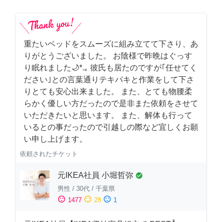
重たいベッドをスムーズに組み立てて下さり、あ
りがとうございました。 お陰様で昨晩はぐっす
り眠れました🌙*.｡ 彼氏も居たのですが｢任せてく
ださい｣との言葉通りテキパキと作業をして下さ
りとても安心出来ました。 また、とても物腰柔
らかく優しい方だったので是非また依頼をさせて
いただきたいと思います。 また、解体も行って
いるとの事だったので引越しの際など宜しくお願
い申し上げます。
依頼されたチケット
元IKEA社員 小堀哲弥
check_circle
男性
/
30代
/
千葉県
sentiment_satisfied
sentiment_neutral
sentiment_dissatisfied
1477
28
1