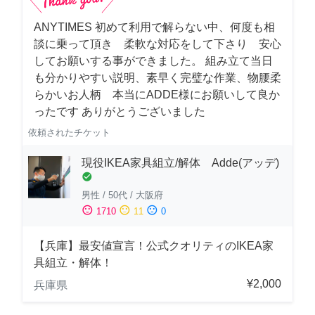
ANYTIMES 初めて利用で解らない中、何度も相
談に乗って頂き 柔軟な対応をして下さり 安心
してお願いする事ができました。 組み立て当日
も分かりやすい説明、素早く完璧な作業、物腰柔
らかいお人柄 本当にADDE様にお願いして良か
ったです ありがとうございました
依頼されたチケット
現役IKEA家具組立/解体 Adde(アッデ)
check_circle
男性
/
50代
/
大阪府
sentiment_satisfied
sentiment_neutral
sentiment_dissatisfied
1710
11
0
【兵庫】最安値宣言！公式クオリティのIKEA家
具組立・解体！
¥2,000
兵庫県