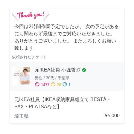
今回は2時間作業予定でしたが、 次の予定がある
にも関わらず最後までご対応いただきました。
ありがとうございました。 またよろしくお願い
致します。
依頼されたチケット
元IKEA社員 小堀哲弥
check_circle
男性
/
30代
/
千葉県
sentiment_satisfied
sentiment_neutral
sentiment_dissatisfied
1477
28
1
元IKEA社員【IKEA収納家具組立て BESTÅ・
PAX・PLATSAなど】
¥5,000
埼玉県