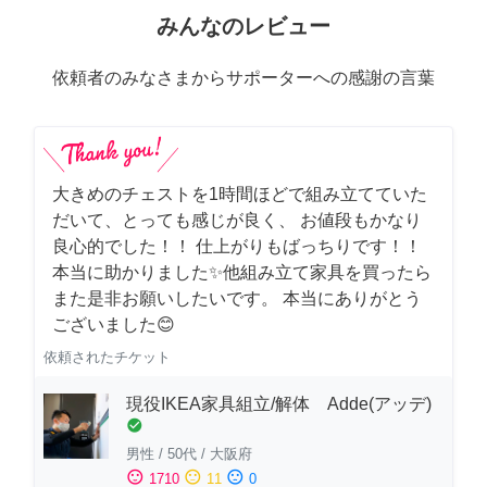
みんなのレビュー
依頼者のみなさまからサポーターへの感謝の言葉
大きめのチェストを1時間ほどで組み立てていた
だいて、とっても感じが良く、 お値段もかなり
良心的でした！！ 仕上がりもばっちりです！！
本当に助かりました✨他組み立て家具を買ったら
また是非お願いしたいです。 本当にありがとう
ございました😊
依頼されたチケット
現役IKEA家具組立/解体 Adde(アッデ)
check_circle
男性
/
50代
/
大阪府
sentiment_satisfied
sentiment_neutral
sentiment_dissatisfied
1710
11
0