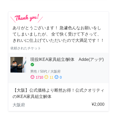
ありがとうございます！ 急遽色んなお願いをし
てしまいましたが、 全て快く受けて下さって、
きれいに仕上げていただいたので大満足です！！
依頼されたチケット
現役IKEA家具組立/解体 Adde(アッデ)
check_circle
男性
/
50代
/
大阪府
sentiment_satisfied
sentiment_neutral
sentiment_dissatisfied
1710
11
0
【大阪】公式価格より断然お得！公式クオリティ
のIKEA家具組立解体
¥2,000
大阪府