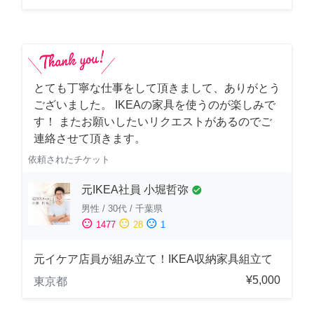
とても丁寧な仕事をして頂きまして、ありがとう
ございました。 IKEAの家具を使うのが楽しみで
す！ またお願いしたいリクエストがあるのでご
連絡させて頂きます。
依頼されたチケット
元IKEA社員 小堀哲弥
check_circle
男性
/
30代
/
千葉県
sentiment_satisfied
sentiment_neutral
sentiment_dissatisfied
1477
28
1
元イケア店員が組み立て！IKEA収納家具組立て
¥5,000
東京都