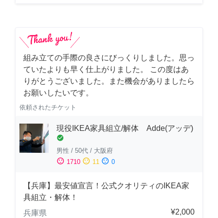
組み立ての手際の良さにびっくりしました。思っ
ていたよりも早く仕上がりました。 この度はあ
りがとうございました。また機会がありましたら
お願いしたいです。
依頼されたチケット
現役IKEA家具組立/解体 Adde(アッデ)
check_circle
男性
/
50代
/
大阪府
sentiment_satisfied
sentiment_neutral
sentiment_dissatisfied
1710
11
0
【兵庫】最安値宣言！公式クオリティのIKEA家
具組立・解体！
¥2,000
兵庫県