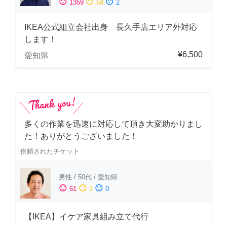
sentiment_satisfied
sentiment_neutral
sentiment_dissatisfied
1359
64
2
IKEA公式組立会社出身 長久手店エリア外対応
します！
¥6,500
愛知県
多くの作業を迅速に対応して頂き大変助かりまし
た！ありがとうございました！
依頼されたチケット
男性
/
50代
/
愛知県
sentiment_satisfied
sentiment_neutral
sentiment_dissatisfied
61
2
0
【IKEA】イケア家具組み立て代行