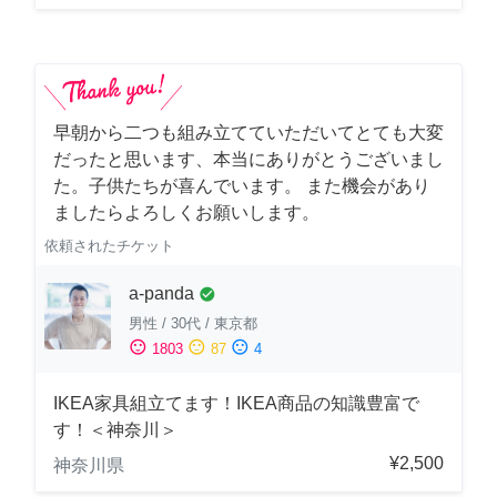
早朝から二つも組み立てていただいてとても大変
だったと思います、本当にありがとうございまし
た。子供たちが喜んでいます。 また機会があり
ましたらよろしくお願いします。
依頼されたチケット
a-panda
check_circle
男性
/
30代
/
東京都
sentiment_satisfied
sentiment_neutral
sentiment_dissatisfied
1803
87
4
IKEA家具組立てます！IKEA商品の知識豊富で
す！＜神奈川＞
¥2,500
神奈川県