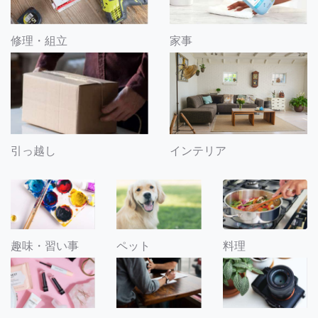
修理・組立
家事
引っ越し
インテリア
趣味・習い事
ペット
料理