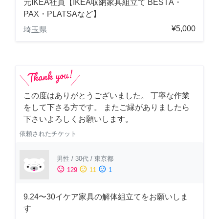
元IKEA社員【IKEA収納家具組立て BESTÅ・
PAX・PLATSAなど】
¥5,000
埼玉県
この度はありがとうございました。 丁寧な作業
をして下さる方です。 またご縁がありましたら
下さいよろしくお願いします。
依頼されたチケット
男性
/
30代
/
東京都
sentiment_satisfied
sentiment_neutral
sentiment_dissatisfied
129
11
1
9.24〜30イケア家具の解体組立てをお願いしま
す