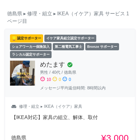
徳島県
▸ 修理・組立
▸ IKEA（イケア）家具
サービス
1
ページ目
認定サポーター
イケア家具組立認定サポーター
シェアワーカー保険加入
第二種電気工事士
Bronze サポーター
ラシカル認定サポーター
めたます
check_circle
男性
/
40代
/
徳島県
sentiment_satisfied
sentiment_neutral
sentiment_dissatisfied
10
0
0
メッセージ平均返信時間: 8時間以内
weekend
修理・組立
▸ IKEA（イケア）家具
【IKEA対応】家具の組立、解体、取付
¥3,000
徳島県