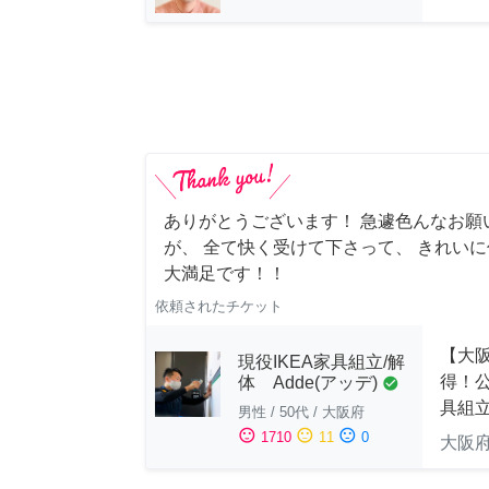
ありがとうございます！ 急遽色んなお願
が、 全て快く受けて下さって、 きれい
大満足です！！
依頼されたチケット
【大
現役IKEA家具組立/解
得！公
体 Adde(アッデ)
check_circle
具組
男性
/
50代
/
大阪府
sentiment_satisfied
sentiment_neutral
sentiment_dissatisfied
1710
11
0
大阪