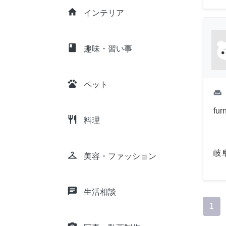
home
インテリア
class
趣味・習い事
pets
ペット
weekend
fur
restaurant
料理
岐
checkroom
美容・ファッション
chat
生活相談
1