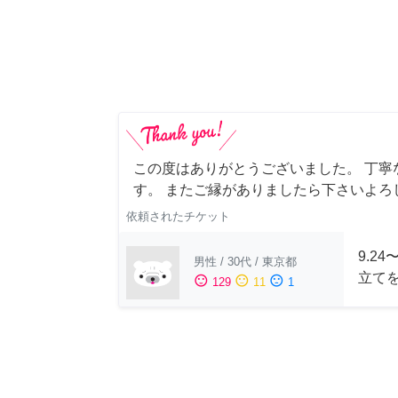
この度はありがとうございました。 丁寧
す。 またご縁がありましたら下さいよろ
依頼されたチケット
9.2
男性
/
30代
/
東京都
立て
sentiment_satisfied
sentiment_neutral
sentiment_dissatisfied
129
11
1