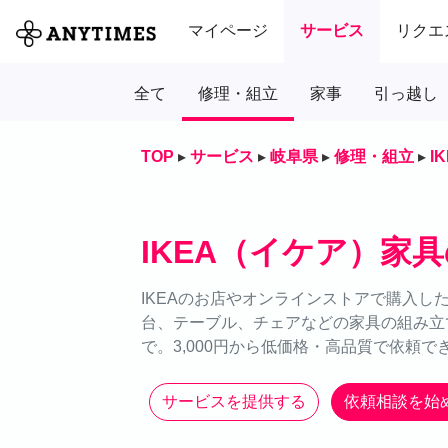
マイページ
サービス
リクエ
全て
修理・組立
家事
引っ越し
TOP
▸
サービス
▸
岐阜県
▸
修理・組立
▸
I
IKEA（イケア）家
IKEAのお店やオンラインストアで購入し
台、テーブル、チェアなどの家具の組み立て
で。3,000円から低価格・高品質で依頼で
サービスを提供する
依頼相談を始