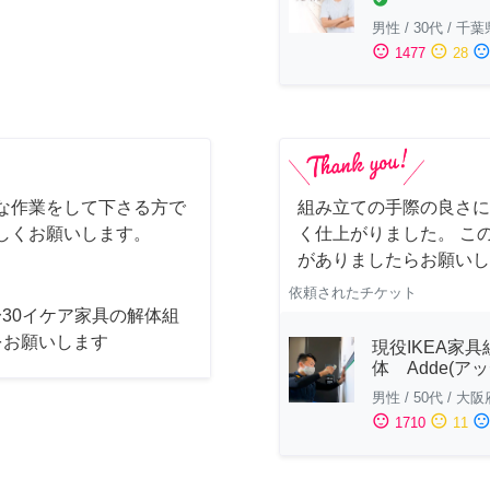
男性
/
30代
/
千葉
sentiment_satisfied
sentiment_neutral
sentiment_dissatisfi
1477
28
な作業をして下さる方で
組み立ての手際の良さに
しくお願いします。
く仕上がりました。 こ
がありましたらお願いし
依頼されたチケット
4〜30イケア家具の解体組
をお願いします
現役IKEA家具
体 Adde(アッ
男性
/
50代
/
大阪
sentiment_satisfied
sentiment_neutral
sentiment_dissatisfi
1710
11