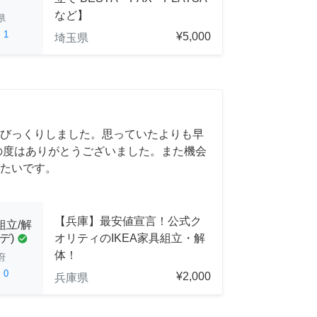
など】
県
ed
1
¥5,000
埼玉県
びっくりしました。思っていたよりも早
の度はありがとうございました。また機会
たいです。
【兵庫】最安値宣言！公式ク
組立/解
オリティのIKEA家具組立・解
デ)
check_circle
体！
府
ed
0
¥2,000
兵庫県