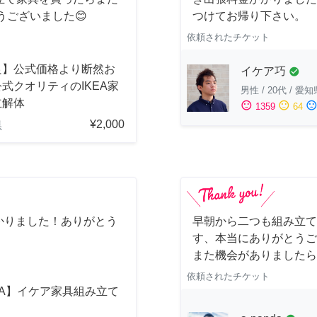
うございました😊
つけてお帰り下さい。
依頼されたチケット
良】公式価格より断然お
イケア巧
check_circle
式クオリティのIKEA家
男性
/
20代
/
愛知
立解体
sentiment_satisfied
sentiment_neutral
sentiment_dissatisfi
1359
64
¥2,000
県
かりました！ありがとう
早朝から二つも組み立て
す、本当にありがとうご
また機会がありましたら
依頼されたチケット
EA】イケア家具組み立て