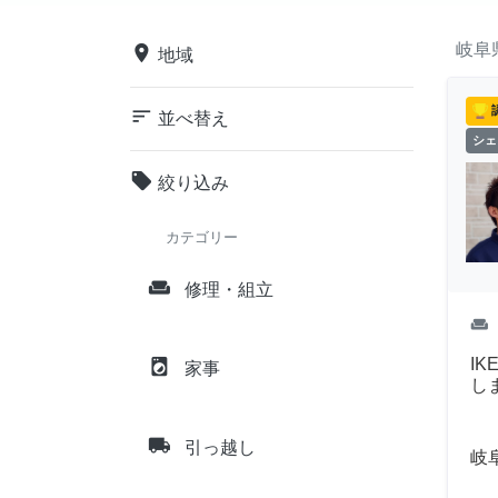
岐阜
place
地域
sort
並べ替え
シェ
local_offer
絞り込み
カテゴリー
weekend
修理・組立
weekend
I
local_laundry_service
家事
し
local_shipping
引っ越し
岐