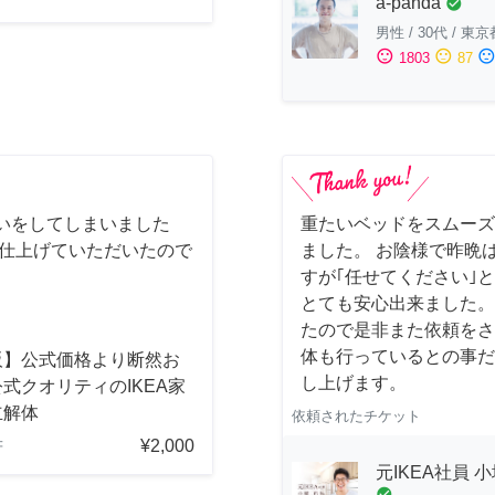
a-panda
check_circle
男性
/
30代
/
東京
sentiment_satisfied
sentiment_neutral
sentiment_dissatisfi
1803
87
いをしてしまいました
重たいベッドをスムーズ
に仕上げていただいたので
ました。 お陰様で昨晩は
すが｢任せてください｣
とても安心出来ました。
たので是非また依頼をさ
体も行っているとの事だ
阪】公式価格より断然お
し上げます。
式クオリティのIKEA家
立解体
依頼されたチケット
¥2,000
府
元IKEA社員 
check_circle