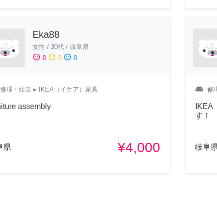
Eka88
女性
/
30代
/
岐阜県
sentiment_satisfied
sentiment_neutral
sentiment_dissatisfied
0
0
0
weekend
修理・組立
▸ IKEA（イケア）家具
修
niture assembly
IKE
す！
¥4,000
阜県
岐阜