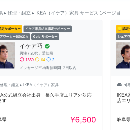
県
▸ 修理・組立
▸ IKEA（イケア）家具
サービス
1ページ目
認定サポーター
イケア家具組立認定サポーター
認定
アワーカー保険加入
Gold サポーター
シェア
イケア巧
check_circle
男性
/
20代
/
愛知県
sentiment_satisfied
sentiment_neutral
sentiment_dissatisfied
1359
64
2
メッセージ平均返信時間: 2日以内
weekend
修理・組立
▸ IKEA（イケア）家具
修
KEA公式組立会社出身 長久手店エリア外対応
IKE
ます！
店エ
¥6,500
阜県
岐阜