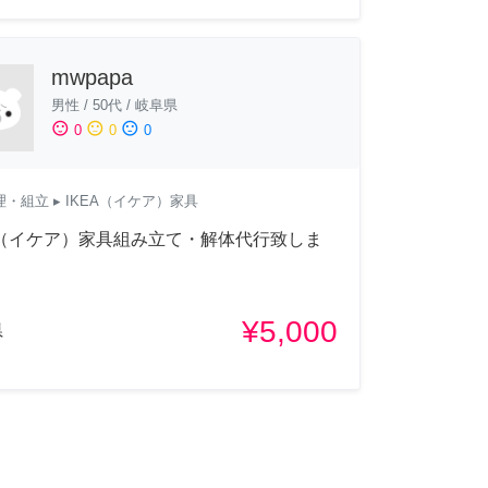
mwpapa
男性
/
50代
/
岐阜県
sentiment_satisfied
sentiment_neutral
sentiment_dissatisfied
0
0
0
理・組立
▸ IKEA（イケア）家具
A（イケア）家具組み立て・解体代行致しま
¥5,000
県