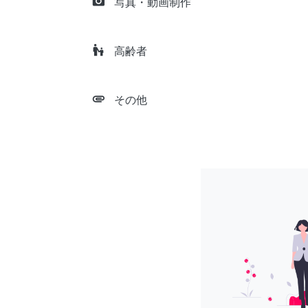
camera_alt
写真・動画制作
escalator_warning
高齢者
attachment
その他