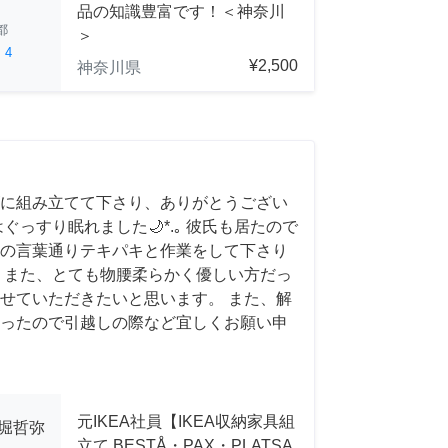
品の知識豊富です！＜神奈川
都
＞
ed
4
¥2,500
神奈川県
に組み立てて下さり、ありがとうござい
ぐっすり眠れました🌙*.｡ 彼氏も居たので
との言葉通りテキパキと作業をして下さり
 また、とても物腰柔らかく優しい方だっ
せていただきたいと思います。 また、解
ったので引越しの際など宜しくお願い申
元IKEA社員【IKEA収納家具組
小堀哲弥
立て BESTÅ・PAX・PLATSA