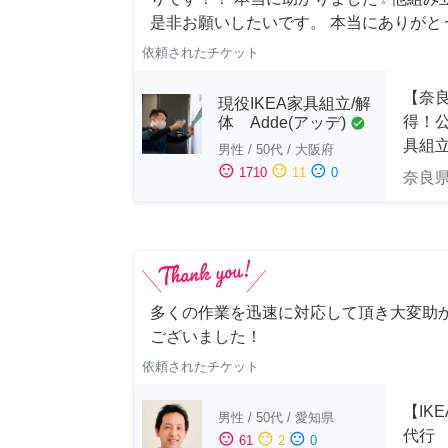
是非お願いしたいです。 本当にありがと
依頼されたチケット
【奈
現役IKEA家具組立/解
得！公
体 Adde(アッデ)
check_circle
具組
男性
/
50代
/
大阪府
sentiment_satisfied
sentiment_neutral
sentiment_dissatisfied
1710
11
0
奈良
多くの作業を迅速に対応して頂き大変助
ございました！
依頼されたチケット
【IK
男性
/
50代
/
愛知県
代行
sentiment_satisfied
sentiment_neutral
sentiment_dissatisfied
61
2
0