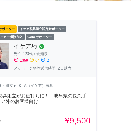
サポーター
イケア家具組立認定サポーター
ワーカー保険加入
Gold サポーター
イケア巧
check_circle
男性
/
20代
/
愛知県
sentiment_satisfied
sentiment_neutral
sentiment_dissatisfied
1359
64
2
メッセージ平均返信時間: 2日以内
理・組立
▸ IKEA（イケア）家具
A家具組立がお値打ちに！ 岐阜県の長久手
リア外のお客様向け
¥9,500
県