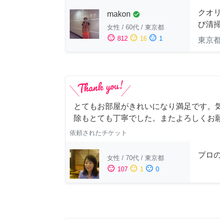
クオ
makon
check_circle
び清
女性
/
60代
/
東京都
sentiment_satisfied
sentiment_neutral
sentiment_dissatisfied
812
16
1
東京
とてもお部屋がきれいになり満足です。
除もとても丁寧でした。またよろしくお
依頼されたチケット
プロ
女性
/
70代
/
東京都
sentiment_satisfied
sentiment_neutral
sentiment_dissatisfied
107
1
0