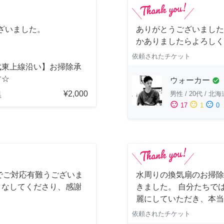
ざいました。
ありがとうございました
かありましたらよろしく
依頼されたチケット
武東上線沿い】お掃除承
す☆
ウォーカー
check_circle
¥2,000
男性
/
20代
/
北海
県
sentiment_satisfied
sentiment_neutral
sentiment_dissatisfied
17
1
0
でご対応有難うございま
水周りの換気扇のお掃除
こなしてくださり、感謝
きました。 自分たちで
麗にしていただき、本当
依頼されたチケット