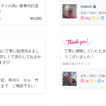
リティの高い家事代行及
makon
check_circle
掃
女性
/
60代
/
東京
sentiment_satisfied
sentiment_neutral
sentiment_dissatisfied
¥6,000
812
16
都
当に丁寧に処理頂きまし
丁寧に掃除していただき
も詳しくて安心しておまか
うございました！
ます◎
依頼されたチケット
女性
/
30代
/
大阪
剪定、草刈り から 竹
sentiment_satisfied
sentiment_neutral
sentiment_dissatisfied
26
0
0
採まで ご相談下さい