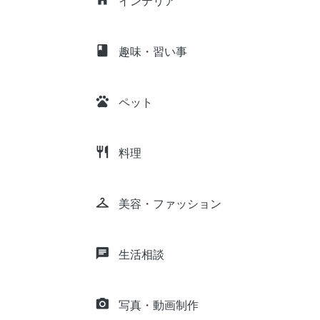
インテリア
class
趣味・習い事
pets
ペット
restaurant
料理
checkroom
美容・ファッション
chat
生活相談
camera_alt
写真・動画制作