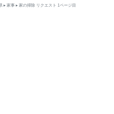
県
▸ 家事
▸ 家の掃除
リクエスト
1ページ目