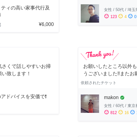
リティの高い家事代行及
女性
/
50代
/
埼玉
掃
sentiment_satisfied
sentiment_neutral
sentiment_dissatisfied
123
4
0
¥6,000
都
気さくで話しやすいお掃
お願いしたところ以外も
願い致します！
うございました‼️またお
依頼されたチケット
のアドバイスを安価で❗
makon
check_circle
女性
/
60代
/
東京
sentiment_satisfied
sentiment_neutral
sentiment_dissatisfied
812
16