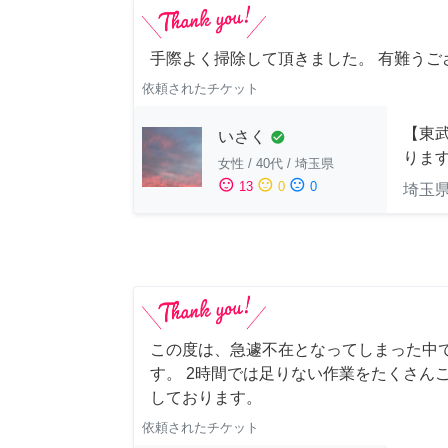
手際よく掃除して頂きました。 有難うご
依頼されたチケット
【東
いさく
check_circle
りま
女性
/
40代
/
埼玉県
sentiment_satisfied
sentiment_neutral
sentiment_dissatisfied
13
0
0
埼玉
この度は、急遽不在となってしまった中
す。 2時間では足りない作業をたくさん
しております。
依頼されたチケット