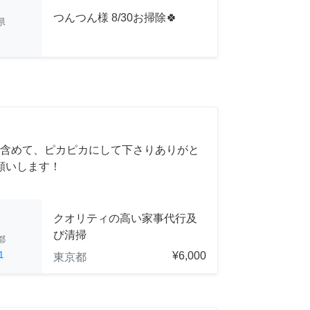
つんつん様 8/30お掃除🍀
県
含めて、ピカピカにして下さりありがと
願いします！
クオリティの高い家事代行及
び清掃
都
1
¥6,000
東京都