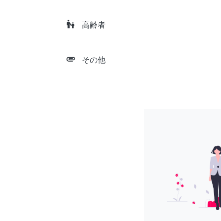
escalator_warning
高齢者
attachment
その他