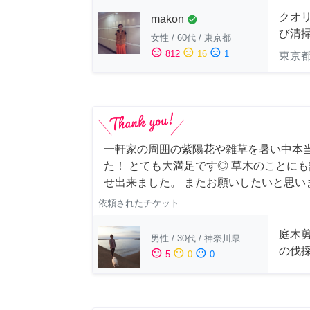
クオ
makon
check_circle
び清
女性
/
60代
/
東京都
sentiment_satisfied
sentiment_neutral
sentiment_dissatisfied
812
16
1
東京
一軒家の周囲の紫陽花や雑草を暑い中本
た！ とても大満足です◎ 草木のことに
せ出来ました。 またお願いしたいと思い
依頼されたチケット
庭木
男性
/
30代
/
神奈川県
の伐
sentiment_satisfied
sentiment_neutral
sentiment_dissatisfied
5
0
0