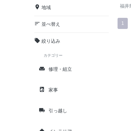
福井
place
地域
sort
1
並べ替え
local_offer
絞り込み
カテゴリー
weekend
修理・組立
local_laundry_service
家事
local_shipping
引っ越し
home