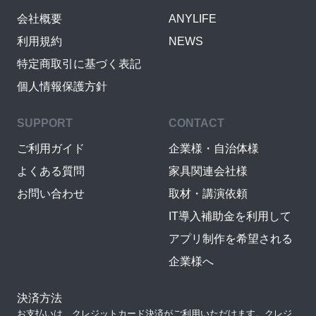
会社概要
ANYLIFE
利用規約
NEWS
特定商取引に基づく表記
個人情報保護方針
SUPPORT
CONTACT
ご利用ガイド
企業様・自治体様
よくある質問
家具関連会社様
お問い合わせ
取材・講演依頼
IT導入補助金を利用して
アプリ制作を希望される
企業様へ
決済方法
お支払いは、クレジットカード決済がご利用いただけます。クレジ