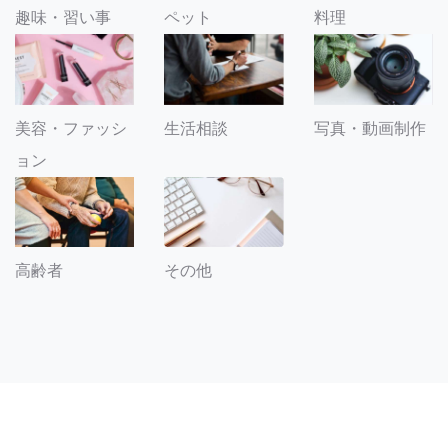
趣味・習い事
ペット
料理
美容・ファッシ
生活相談
写真・動画制作
ョン
その他
高齢者