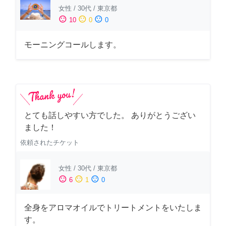
女性
/
30代
/
東京都
sentiment_satisfied
sentiment_neutral
sentiment_dissatisfied
10
0
0
モーニングコールします。
とても話しやすい方でした。 ありがとうござい
ました！
依頼されたチケット
女性
/
30代
/
東京都
sentiment_satisfied
sentiment_neutral
sentiment_dissatisfied
6
1
0
全身をアロマオイルでトリートメントをいたしま
す。