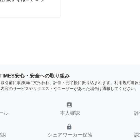
YTIMES安心・安全への取り組み
は取引前に事務局に支払われ、評価・完了後に振り込まれます。利用規約違反
な内容のサービスやリクエストやユーザーがあった場合は通報してください。
assignment_ind
ール
本人確認
評
lock
確認
シェアワーカー保険
認