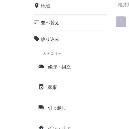
福井
place
地域
sort
1
並べ替え
local_offer
絞り込み
カテゴリー
weekend
修理・組立
local_laundry_service
家事
local_shipping
引っ越し
home
インテリア