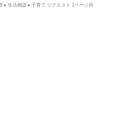
県
▸ 生活相談
▸ 子育て
リクエスト
1ページ目