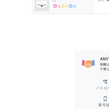
/
/
sentiment_satisfied
sentiment_neutral
sentiment_dissatisfied
1
0
0
AN
報酬
不審
perm_phone_msg
パトロ
smartphone
番号