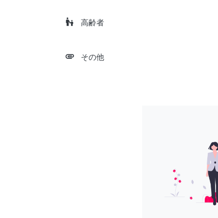
escalator_warning
高齢者
attachment
その他