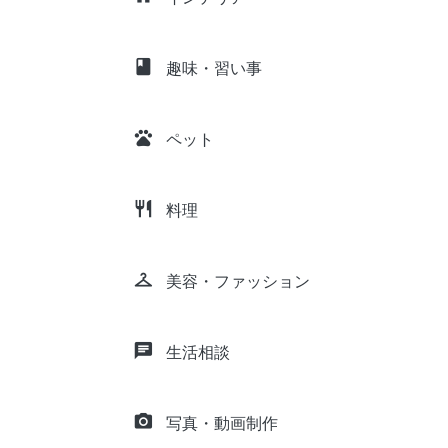
class
趣味・習い事
pets
ペット
restaurant
料理
checkroom
美容・ファッション
chat
生活相談
camera_alt
写真・動画制作