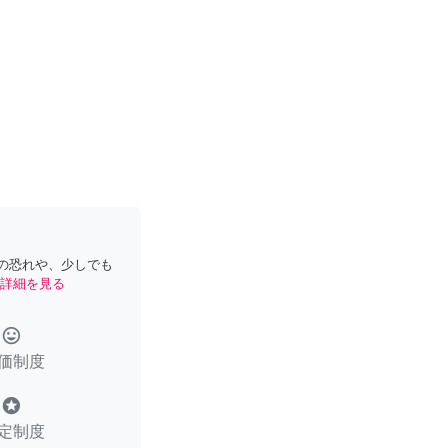
の恐れや、少しでも
詳細を見る
tag_faces
価制度
stars
定制度