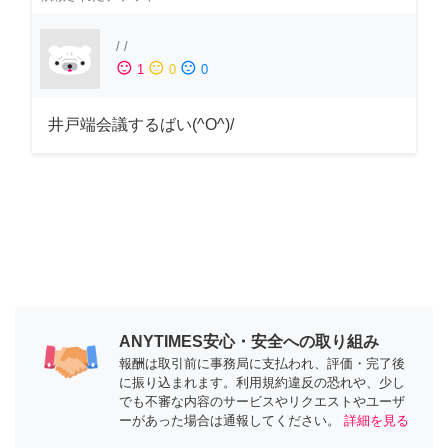
/
/
sentiment_satisfied
sentiment_neutral
sentiment_dissatisfied
1
0
0
井戸端会議するばい(^O^)/
ANYTIMES安心・安全への取り組み
報酬は取引前に事務局に支払われ、評価・完了後
に振り込まれます。利用規約違反の恐れや、少し
でも不審な内容のサービスやリクエストやユーザ
ーがあった場合は通報してください。
詳細を見る