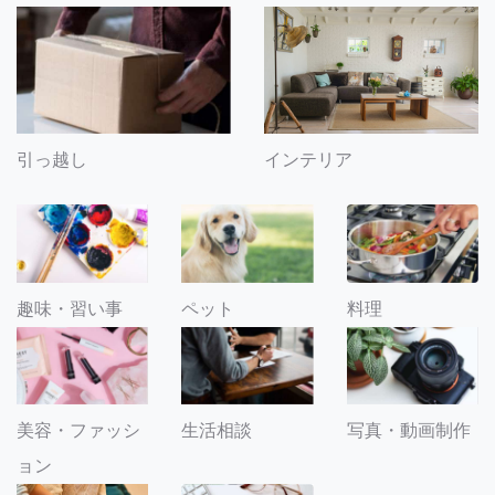
引っ越し
インテリア
趣味・習い事
ペット
料理
美容・ファッシ
生活相談
写真・動画制作
ョン