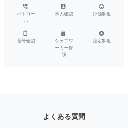
perm_phone_msg
assignment_ind
tag_faces
パトロー
本人確認
評価制度
ル
smartphone
lock
stars
番号確認
シェアワ
認定制度
ーカー保
険
よくある質問