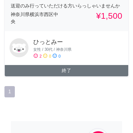
送迎のみ行っていただける方いらっしゃいませんか
¥1,500
神奈川県横浜市西区中
央
ひっとみー
女性
/
30代
/
神奈川県
sentiment_satisfied
sentiment_neutral
sentiment_dissatisfied
2
0
0
終了
1