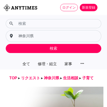
ログイン
新規登録
search
place
検索
more_horiz
全て
修理・組立
家事
TOP
▸
リクエスト
▸
神奈川県
▸
生活相談
▸
子育て