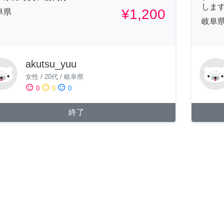
しま
¥1,200
阜県
岐阜
akutsu_yuu
女性
/
20代
/
岐阜県
sentiment_satisfied
sentiment_neutral
sentiment_dissatisfied
0
0
0
終了