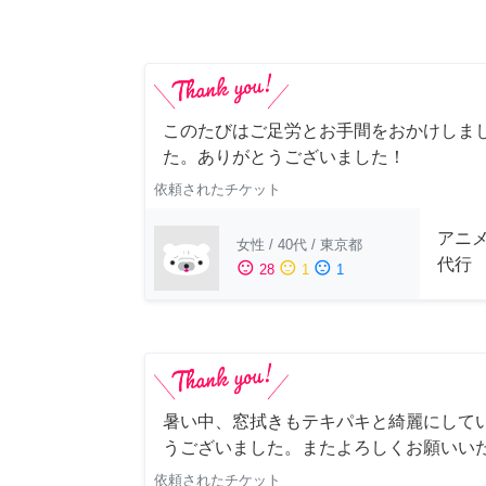
このたびはご足労とお手間をおかけしまし
た。ありがとうございました！
依頼されたチケット
アニ
女性
/
40代
/
東京都
代行
sentiment_satisfied
sentiment_neutral
sentiment_dissatisfied
28
1
1
暑い中、窓拭きもテキパキと綺麗にして
うございました。またよろしくお願いい
依頼されたチケット