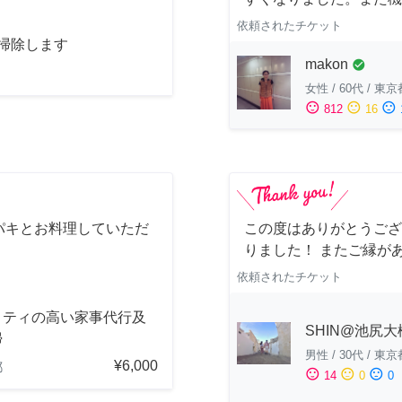
依頼されたチケット
お掃除します
makon
check_circle
女性
/
60代
/
東京
sentiment_satisfied
sentiment_neutral
sentiment_dissatisfied
812
16
パキとお料理していただ
この度はありがとうござ
りました！ またご縁が
依頼されたチケット
リティの高い家事代行及
SHIN@池尻大
掃
男性
/
30代
/
東京
¥6,000
都
sentiment_satisfied
sentiment_neutral
sentiment_dissatisfied
14
0
0