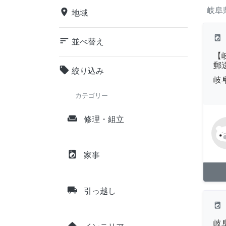
岐阜
place
地域
local_laundry_service
sort
並べ替え
【
郵
local_offer
絞り込み
岐
カテゴリー
weekend
修理・組立
local_laundry_service
家事
local_shipping
引っ越し
local_laundry_service
岐
home