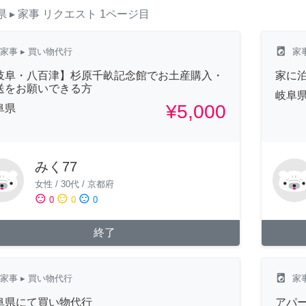
県
▸ 家事
リクエスト
1ページ目
local_laundry_service
家事
▸ 買い物代行
家
岐阜・八百津】杉原千畝記念館でお土産購入・
家に
送をお願いできる方
岐阜
¥5,000
阜県
みく77
女性
/
30代
/
京都府
sentiment_satisfied
sentiment_neutral
sentiment_dissatisfied
0
0
0
終了
local_laundry_service
家事
▸ 買い物代行
家
阜県にて買い物代行
アパ