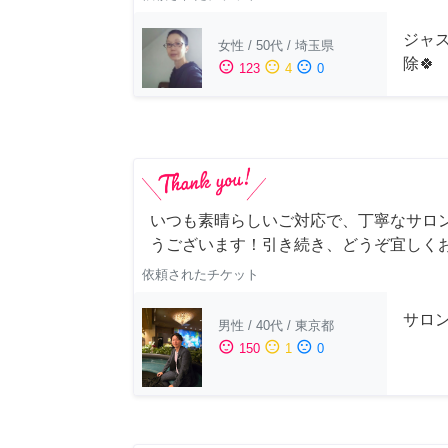
ジャス
女性
/
50代
/
埼玉県
除🍀
sentiment_satisfied
sentiment_neutral
sentiment_dissatisfied
123
4
0
いつも素晴らしいご対応で、丁寧なサロ
うございます！引き続き、どうぞ宜しく
依頼されたチケット
サロ
男性
/
40代
/
東京都
sentiment_satisfied
sentiment_neutral
sentiment_dissatisfied
150
1
0