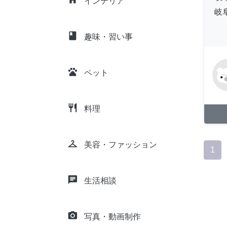
インテリア
岐
class
趣味・習い事
pets
ペット
restaurant
料理
checkroom
美容・ファッション
1
chat
生活相談
camera_alt
写真・動画制作