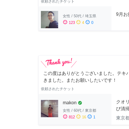
依頼されたチケット
9月
女性
/
50代
/
埼玉県
sentiment_satisfied
sentiment_neutral
sentiment_dissatisfied
123
4
0
この度はありがとうございました。テキ
きました。またお願いしたいです！
依頼されたチケット
クオ
makon
check_circle
び清
女性
/
60代
/
東京都
sentiment_satisfied
sentiment_neutral
sentiment_dissatisfied
812
16
1
東京