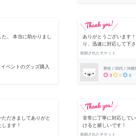
た。 本当に助かりまし
ありがとうございます！
り、迅速に対応して下さ
依頼されたチケット
メイベントのグッズ購入
男性
/
30代
/
沖縄
sentiment_satisfied
sentiment_neutral
sentiment_dissatisfied
3
0
0
いただきましてありがと
非常に丁寧に対応してい
たします！
けると嬉しいです！
依頼されたチケット