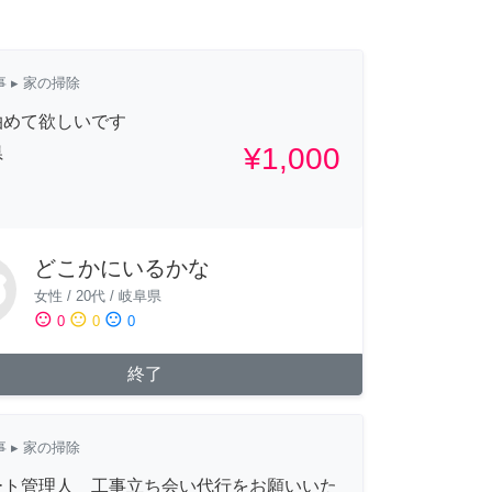
事
▸ 家の掃除
泊めて欲しいです
¥1,000
県
どこかにいるかな
女性
/
20代
/
岐阜県
sentiment_satisfied
sentiment_neutral
sentiment_dissatisfied
0
0
0
終了
事
▸ 家の掃除
ート管理人 工事立ち会い代行をお願いいた