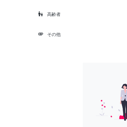
escalator_warning
高齢者
attachment
その他