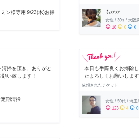
もかか
ミン様専用 9/23(木)お掃
女性
/
30's
/
大阪
sentiment_satisfied
sentiment_neutral
sentiment_dissatisfied
18
0
0
ン清掃を頂き、ありがと
本日も手際良くお掃除し
お願い致します！
たよろしくお願いします
依頼されたチケット
ン定期清掃
女性
/
50代
/
埼玉
sentiment_satisfied
sentiment_neutral
sentiment_dissatisfied
123
4
0