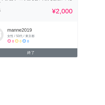
す
¥2,000
県
manne2019
女性
/
50代
/
東京都
sentiment_satisfied
sentiment_neutral
sentiment_dissatisfied
0
0
0
終了