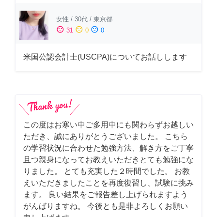
女性
/
30代
/
東京都
sentiment_satisfied
sentiment_neutral
sentiment_dissatisfied
31
0
0
米国公認会計士(USCPA)についてお話しします
この度はお寒い中ご多用中にも関わらずお越しい
ただき、誠にありがとうございました。 こちら
の学習状況に合わせた勉強方法、解き方をご丁寧
且つ親身になってお教えいただきとても勉強にな
りました。 とても充実した２時間でした。 お教
えいただきましたことを再度復習し、試験に挑み
ます。 良い結果をご報告差し上げられますよう
がんばりますね。 今後とも是非よろしくお願い