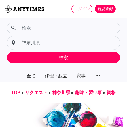
ログイン
新規登録
search
place
検索
more_horiz
全て
修理・組立
家事
TOP
▸
リクエスト
▸
神奈川県
▸
趣味・習い事
▸
資格