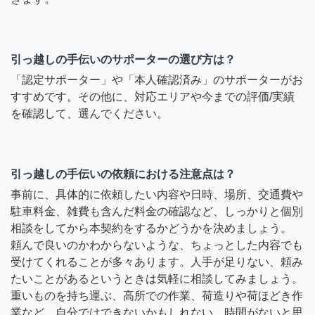
引っ越しの手伝いのサポーターの選び方は？
「認定サポーター」や「本人確認済み」のサポーターがお
すすめです。その他に、対応エリアや今までの評価/実績
を確認して、選んでください。
引っ越しの手伝いの依頼における注意点は？
事前に、具体的に依頼したい内容や日時、場所、交通費や
駐車料金、雑費も含んだ料金の確認など、しっかりと個別
相談をしてから本契約をするかどうかを決めましょう。
頼んで良いのかわからないような、ちょっとした内容でも
受けてくれることが多々あります。人手が足りない、頼み
たいことがあるというときは気軽に相談してみましょう。
重いものを持ち運ぶ、高所での作業、荷造りや荷ほどき作
業など、自分ではできないかもしれない、時間がないと思