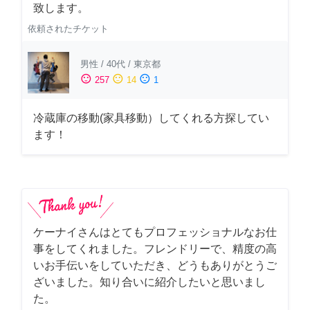
致します。
依頼されたチケット
男性
/
40代
/
東京都
sentiment_satisfied
sentiment_neutral
sentiment_dissatisfied
257
14
1
冷蔵庫の移動(家具移動）してくれる方探してい
ます！
ケーナイさんはとてもプロフェッショナルなお仕
事をしてくれました。フレンドリーで、精度の高
いお手伝いをしていただき、どうもありがとうご
ざいました。知り合いに紹介したいと思いまし
た。