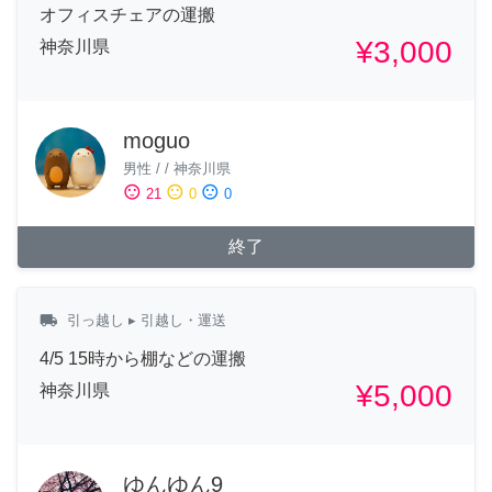
オフィスチェアの運搬
¥3,000
神奈川県
moguo
男性
/
/
神奈川県
sentiment_satisfied
sentiment_neutral
sentiment_dissatisfied
21
0
0
終了
local_shipping
引っ越し
▸ 引越し・運送
4/5 15時から棚などの運搬
¥5,000
神奈川県
ゆんゆん9