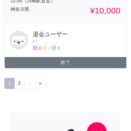
12:00（川崎駅直近）
¥10,000
神奈川県
退会ユーザー
/
/
sentiment_satisfied
sentiment_neutral
sentiment_dissatisfied
0
0
0
終了
1
2
...
»