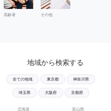
その他
高齢者
地域から検索する
全ての地域
東京都
神奈川県
埼玉県
大阪府
京都府
北海道
富山県