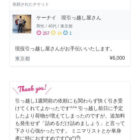
依頼されたチケット
ケーナイ 現引っ越し屋さん
男性
/
40代
/
東京都
sentiment_satisfied
sentiment_neutral
sentiment_dissatisfied
257
14
1
現役引っ越し屋さんがお手伝いいたします。
¥6,000
東京都
引っ越し1週間前の依頼にも関わらず快く引き受
けてくれてよかったです^^* 引っ越し前日に予定
したより荷物が増えてしまったのですが、追加料
も発生せず「詰めるだけ詰めましょう」と言って
下さり心強かったです。 ミニマリストとか単身
者に特におすすめです(^o^)👌