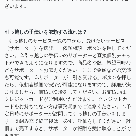
ざいます。
引っ越しの手伝いを依頼する流れは？
1.引っ越しのサービス一覧の中から、受けたいサービス
（サポーター）を選び、「依頼相談」ボタンを押してくだ
さい。 2.引っ越しの手伝いのサポーターと直接個別チャッ
トができるようになりますので、商品名や数、希望日時な
どをサポーターへお伝えください。ここで金額などの交渉
も可能です。 3.サポーターが「引き受ける」ボタンを押し
たら、依頼者様側で決済が可能になりますので、詳細が決
まりましたら、前払い決済をしてください。お支払いは、
クレジットカードがご利用いただけます。 クレジットカ
ードをお持ちでない方は事務局までご連絡ください。 4.予
定日時にサポーターが訪問して引っ越しの手伝いをしま
す！ 5.組み立て終了後は、必ず、評価をしてください。評
価まで完了すると、サポーターが報酬を受け取ることがで
きます。