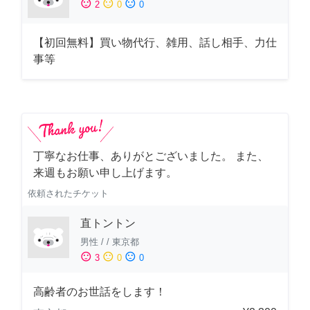
sentiment_satisfied
sentiment_neutral
sentiment_dissatisfied
2
0
0
【初回無料】買い物代行、雑用、話し相手、力仕
事等
丁寧なお仕事、ありがとございました。 また、
来週もお願い申し上げます。
依頼されたチケット
直トントン
男性
/
/
東京都
sentiment_satisfied
sentiment_neutral
sentiment_dissatisfied
3
0
0
高齢者のお世話をします！