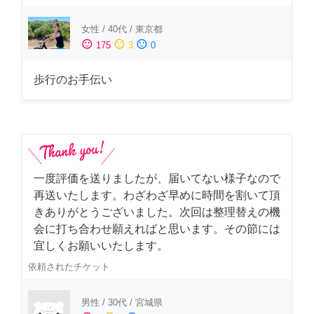
女性
/
40代
/
東京都
sentiment_satisfied
sentiment_neutral
sentiment_dissatisfied
175
3
0
歩行のお手伝い
一度評価を送りましたが、届いてない様子なので
再送いたします。わざわざ早めに時間を割いて頂
きありがとうございました。次回は整理替えの機
会に打ち合わせ願えればと思います。その節には
宜しくお願いいたします。
依頼されたチケット
男性
/
30代
/
宮城県