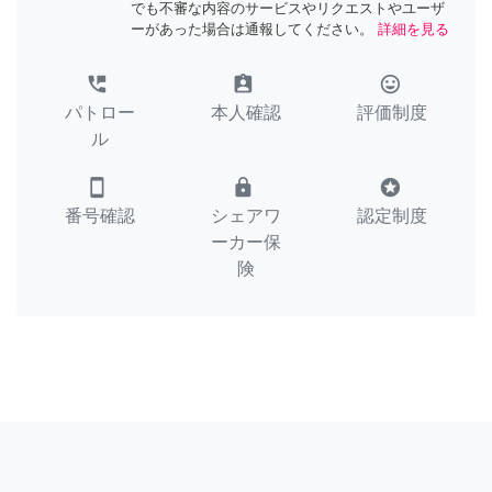
でも不審な内容のサービスやリクエストやユーザ
ーがあった場合は通報してください。
詳細を見る
perm_phone_msg
assignment_ind
tag_faces
パトロー
本人確認
評価制度
ル
smartphone
lock
stars
番号確認
シェアワ
認定制度
ーカー保
険