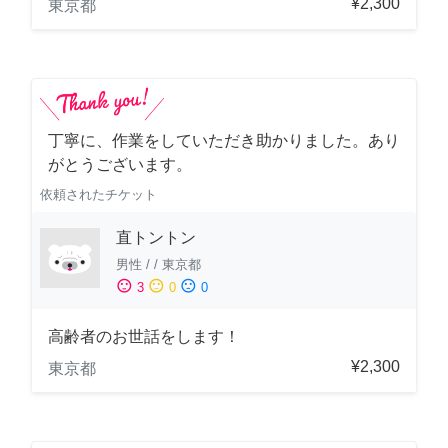
¥2,300
東京都
丁寧に、作業をしていただき助かりました。あり
がとうございます。
依頼されたチケット
直トントン
男性
/
/
東京都
sentiment_satisfied
sentiment_neutral
sentiment_dissatisfied
3
0
0
高齢者のお世話をします！
¥2,300
東京都