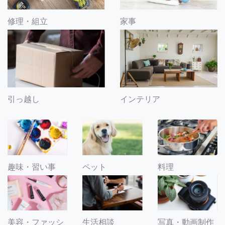
修理・組立
家事
引っ越し
インテリア
趣味・習い事
ペット
料理
美容・ファッシ
生活相談
写真・動画制作