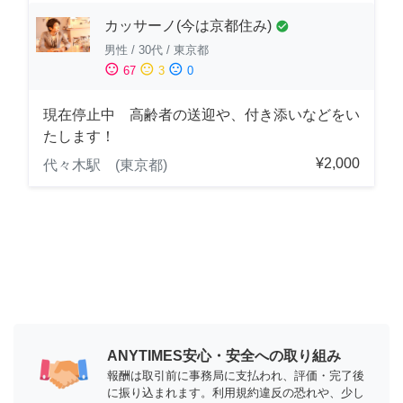
カッサーノ(今は京都住み)
check_circle
男性
/
30代
/
東京都
sentiment_satisfied
sentiment_neutral
sentiment_dissatisfied
67
3
0
現在停止中 高齢者の送迎や、付き添いなどをい
たします！
¥2,000
代々木駅 (東京都)
ANYTIMES安心・安全への取り組み
報酬は取引前に事務局に支払われ、評価・完了後
に振り込まれます。利用規約違反の恐れや、少し