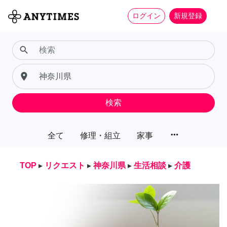
ログイン
新規登録
search
place
検索
more_horiz
全て
修理・組立
家事
TOP
▸
リクエスト
▸
神奈川県
▸
生活相談
▸
介護