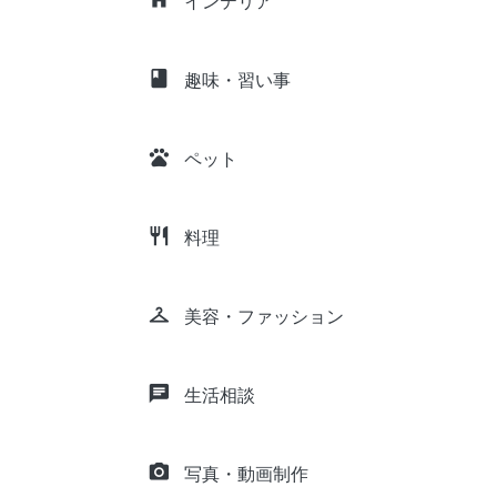
インテリア
class
趣味・習い事
pets
ペット
restaurant
料理
checkroom
美容・ファッション
chat
生活相談
camera_alt
写真・動画制作