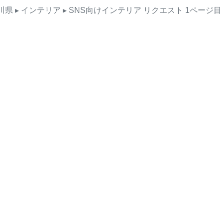
川県
▸ インテリア
▸ SNS向けインテリア
リクエスト
1ページ目