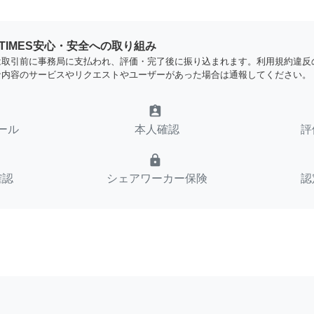
YTIMES安心・安全への取り組み
は取引前に事務局に支払われ、評価・完了後に振り込まれます。利用規約違反
な内容のサービスやリクエストやユーザーがあった場合は通報してください。
assignment_ind
ール
本人確認
評
lock
確認
シェアワーカー保険
認