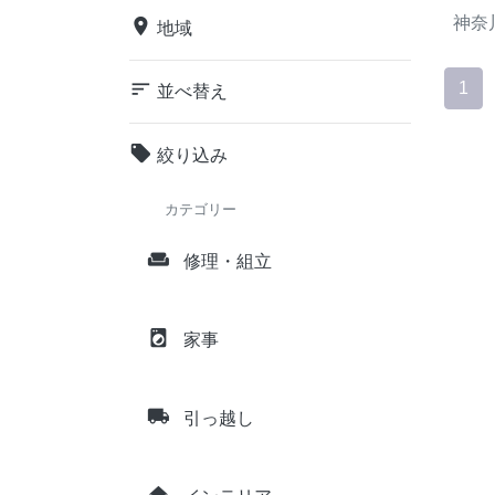
神奈
place
地域
sort
1
並べ替え
local_offer
絞り込み
カテゴリー
weekend
修理・組立
local_laundry_service
家事
local_shipping
引っ越し
home