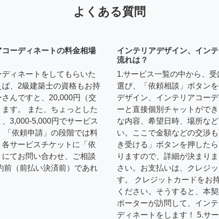
よくある質問
アコーディネートの料金相場
インテリアデザイン、インテ
流れは？
ーディネートをしてもらいた
1.サービス一覧の中から、
えば、2級建築士の資格もお持
選び、「依頼相談」ボタンを
んですと、20,000円（交
デザイン、インテリアコーデ
ます。 また、ちょっとした
ーと直接個別チャットができ
,000-5,000円でサービス
な内容、希望日時、場所など
 「依頼申請」の段階では料
い。ここで金額などの交渉も
、各サービスチケットに「依
き受ける」ボタンを押したら
トにてお問い合わせ、ご相談
りますので、詳細が決まりま
約前（前払い決済前）であれ
さい。お支払いは、クレジッ
す。 クレジットカードをお
ください。そうすると、本契
ポーターが訪問して、インテ
ディネートをします！ 5.