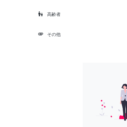
escalator_warning
高齢者
attachment
その他