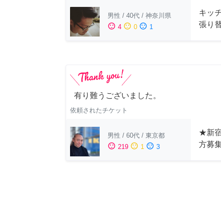
キッ
男性
/
40代
/
神奈川県
張り
sentiment_satisfied
sentiment_neutral
sentiment_dissatisfied
4
0
1
有り難うございました。
依頼されたチケット
★新宿
男性
/
60代
/
東京都
方募
sentiment_satisfied
sentiment_neutral
sentiment_dissatisfied
219
1
3