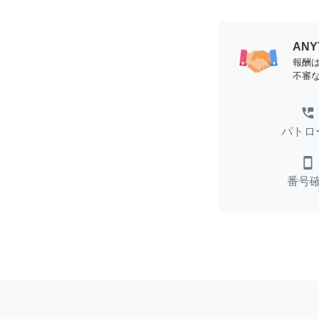
AN
報酬
不審
perm_phone_msg
パトロ
smartphone
番号