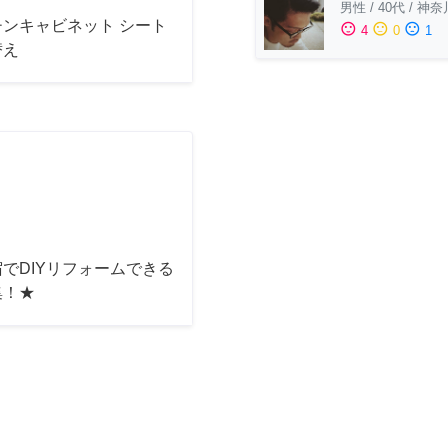
男性
/
40代
/
神奈
チンキャビネット シート
sentiment_satisfied
sentiment_neutral
sentiment_dissatisfied
4
0
1
替え
でDIYリフォームできる
集！★