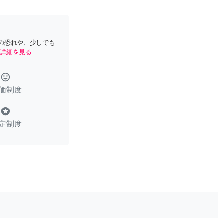
の恐れや、少しでも
詳細を見る
tag_faces
価制度
stars
定制度