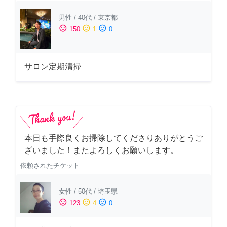
男性
/
40代
/
東京都
sentiment_satisfied
sentiment_neutral
sentiment_dissatisfied
150
1
0
サロン定期清掃
本日も手際良くお掃除してくださりありがとうご
ざいました！またよろしくお願いします。
依頼されたチケット
女性
/
50代
/
埼玉県
sentiment_satisfied
sentiment_neutral
sentiment_dissatisfied
123
4
0