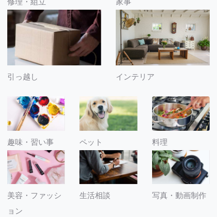
修理・組立
家事
引っ越し
インテリア
趣味・習い事
ペット
料理
美容・ファッシ
生活相談
写真・動画制作
ョン