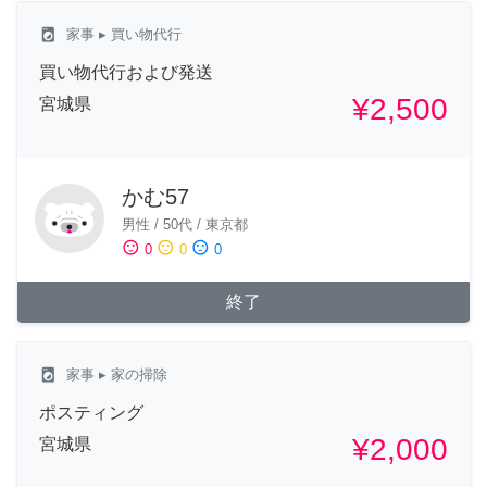
local_laundry_service
家事
▸ 買い物代行
買い物代行および発送
¥2,500
宮城県
かむ57
男性
/
50代
/
東京都
sentiment_satisfied
sentiment_neutral
sentiment_dissatisfied
0
0
0
終了
local_laundry_service
家事
▸ 家の掃除
ポスティング
¥2,000
宮城県