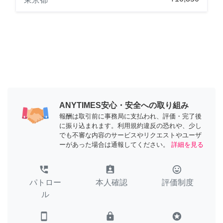
ANYTIMES安心・安全への取り組み
報酬は取引前に事務局に支払われ、評価・完了後
に振り込まれます。利用規約違反の恐れや、少し
でも不審な内容のサービスやリクエストやユーザ
ーがあった場合は通報してください。
詳細を見る
perm_phone_msg
assignment_ind
tag_faces
パトロー
本人確認
評価制度
ル
smartphone
lock
stars