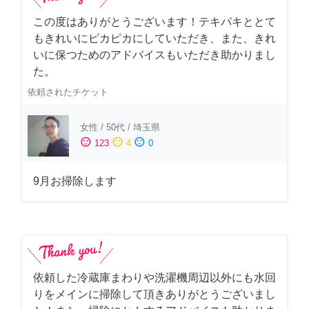
この度はありがとうございます！テキパキととて
もきれいにピカピカにしていただき、また、きれ
いに保つためのアドバイスもいただき助かりまし
た。
依頼されたチケット
女性
/
50代
/
埼玉県
sentiment_satisfied
sentiment_neutral
sentiment_dissatisfied
123
4
0
9月お掃除します
依頼した冷蔵庫まわりや洗濯機周辺以外にも水回
りをメインに掃除して頂きありがとうございまし