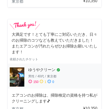
¥10,350
東京都
大満足です！とても丁寧にご対応いただき、日々
のお掃除のコツなども教えていただきました！
またエアコンが汚れたらぜひお掃除お願いいたし
ます！
依頼されたチケット
ゆうやクリーン
check_circle
男性
/
40代
/
東京都
sentiment_satisfied
sentiment_neutral
sentiment_dissatisfied
150
1
0
エアコンのお掃除は、掃除検定の資格を持つ私が
クリーニングします🎵
¥10,350
東京都