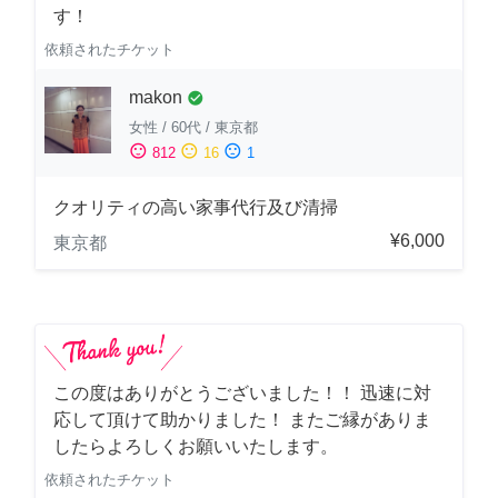
す！
依頼されたチケット
makon
check_circle
女性
/
60代
/
東京都
sentiment_satisfied
sentiment_neutral
sentiment_dissatisfied
812
16
1
クオリティの高い家事代行及び清掃
¥6,000
東京都
この度はありがとうございました！！ 迅速に対
応して頂けて助かりました！ またご縁がありま
したらよろしくお願いいたします。
依頼されたチケット