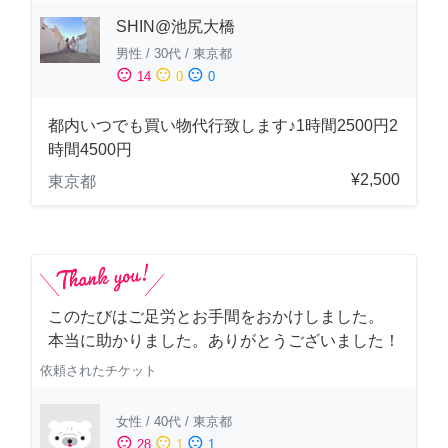
SHIN@池尻大橋
男性
/
30代
/
東京都
sentiment_satisfied
sentiment_neutral
sentiment_dissatisfied
14
0
0
都内いつでも買い物代行致します♪1時間2500円2
時間4500円
¥2,500
東京都
このたびはご足労とお手間をおかけしました。
本当に助かりました。ありがとうございました！
依頼されたチケット
女性
/
40代
/
東京都
sentiment_satisfied
sentiment_neutral
sentiment_dissatisfied
28
1
1