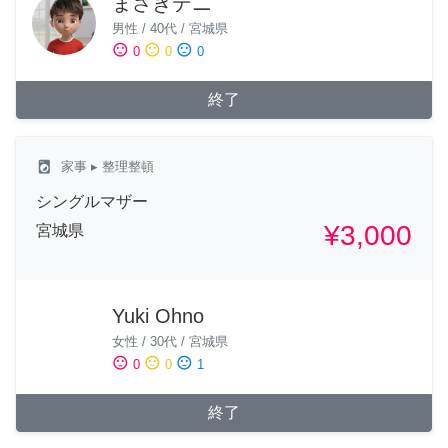
まさきデニ
男性
/
40代
/
宮城県
sentiment_satisfied
sentiment_neutral
sentiment_dissatisfied
0
0
0
終了
local_laundry_service
家事
▸ 整理整頓
シングルマザー
¥3,000
宮城県
Yuki Ohno
女性
/
30代
/
宮城県
sentiment_satisfied
sentiment_neutral
sentiment_dissatisfied
0
0
1
終了