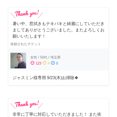
暑い中、窓拭きもテキパキと綺麗にしていただき
ましてありがとうございました。またよろしくお
願いいたします！
依頼されたチケット
女性
/
50代
/
埼玉県
sentiment_satisfied
sentiment_neutral
sentiment_dissatisfied
123
4
0
ジャスミン様専用 9/23(木)お掃除🍀
非常に丁寧に対応していただきました！ また依