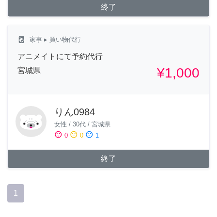
終了
local_laundry_service
家事
▸ 買い物代行
アニメイトにて予約代行
¥1,000
宮城県
りん0984
女性
/
30代
/
宮城県
sentiment_satisfied
sentiment_neutral
sentiment_dissatisfied
0
0
1
終了
1