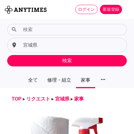
ログイン
新規登録
search
place
検索
more_horiz
全て
修理・組立
家事
TOP
▸
リクエスト
▸
宮城県
▸
家事