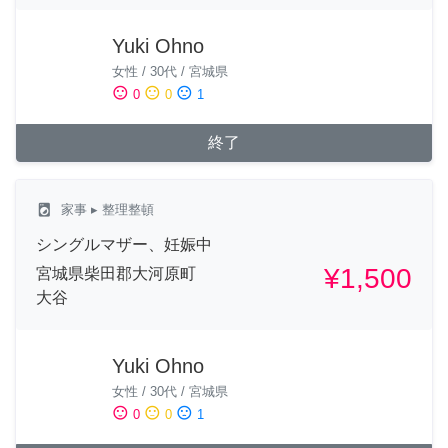
Yuki Ohno
女性
/
30代
/
宮城県
sentiment_satisfied
sentiment_neutral
sentiment_dissatisfied
0
0
1
終了
local_laundry_service
家事
▸ 整理整頓
シングルマザー、妊娠中
¥1,500
宮城県柴田郡大河原町
大谷
Yuki Ohno
女性
/
30代
/
宮城県
sentiment_satisfied
sentiment_neutral
sentiment_dissatisfied
0
0
1