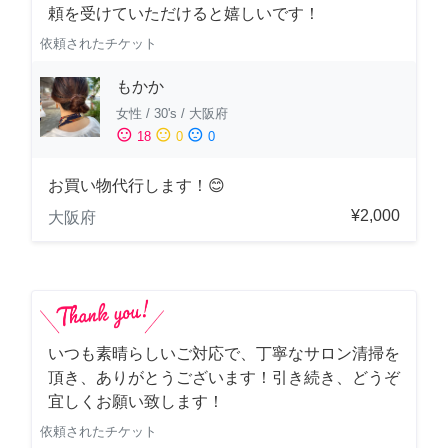
頼を受けていただけると嬉しいです！
依頼されたチケット
もかか
女性
/
30's
/
大阪府
sentiment_satisfied
sentiment_neutral
sentiment_dissatisfied
18
0
0
お買い物代行します！😊
¥2,000
大阪府
いつも素晴らしいご対応で、丁寧なサロン清掃を
頂き、ありがとうございます！引き続き、どうぞ
宜しくお願い致します！
依頼されたチケット