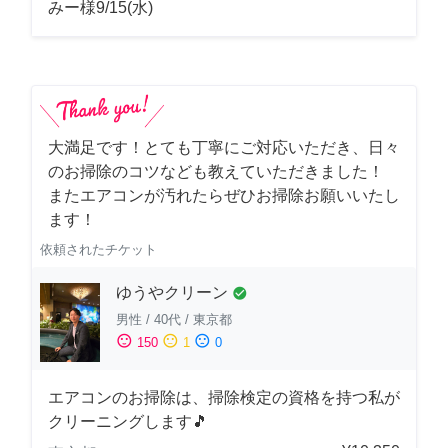
みー様9/15(水)
大満足です！とても丁寧にご対応いただき、日々
のお掃除のコツなども教えていただきました！
またエアコンが汚れたらぜひお掃除お願いいたし
ます！
依頼されたチケット
ゆうやクリーン
check_circle
男性
/
40代
/
東京都
sentiment_satisfied
sentiment_neutral
sentiment_dissatisfied
150
1
0
エアコンのお掃除は、掃除検定の資格を持つ私が
クリーニングします🎵