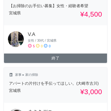
【お掃除のお手伝い募集】女性・経験者希望
¥4,500
宮城県
V.A
女性
/
30代
/
宮城県
sentiment_satisfied
sentiment_neutral
sentiment_dissatisfied
5
0
0
終了
local_laundry_service
家事
▸ 家の掃除
アパートの片付けを手伝ってほしい。(大崎市古川)
¥3,000
宮城県