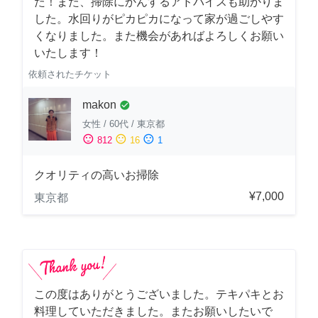
た！また、掃除にかんするアドバイスも助かりま
した。水回りがピカピカになって家が過ごしやす
くなりました。また機会があればよろしくお願い
いたします！
依頼されたチケット
makon
check_circle
女性
/
60代
/
東京都
sentiment_satisfied
sentiment_neutral
sentiment_dissatisfied
812
16
1
クオリティの高いお掃除
¥7,000
東京都
この度はありがとうございました。テキパキとお
料理していただきました。またお願いしたいで