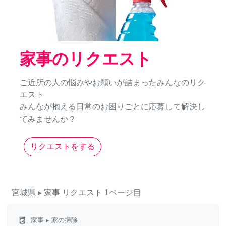
家事のリクエスト
ご近所の人の悩みやお願いが詰まったみんなのリク
エスト
みんなが抱える日常のお困りごとに応募して解決し
てみませんか？
リクエストをする
宮城県
▸ 家事
リクエスト
1ページ目
local_laundry_service
家事
▸ 家の掃除