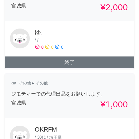
¥2,000
宮城県
ゆ.
/
/
sentiment_satisfied
sentiment_neutral
sentiment_dissatisfied
0
0
0
終了
attachment
その他
▸ その他
ジモティーでの代理出品をお願いします。
¥1,000
宮城県
OKRFM
/
30代
/
埼玉県