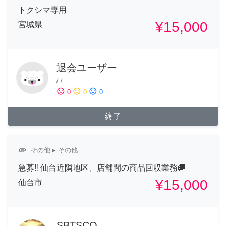
トクシマ専用
¥15,000
宮城県
退会ユーザー
/
/
sentiment_satisfied
sentiment_neutral
sentiment_dissatisfied
0
0
0
終了
attachment
その他
▸ その他
急募‼︎ 仙台近隣地区、店舗間の商品回収業務🚚
¥15,000
仙台市
SBTSCO