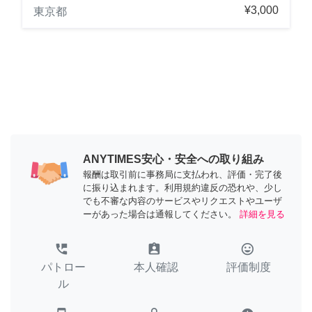
¥3,000
東京都
ANYTIMES安心・安全への取り組み
報酬は取引前に事務局に支払われ、評価・完了後
に振り込まれます。利用規約違反の恐れや、少し
でも不審な内容のサービスやリクエストやユーザ
ーがあった場合は通報してください。
詳細を見る
perm_phone_msg
assignment_ind
tag_faces
パトロー
本人確認
評価制度
ル