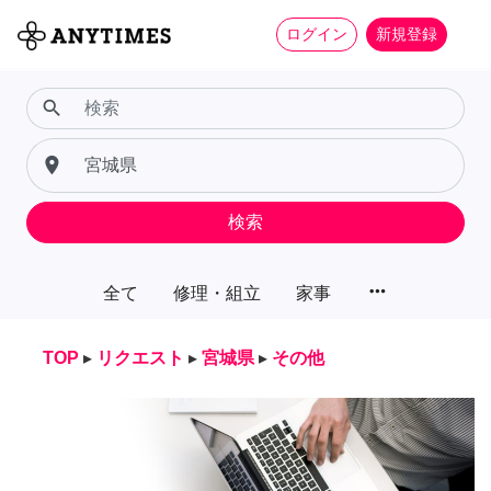
ログイン
新規登録
search
place
検索
more_horiz
全て
修理・組立
家事
TOP
▸
リクエスト
▸
宮城県
▸
その他