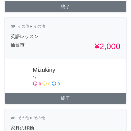
終了
attachment
その他
▸ その他
英語レッスン
¥2,000
仙台市
Mizukiny
/
/
sentiment_satisfied
sentiment_neutral
sentiment_dissatisfied
0
0
0
終了
attachment
その他
▸ その他
家具の移動