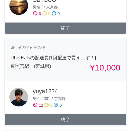
男性
/
/
東京都
sentiment_satisfied
sentiment_neutral
sentiment_dissatisfied
0
0
0
終了
attachment
その他
▸ その他
UberEatsの配達員[1回配達で貰えます！]
¥10,000
東照宮駅 (宮城県)
yuya1234
男性
/
30's
/
京都府
sentiment_satisfied
sentiment_neutral
sentiment_dissatisfied
12
0
0
終了