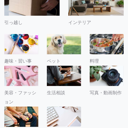
引っ越し
インテリア
趣味・習い事
ペット
料理
美容・ファッシ
生活相談
写真・動画制作
ョン