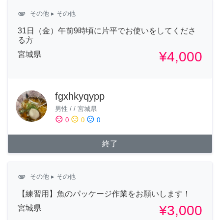
attachment
その他
▸ その他
31日（金）午前9時頃に片平でお使いをしてくださ
る方
¥4,000
宮城県
fgxhkyqypp
男性
/
/
宮城県
sentiment_satisfied
sentiment_neutral
sentiment_dissatisfied
0
0
0
終了
attachment
その他
▸ その他
【練習用】魚のパッケージ作業をお願いします！
¥3,000
宮城県