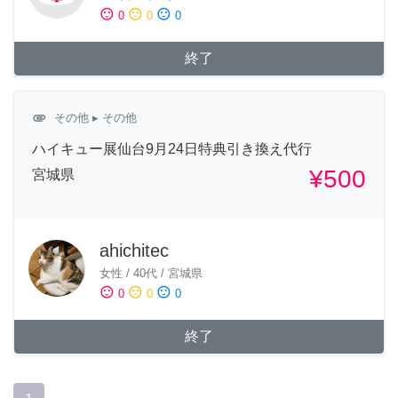
sentiment_satisfied
sentiment_neutral
sentiment_dissatisfied
0
0
0
終了
attachment
その他
▸ その他
ハイキュー展仙台9月24日特典引き換え代行
¥500
宮城県
ahichitec
女性
/
40代
/
宮城県
sentiment_satisfied
sentiment_neutral
sentiment_dissatisfied
0
0
0
終了