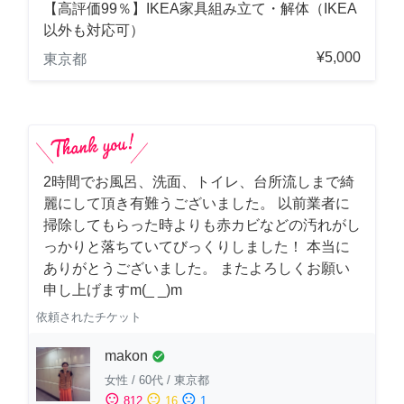
【高評価99％】IKEA家具組み立て・解体（IKEA
以外も対応可）
¥5,000
東京都
2時間でお風呂、洗面、トイレ、台所流しまで綺
麗にして頂き有難うございました。 以前業者に
掃除してもらった時よりも赤カビなどの汚れがし
っかりと落ちていてびっくりしました！ 本当に
ありがとうございました。 またよろしくお願い
申し上げますm(_ _)m
依頼されたチケット
makon
check_circle
女性
/
60代
/
東京都
sentiment_satisfied
sentiment_neutral
sentiment_dissatisfied
812
16
1