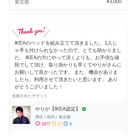
¥3,000
東京都
IKEAのベッドを組み立てて頂きました。 1人じ
ゃ手も付けられなかったので、とても助かりまし
た。 IKEAの方にやって頂くよりも、お手頃な値
段でして頂け、取り掛かりも早くてやりがさんに
お願いして良かったです。 また、機会がありま
したら、利用させて頂きたいと思います。 あり
がとうございました！
依頼されたチケット
やりが【IKEA認定】
check_circle
男性
/
40代
/
東京都
sentiment_satisfied
sentiment_neutral
sentiment_dissatisfied
1877
13
0