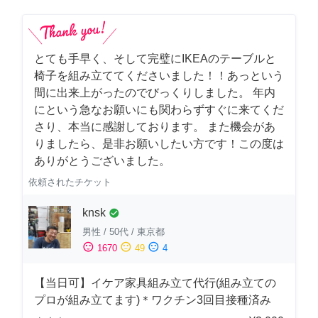
とても手早く、そして完璧にIKEAのテーブルと
椅子を組み立ててくださいました！！あっという
間に出来上がったのでびっくりしました。 年内
にという急なお願いにも関わらずすぐに来てくだ
さり、本当に感謝しております。 また機会があ
りましたら、是非お願いしたい方です！この度は
ありがとうございました。
依頼されたチケット
knsk
check_circle
男性
/
50代
/
東京都
sentiment_satisfied
sentiment_neutral
sentiment_dissatisfied
1670
49
4
【当日可】イケア家具組み立て代行(組み立ての
プロが組み立てます)＊ワクチン3回目接種済み