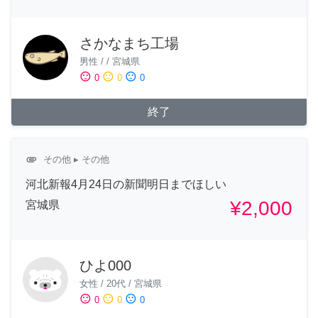
さかなまち工場
男性
/
/
宮城県
sentiment_satisfied
sentiment_neutral
sentiment_dissatisfied
0
0
0
終了
attachment
その他
▸ その他
河北新報4月24日の新聞明日までほしい
¥2,000
宮城県
ひよ000
女性
/
20代
/
宮城県
sentiment_satisfied
sentiment_neutral
sentiment_dissatisfied
0
0
0