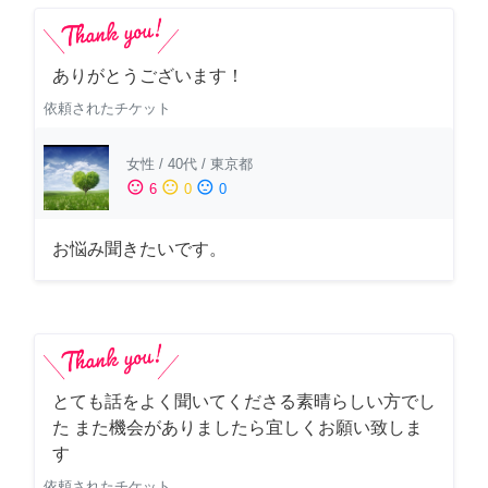
ありがとうございます！
依頼されたチケット
女性
/
40代
/
東京都
sentiment_satisfied
sentiment_neutral
sentiment_dissatisfied
6
0
0
お悩み聞きたいです。
とても話をよく聞いてくださる素晴らしい方でし
た また機会がありましたら宜しくお願い致しま
す
依頼されたチケット