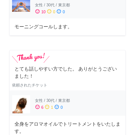
女性
/
30代
/
東京都
sentiment_satisfied
sentiment_neutral
sentiment_dissatisfied
10
0
0
モーニングコールします。
とても話しやすい方でした。 ありがとうござい
ました！
依頼されたチケット
女性
/
30代
/
東京都
sentiment_satisfied
sentiment_neutral
sentiment_dissatisfied
6
1
0
全身をアロマオイルでトリートメントをいたしま
す。