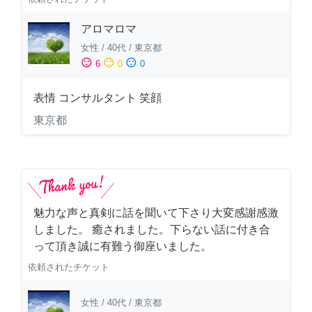
アロマロマ
女性
/
40代
/
東京都
sentiment_satisfied
sentiment_neutral
sentiment_dissatisfied
6
0
0
表情 コンサルタント 笑顔
東京都
魅力な声と真剣に話を聞いて下さり大変感謝感激
しました。 癒されました。下らない話に付き合
って頂き誠に有難う御座いました。
依頼されたチケット
女性
/
40代
/
東京都