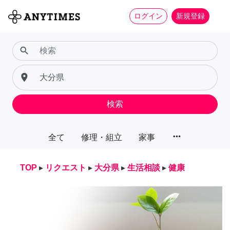
ログイン
新規登録
search
place
検索
more_horiz
全て
修理・組立
家事
TOP
▸
リクエスト
▸
大分県
▸
生活相談
▸
健康