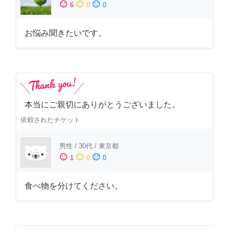
sentiment_satisfied
sentiment_neutral
sentiment_dissatisfied
6
0
0
お悩み聞きたいです。
本当にご親切にありがとうございました。
依頼されたチケット
男性
/
30代
/
東京都
sentiment_satisfied
sentiment_neutral
sentiment_dissatisfied
1
0
0
食べ物を分けてください。