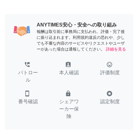
ANYTIMES安心・安全への取り組み
報酬は取引前に事務局に支払われ、評価・完了後
に振り込まれます。利用規約違反の恐れや、少し
でも不審な内容のサービスやリクエストやユーザ
ーがあった場合は通報してください。
詳細を見る
perm_phone_msg
assignment_ind
tag_faces
パトロー
本人確認
評価制度
ル
smartphone
lock
stars
番号確認
シェアワ
認定制度
ーカー保
険