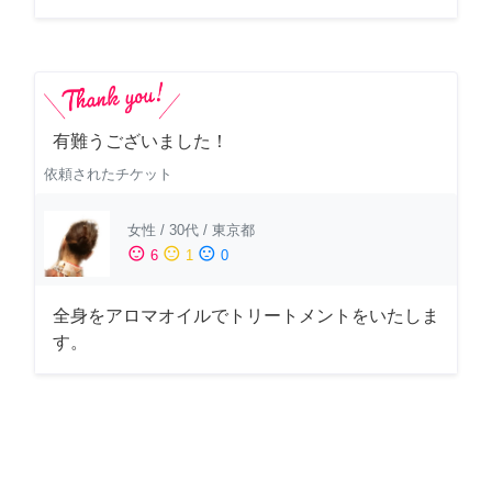
有難うございました！
依頼されたチケット
女性
/
30代
/
東京都
sentiment_satisfied
sentiment_neutral
sentiment_dissatisfied
6
1
0
全身をアロマオイルでトリートメントをいたしま
す。