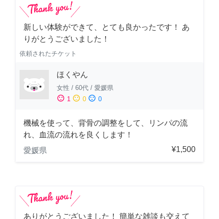
新しい体験ができて、とても良かったです！ あ
りがとうございました！
依頼されたチケット
ほくやん
女性
/
60代
/
愛媛県
sentiment_satisfied
sentiment_neutral
sentiment_dissatisfied
1
0
0
機械を使って、背骨の調整をして、リンパの流
れ、血流の流れを良くします！
¥1,500
愛媛県
ありがとうございました！ 簡単な雑談も交えて