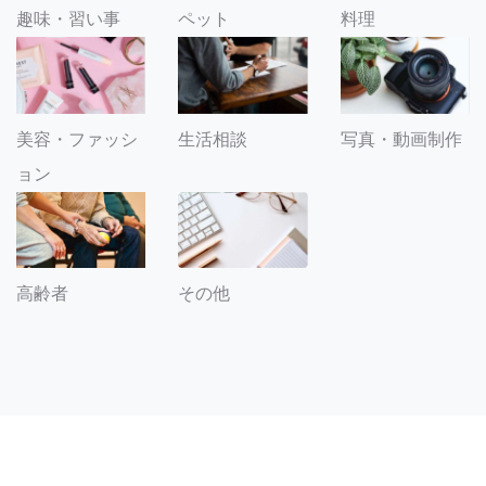
趣味・習い事
ペット
料理
美容・ファッシ
生活相談
写真・動画制作
ョン
その他
高齢者