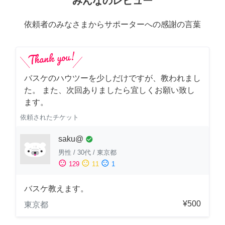
みんなのレビュー
依頼者のみなさまからサポーターへの感謝の言葉
バスケのハウツーを少しだけですが、教われまし
た。 また、次回ありましたら宜しくお願い致し
ます。
依頼されたチケット
saku@
check_circle
男性
/
30代
/
東京都
sentiment_satisfied
sentiment_neutral
sentiment_dissatisfied
129
11
1
バスケ教えます。
¥500
東京都