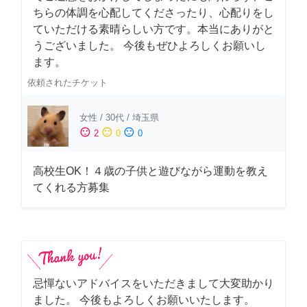
ちらの体調を心配してくださったり、心配りをし
ていただける素晴らしい方です。本当にありがと
うございました。 今後もぜひよろしくお願いし
ます。
依頼されたチケット
女性
/
30代
/
埼玉県
sentiment_satisfied
sentiment_neutral
sentiment_dissatisfied
2
0
0
高校生OK！４歳の子供と遊びながら運動を教え
てくれる方募集
忌憚ないアドバイスをいただきまして大変助かり
ました。 今後もよろしくお願いいたします。