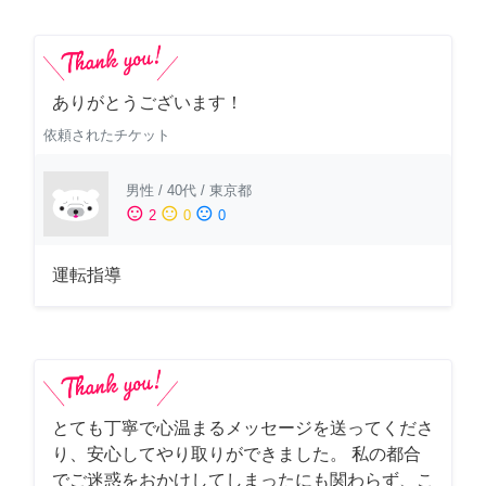
ありがとうございます！
依頼されたチケット
男性
/
40代
/
東京都
sentiment_satisfied
sentiment_neutral
sentiment_dissatisfied
2
0
0
運転指導
とても丁寧で心温まるメッセージを送ってくださ
り、安心してやり取りができました。 私の都合
でご迷惑をおかけしてしまったにも関わらず、こ