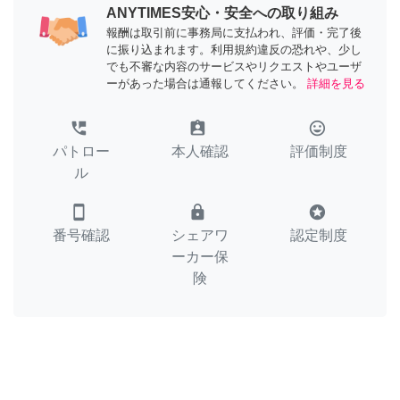
ANYTIMES安心・安全への取り組み
報酬は取引前に事務局に支払われ、評価・完了後
に振り込まれます。利用規約違反の恐れや、少し
でも不審な内容のサービスやリクエストやユーザ
ーがあった場合は通報してください。
詳細を見る
perm_phone_msg
assignment_ind
tag_faces
パトロー
本人確認
評価制度
ル
smartphone
lock
stars
番号確認
シェアワ
認定制度
ーカー保
険