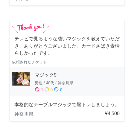
テレビで見るような凄いマジックを教えていただ
き、ありがとうございました。カードさばき素晴
らしかったです。
依頼されたチケット
マジック9
男性
/
40代
/
神奈川県
sentiment_satisfied
sentiment_neutral
sentiment_dissatisfied
1
0
0
本格的なテーブルマジックで脳トレしましょう。
¥4,500
神奈川県