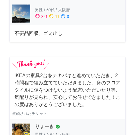
男性
/
50代
/
大阪府
sentiment_satisfied
sentiment_neutral
sentiment_dissatisfied
321
11
0
不要品回収、ゴミ出し
IKEAの家具2台をテキパキと進めていただき、2
時間程で組み立てていただきました。床のフロア
タイルに傷をつけないよう配慮いただいたり等、
気配りが見られ、安心してお任せできました！こ
の度はありがとうございました。
依頼されたチケット
りょーき
check_circle
男性
/
40代
/
大阪府