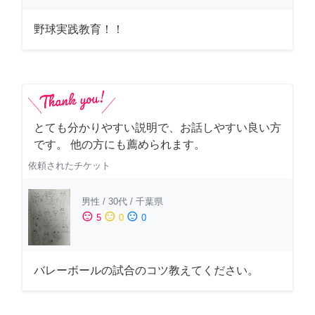
野球実践教育！！
とても分かりやすい説明で、お話しやすい良い方
です。 他の方にも薦められます。
依頼されたチケット
男性
/
30代
/
千葉県
sentiment_satisfied
sentiment_neutral
sentiment_dissatisfied
5
0
0
バレーボールの試合のコツ教えてください。