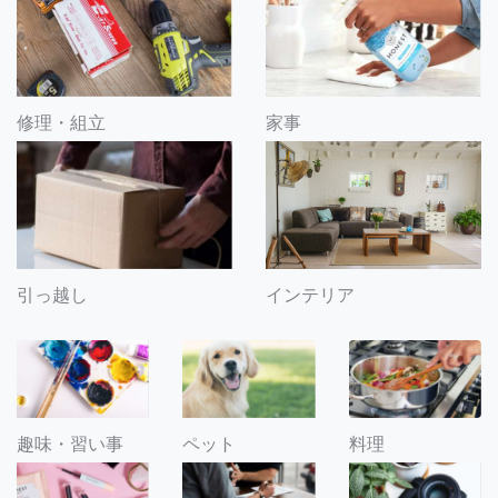
修理・組立
家事
引っ越し
インテリア
趣味・習い事
ペット
料理