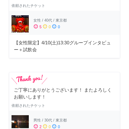
依頼されたチケット
女性
/
40代
/
東京都
sentiment_satisfied
sentiment_neutral
sentiment_dissatisfied
5
0
0
【女性限定】4/10(土)13:30グループインタビュ
ー＋試飲会
ご丁寧にありがとうございます！ またよろしく
お願いします！
依頼されたチケット
男性
/
30代
/
東京都
sentiment_satisfied
sentiment_neutral
sentiment_dissatisfied
2
0
0