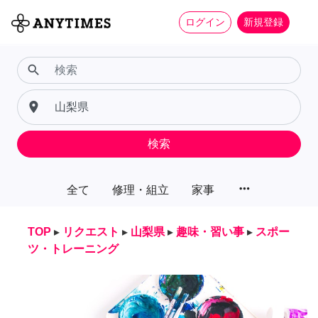
ログイン
新規登録
search
place
検索
more_horiz
全て
修理・組立
家事
TOP
▸
リクエスト
▸
山梨県
▸
趣味・習い事
▸
スポー
ツ・トレーニング