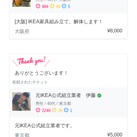
sentiment_satisfied
sentiment_neutral
sentiment_dissatisfied
984
49
5
[大阪] IKEA家具組み立て、解体します！
¥8,000
大阪府
ありがとうございます！
依頼されたチケット
元IKEA公式組立業者 伊藤
check_circle
男性
/
40代
/
東京都
sentiment_satisfied
sentiment_neutral
sentiment_dissatisfied
2249
26
1
元IKEA公式組立業者です。
¥5,000
東京都