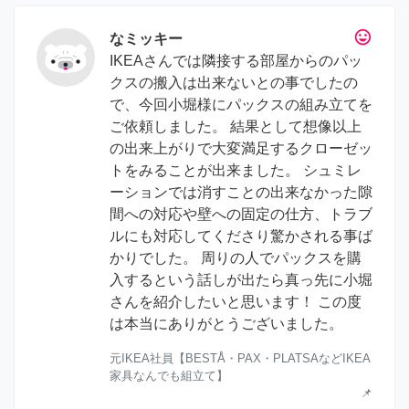
tag_faces
なミッキー
IKEAさんでは隣接する部屋からのパッ
クスの搬入は出来ないとの事でしたの
で、今回小堀様にパックスの組み立てを
ご依頼しました。 結果として想像以上
の出来上がりで大変満足するクローゼッ
トをみることが出来ました。 シュミレ
ーションでは消すことの出来なかった隙
間への対応や壁への固定の仕方、トラブ
ルにも対応してくださり驚かされる事ば
かりでした。 周りの人でパックスを購
入するという話しが出たら真っ先に小堀
さんを紹介したいと思います！ この度
は本当にありがとうございました。
元IKEA社員【BESTÅ・PAX・PLATSAなどIKEA
家具なんでも組立て】
📌