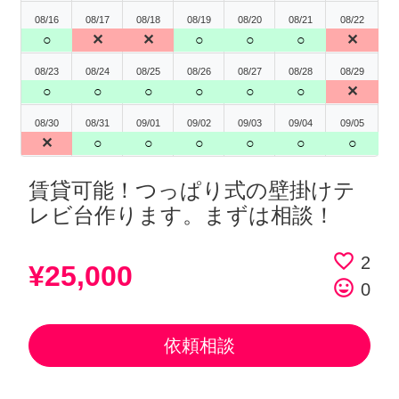
08/16
08/17
08/18
08/19
08/20
08/21
08/22
○
✕
✕
○
○
○
✕
08/23
08/24
08/25
08/26
08/27
08/28
08/29
○
○
○
○
○
○
✕
08/30
08/31
09/01
09/02
09/03
09/04
09/05
✕
○
○
○
○
○
○
賃貸可能！つっぱり式の壁掛けテ
レビ台作ります。まずは相談！
favorite_border
2
¥25,000
tag_faces
0
依頼相談