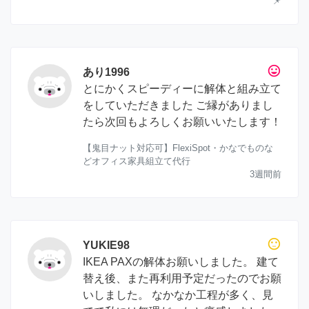
📌
tag_faces
あり1996
とにかくスピーディーに解体と組み立て
をしていただきました ご縁がありまし
たら次回もよろしくお願いいたします！
【鬼目ナット対応可】FlexiSpot・かなでものな
どオフィス家具組立て代行
3週間前
sentiment_neutral
YUKIE98
IKEA PAXの解体お願いしました。 建て
替え後、また再利用予定だったのでお願
いしました。 なかなか工程が多く、見