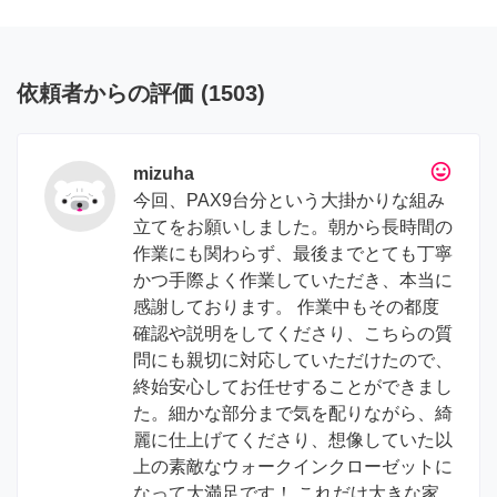
依頼者からの評価
(
1503
)
tag_faces
mizuha
今回、PAX9台分という大掛かりな組み
立てをお願いしました。朝から長時間の
作業にも関わらず、最後までとても丁寧
かつ手際よく作業していただき、本当に
感謝しております。 作業中もその都度
確認や説明をしてくださり、こちらの質
問にも親切に対応していただけたので、
終始安心してお任せすることができまし
た。細かな部分まで気を配りながら、綺
麗に仕上げてくださり、想像していた以
上の素敵なウォークインクローゼットに
なって大満足です！ これだけ大きな家