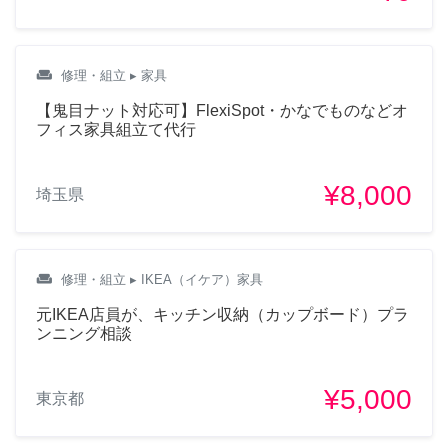
weekend
修理・組立
▸ 家具
【鬼目ナット対応可】FlexiSpot・かなでものなどオ
フィス家具組立て代行
¥8,000
埼玉県
weekend
修理・組立
▸ IKEA（イケア）家具
元IKEA店員が、キッチン収納（カップボード）プラ
ンニング相談
¥5,000
東京都