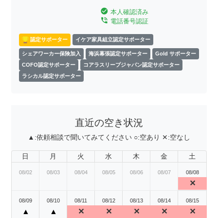
check_circle
本人確認済み
phone_in_talk
電話番号認証
認定サポーター
イケア家具組立認定サポーター
シェアワーカー保険加入
海浜幕張認定サポーター
Gold サポーター
COFO認定サポーター
コアラスリープジャパン認定サポーター
ラシカル認定サポーター
直近の空き状況
▲:
依頼相談で聞いてみてください
○:
空あり
✕:
空なし
日
月
火
水
木
金
土
08/02
08/03
08/04
08/05
08/06
08/07
08/08
✕
08/09
08/10
08/11
08/12
08/13
08/14
08/15
▲
▲
✕
✕
✕
✕
✕