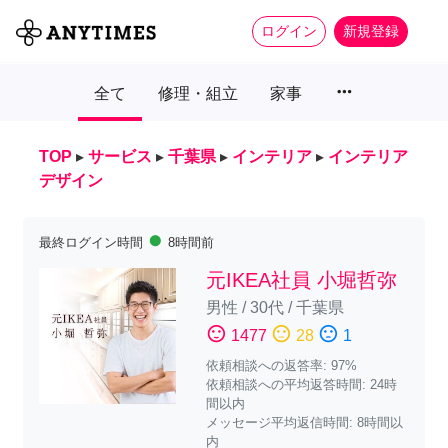
ログイン
新規登録
more_horiz
全て
修理・組立
家事
TOP
▸
サービス
▸
千葉県
▸
インテリア
▸
インテリア
デザイン
fiber_manual_record
最終ログイン時間
8時間前
元IKEA社員 小堀哲弥
男性
/
30代
/
千葉県
sentiment_satisfied
sentiment_neutral
sentiment_dissatisfied
1477
28
1
依頼相談への返答率: 97%
依頼相談への平均返答時間: 24時
間以内
メッセージ平均返信時間: 8時間以
内