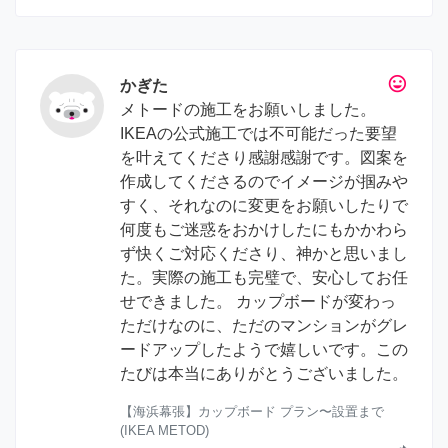
tag_faces
かぎた
メトードの施工をお願いしました。
IKEAの公式施工では不可能だった要望
を叶えてくださり感謝感謝です。図案を
作成してくださるのでイメージが掴みや
すく、それなのに変更をお願いしたりで
何度もご迷惑をおかけしたにもかかわら
ず快くご対応くださり、神かと思いまし
た。実際の施工も完璧で、安心してお任
せできました。 カップボードが変わっ
ただけなのに、ただのマンションがグレ
ードアップしたようで嬉しいです。この
たびは本当にありがとうございました。
【海浜幕張】カップボード プラン〜設置まで
(IKEA METOD)