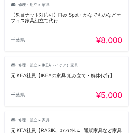
weekend
修理・組立
▸ 家具
【鬼目ナット対応可】FlexiSpot・かなでものなどオ
フィス家具組立て代行
¥8,000
千葉県
weekend
修理・組立
▸ IKEA（イケア）家具
元IKEA社員【IKEAの家具 組み立て・解体代行】
¥5,000
千葉県
weekend
修理・組立
▸ 家具
元IKEA社員【RASIK、ｺｱﾗﾏｯﾄﾚｽ、通販家具など家具