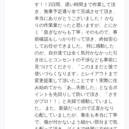
す！！2日間、遅い時間まで作業して頂
き、無事予定通り全て完成させて頂き、
本当にありがとうございました！ かな
りの作業量だったと思いますが、とにか
く「急ぎながらも丁寧」そのもので、事
前確認もしっかり行って頂き、終始安心
してお任せできました。 特に感動した
のが、自分達では全く気付かなかった引
き出しとコンセントの干渉なども事前に
見つけてくださり、「このままだと後で
使いづらくなります」とレイアウトまで
変更提案して頂いたことです！実際に住
み始めてから「あ…失敗した」となるポ
イントを先回りして防いで頂き、「さす
がプロ！！」と夫婦で感動していまし
た。 また、新築だったので正直かなり
心配していましたが、養生も本当に丁寧
で、傷が付かないよう細かい部分まで気
を配って頂き、ゴミまで綺麗に片付けて