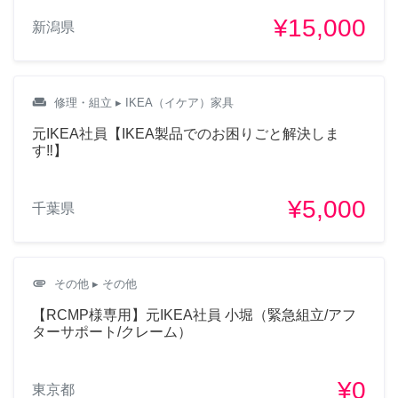
¥15,000
新潟県
weekend
修理・組立
▸ IKEA（イケア）家具
元IKEA社員【IKEA製品でのお困りごと解決しま
す‼︎】
¥5,000
千葉県
attachment
その他
▸ その他
【RCMP様専用】元IKEA社員 小堀（緊急組立/アフ
ターサポート/クレーム）
¥0
東京都