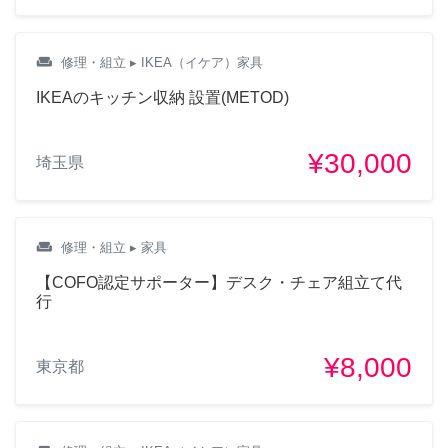
weekend
修理・組立
▸ IKEA（イケア）家具
IKEAのキッチン収納 設置(METOD)
¥30,000
埼玉県
weekend
修理・組立
▸ 家具
【COFO認定サポーター】デスク・チェア組立て代
行
¥8,000
東京都