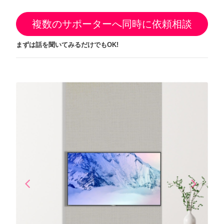
複数のサポーターへ同時に依頼相談
まずは話を聞いてみるだけでもOK!
arrow_back_ios
arrow_forward_ios
Previous
Next