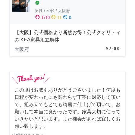
check_circle
男性
/
50代
/
大阪府
sentiment_satisfied
sentiment_neutral
sentiment_dissatisfied
1710
11
0
【大阪】公式価格より断然お得！公式クオリティ
のIKEA家具組立解体
¥2,000
大阪府
この度はお取引ありがとうございました！何度も
日程が変わったにも関わらず丁寧に対応して頂い
て、組み立てもとても綺麗に仕上げて頂いて、お
願いして本当に良かったです。家具大切に使って
いきたいと思います。また機会があれば宜しくお
願い致します。