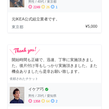
男性
/
40代
/
東京都
sentiment_satisfied
sentiment_neutral
sentiment_dissatisfied
2249
26
1
元IKEA公式組立業者です。
¥5,000
東京都
開始時間も正確で、迅速、丁寧に実施頂きまし
た。後片付け等もしっかり実施頂きました。また
機会ありましたら是非お願い致します。
依頼されたチケット
イケア巧
check_circle
男性
/
20代
/
愛知県
sentiment_satisfied
sentiment_neutral
sentiment_dissatisfied
1358
64
2