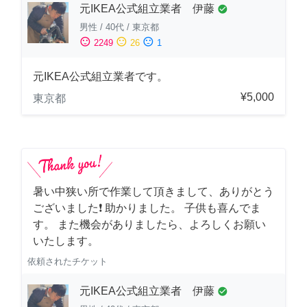
元IKEA公式組立業者 伊藤
check_circle
男性
/
40代
/
東京都
sentiment_satisfied
sentiment_neutral
sentiment_dissatisfied
2249
26
1
元IKEA公式組立業者です。
¥5,000
東京都
暑い中狭い所で作業して頂きまして、ありがとう
ございました❗️ 助かりました。 子供も喜んでま
す。 また機会がありましたら、よろしくお願い
いたします。
依頼されたチケット
元IKEA公式組立業者 伊藤
check_circle