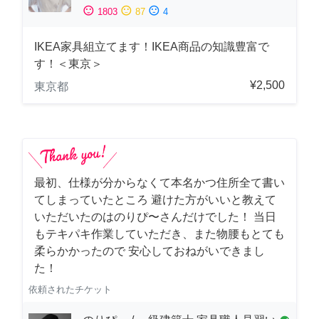
sentiment_satisfied
sentiment_neutral
sentiment_dissatisfied
1803
87
4
IKEA家具組立てます！IKEA商品の知識豊富で
す！＜東京＞
¥2,500
東京都
最初、仕様が分からなくて本名かつ住所全て書い
てしまっていたところ 避けた方がいいと教えて
いただいたのはのりぴ〜さんだけでした！ 当日
もテキパキ作業していただき、また物腰もとても
柔らかかったので 安心しておねがいできまし
た！
依頼されたチケット