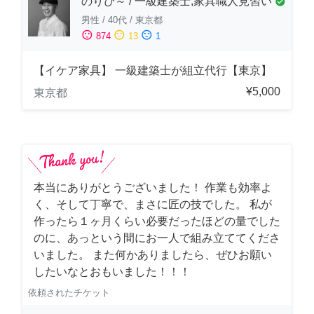
のりぴ～ / 一級建築士,家具職人見習い
check_circle
男性
/
40代
/
東京都
sentiment_satisfied
sentiment_neutral
sentiment_dissatisfied
874
13
1
【イケア家具】 一級建築士が組立代行【東京】
¥5,000
東京都
本当にありがとうございました！ 作業も効率よ
く、そして丁寧で、まさに匠の技でした。 私が
作ったら１ヶ月くらい必要だったほどの量でした
のに、あっという間にお一人で組み立ててくださ
いました。 また何かありましたら、ぜひお願い
したいなとおもいました！！！
依頼されたチケット