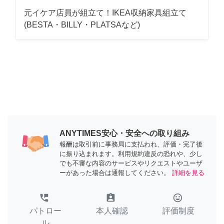
元イケア店員が組立て！IKEA収納家具組立て
(BESTA・BILLY・PLATSAなど)
ANYTIMES安心・安全への取り組み
報酬は取引前に事務局に支払われ、評価・完了後
に振り込まれます。利用規約違反の恐れや、少し
でも不審な内容のサービスやリクエストやユーザ
ーがあった場合は通報してください。
詳細を見る
perm_phone_msg
assignment_ind
tag_faces
パトロー
本人確認
評価制度
ル