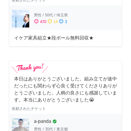
依頼されたチケット
男性
/
50代
/
埼玉県
sentiment_satisfied
sentiment_neutral
sentiment_dissatisfied
470
14
3
イケア家具組立★段ボール無料回収★
本日はありがとうございました。組み立てが途中
だったにも関わらず心良く受けてくださりありが
とうございました。人柄の良さにも感謝していま
す。本当にありがとうございました😭
依頼されたチケット
a-panda
check_circle
男性
/
30代
/
東京都