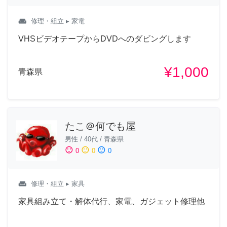
weekend
修理・組立
▸ 家電
VHSビデオテープからDVDへのダビングします
¥1,000
青森県
たこ＠何でも屋
男性
/
40代
/
青森県
sentiment_satisfied
sentiment_neutral
sentiment_dissatisfied
0
0
0
weekend
修理・組立
▸ 家具
家具組み立て・解体代行、家電、ガジェット修理他