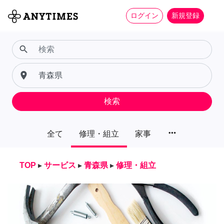
ログイン
新規登録
search
place
検索
more_horiz
全て
修理・組立
家事
TOP
▸
サービス
▸
青森県
▸
修理・組立