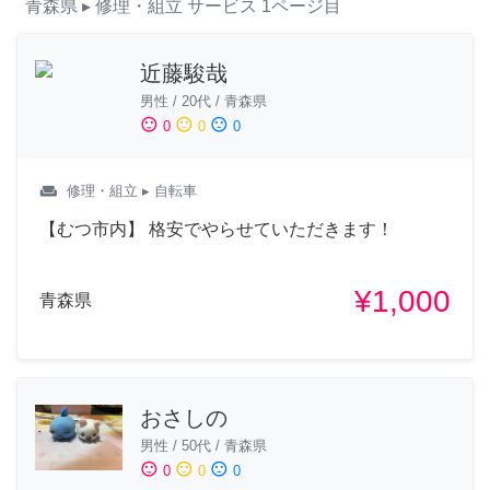
青森県
▸ 修理・組立
サービス
1ページ目
近藤駿哉
男性
/
20代
/
青森県
sentiment_satisfied
sentiment_neutral
sentiment_dissatisfied
0
0
0
weekend
修理・組立
▸ 自転車
【むつ市内】 格安でやらせていただきます！
¥1,000
青森県
おさしの
男性
/
50代
/
青森県
sentiment_satisfied
sentiment_neutral
sentiment_dissatisfied
0
0
0