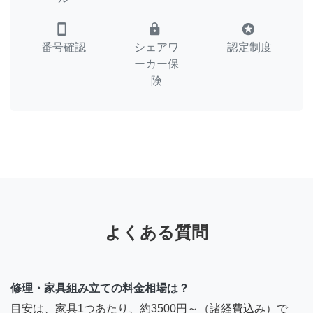
smartphone
lock
stars
番号確認
シェアワ
認定制度
ーカー保
険
よくある質問
修理・家具組み立ての料金相場は？
目安は、家具1つあたり、約3500円～（諸経費込み）で