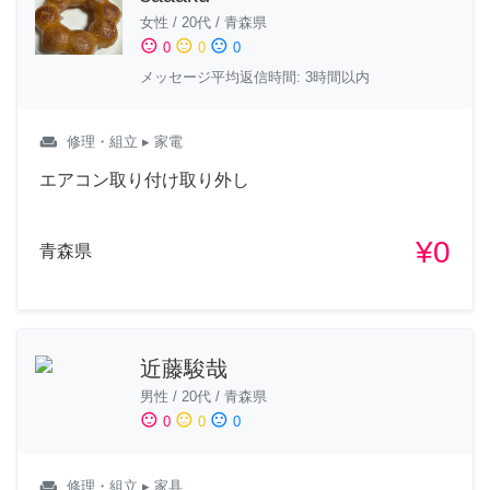
女性
/
20代
/
青森県
sentiment_satisfied
sentiment_neutral
sentiment_dissatisfied
0
0
0
メッセージ平均返信時間: 3時間以内
weekend
修理・組立
▸ 家電
エアコン取り付け取り外し
¥0
青森県
近藤駿哉
男性
/
20代
/
青森県
sentiment_satisfied
sentiment_neutral
sentiment_dissatisfied
0
0
0
weekend
修理・組立
▸ 家具