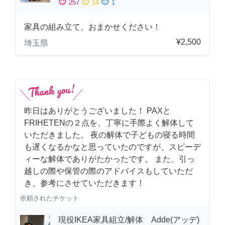
sentiment_satisfied
sentiment_neutral
sentiment_dissatisfied
257
14
1
家具の組み立て、おまかせください！
¥2,500
埼玉県
昨日はありがとうございました！ PAXと
FRIHETENの２点を、丁寧に手際よく解体して
いただきました。 夜の解体で子どもの寝る時間
も遅くなるかなと思っていたのですが、スピーデ
ィーな解体でありがたかったです。 また、引っ
越しの際や保管の際のアドバイスもしていただ
き、参考にさせていただきます！
依頼されたチケット
現役IKEA家具組立/解体 Adde(アッデ)