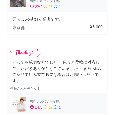
男性
/
40代
/
東京都
sentiment_satisfied
sentiment_neutral
sentiment_dissatisfied
2249
26
1
元IKEA公式組立業者です。
¥5,000
東京都
とっても親切な方でした。 色々と柔軟に対応し
ていただきありがとうございました！ またIKEA
の商品で組み立て必要な場合はお願いしたいで
す。
依頼されたチケット
男性
/
30代
/
千葉県
sentiment_satisfied
sentiment_neutral
sentiment_dissatisfied
1476
27
1