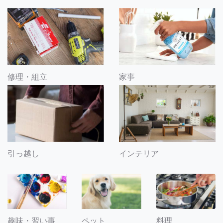
修理・組立
家事
引っ越し
インテリア
趣味・習い事
ペット
料理