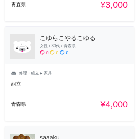
¥3,000
青森県
こゆらこやるこゆる
女性
/
30代
/
青森県
sentiment_satisfied
sentiment_neutral
sentiment_dissatisfied
0
0
0
weekend
修理・組立
▸ 家具
組立
¥4,000
青森県
saaaku