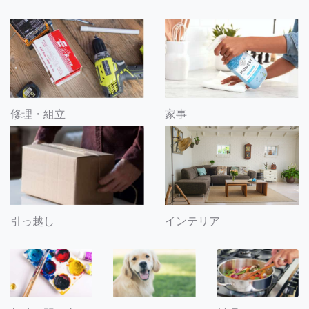
修理・組立
家事
引っ越し
インテリア