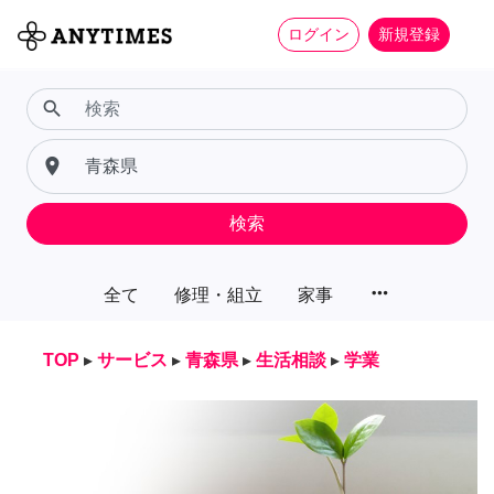
ログイン
新規登録
search
place
検索
more_horiz
全て
修理・組立
家事
TOP
▸
サービス
▸
青森県
▸
生活相談
▸
学業