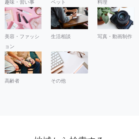
趣味・習い事
ペット
料理
美容・ファッシ
生活相談
写真・動画制作
ョン
その他
高齢者