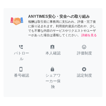
ANYTIMES安心・安全への取り組み
報酬は取引前に事務局に支払われ、評価・完了後
に振り込まれます。利用規約違反の恐れや、少し
でも不審な内容のサービスやリクエストやユーザ
ーがあった場合は通報してください。
詳細を見る
perm_phone_msg
assignment_ind
tag_faces
パトロー
本人確認
評価制度
ル
smartphone
lock
stars
番号確認
シェアワ
認定制度
ーカー保
険