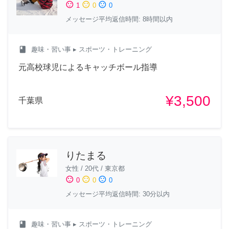
sentiment_satisfied
sentiment_neutral
sentiment_dissatisfied
1
0
0
メッセージ平均返信時間: 8時間以内
class
趣味・習い事
▸ スポーツ・トレーニング
元高校球児によるキャッチボール指導
¥3,500
千葉県
りたまる
女性
/
20代
/
東京都
sentiment_satisfied
sentiment_neutral
sentiment_dissatisfied
0
0
0
メッセージ平均返信時間: 30分以内
class
趣味・習い事
▸ スポーツ・トレーニング