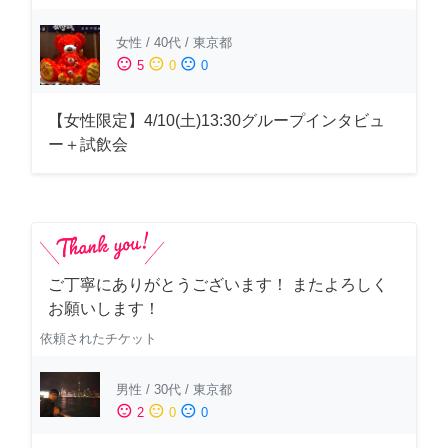
女性
/
40代
/
東京都
sentiment_satisfied
sentiment_neutral
sentiment_dissatisfied
5
0
0
【女性限定】4/10(土)13:30グループインタビュ
ー＋試飲会
ご丁寧にありがとうございます！ またよろしく
お願いします！
依頼されたチケット
男性
/
30代
/
東京都
sentiment_satisfied
sentiment_neutral
sentiment_dissatisfied
2
0
0