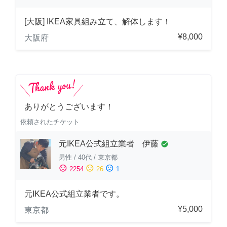
[大阪] IKEA家具組み立て、解体します！
¥8,000
大阪府
ありがとうございます！
依頼されたチケット
元IKEA公式組立業者 伊藤
check_circle
男性
/
40代
/
東京都
sentiment_satisfied
sentiment_neutral
sentiment_dissatisfied
2254
26
1
元IKEA公式組立業者です。
¥5,000
東京都