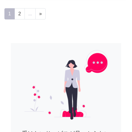
1
2
...
»