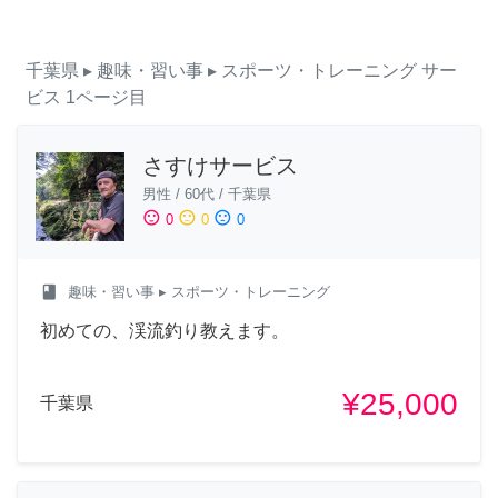
千葉県
▸ 趣味・習い事
▸ スポーツ・トレーニング
サー
ビス
1ページ目
さすけサービス
男性
/
60代
/
千葉県
sentiment_satisfied
sentiment_neutral
sentiment_dissatisfied
0
0
0
class
趣味・習い事
▸ スポーツ・トレーニング
初めての、渓流釣り教えます。
¥25,000
千葉県