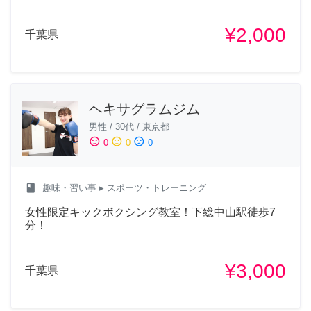
¥2,000
千葉県
ヘキサグラムジム
男性
/
30代
/
東京都
sentiment_satisfied
sentiment_neutral
sentiment_dissatisfied
0
0
0
class
趣味・習い事
▸ スポーツ・トレーニング
女性限定キックボクシング教室！下総中山駅徒歩7
分！
¥3,000
千葉県