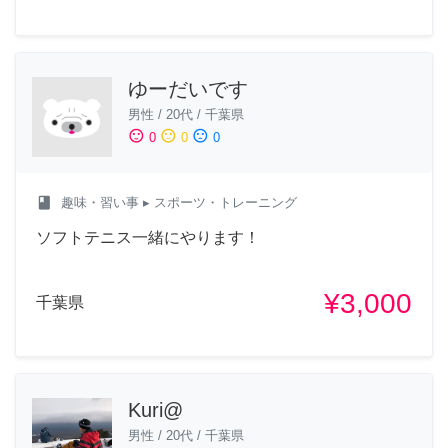
ゆーだいです
男性
/
20代
/
千葉県
sentiment_satisfied
sentiment_neutral
sentiment_dissatisfied
0
0
0
class
趣味・習い事
▸ スポーツ・トレーニング
ソフトテニス一緒にやります！
¥3,000
千葉県
Kuri@
男性
/
20代
/
千葉県