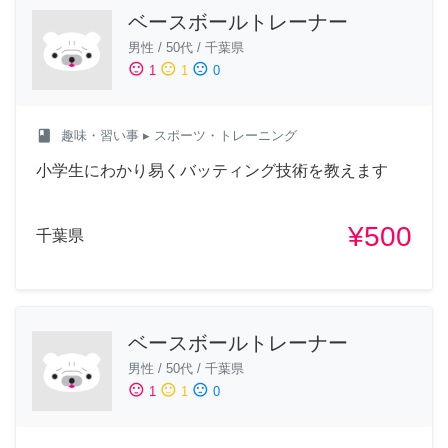
ベースボールトレーナー
男性
/
50代
/
千葉県
sentiment_satisfied
sentiment_neutral
sentiment_dissatisfied
1
1
0
class
趣味・習い事
▸ スポーツ・トレーニング
小学生にわかり易くバッティング技術を教えます
¥500
千葉県
ベースボールトレーナー
男性
/
50代
/
千葉県
sentiment_satisfied
sentiment_neutral
sentiment_dissatisfied
1
1
0