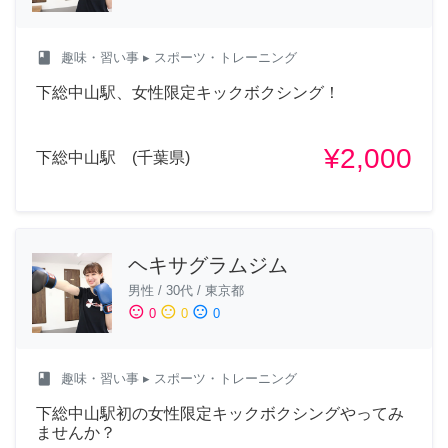
class
趣味・習い事
▸ スポーツ・トレーニング
下総中山駅、女性限定キックボクシング！
¥2,000
下総中山駅 (千葉県)
ヘキサグラムジム
男性
/
30代
/
東京都
sentiment_satisfied
sentiment_neutral
sentiment_dissatisfied
0
0
0
class
趣味・習い事
▸ スポーツ・トレーニング
下総中山駅初の女性限定キックボクシングやってみ
ませんか？