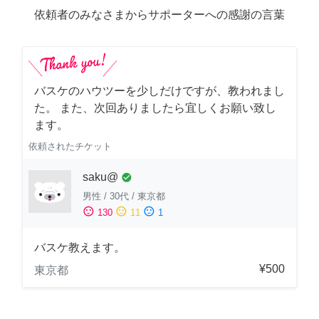
依頼者のみなさまからサポーターへの感謝の言葉
バスケのハウツーを少しだけですが、教われまし
た。 また、次回ありましたら宜しくお願い致し
ます。
依頼されたチケット
saku@
check_circle
男性
/
30代
/
東京都
sentiment_satisfied
sentiment_neutral
sentiment_dissatisfied
130
11
1
バスケ教えます。
¥500
東京都