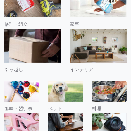
修理・組立
家事
引っ越し
インテリア
趣味・習い事
ペット
料理