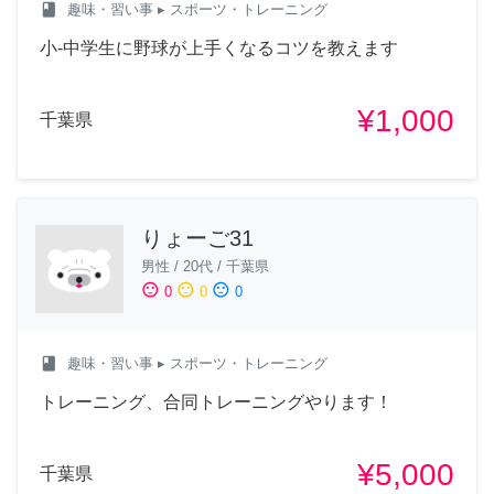
class
趣味・習い事
▸ スポーツ・トレーニング
小-中学生に野球が上手くなるコツを教えます
¥1,000
千葉県
りょーご31
男性
/
20代
/
千葉県
sentiment_satisfied
sentiment_neutral
sentiment_dissatisfied
0
0
0
class
趣味・習い事
▸ スポーツ・トレーニング
トレーニング、合同トレーニングやります！
¥5,000
千葉県