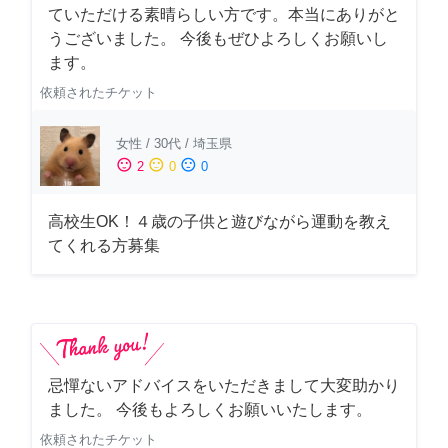
ていただける素晴らしい方です。本当にありがと
うございました。 今後もぜひよろしくお願いし
ます。
依頼されたチケット
女性
/
30代
/
埼玉県
sentiment_satisfied
sentiment_neutral
sentiment_dissatisfied
2
0
0
高校生OK！４歳の子供と遊びながら運動を教え
てくれる方募集
忌憚ないアドバイスをいただきまして大変助かり
ました。 今後もよろしくお願いいたします。
依頼されたチケット