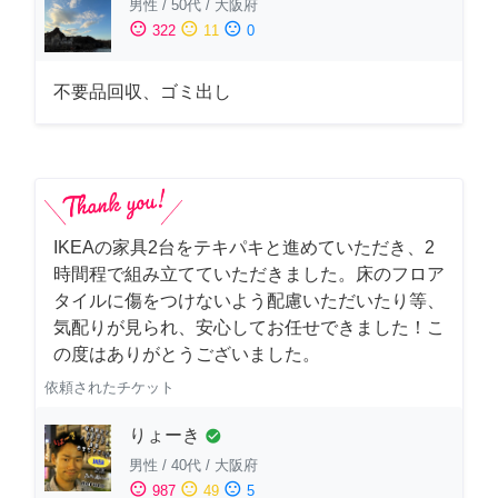
男性
/
50代
/
大阪府
sentiment_satisfied
sentiment_neutral
sentiment_dissatisfied
322
11
0
不要品回収、ゴミ出し
IKEAの家具2台をテキパキと進めていただき、2
時間程で組み立てていただきました。床のフロア
タイルに傷をつけないよう配慮いただいたり等、
気配りが見られ、安心してお任せできました！こ
の度はありがとうございました。
依頼されたチケット
りょーき
check_circle
男性
/
40代
/
大阪府
sentiment_satisfied
sentiment_neutral
sentiment_dissatisfied
987
49
5