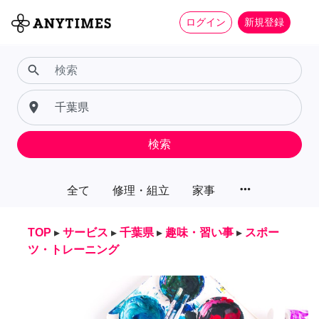
ログイン
新規登録
search
place
検索
more_horiz
全て
修理・組立
家事
TOP
▸
サービス
▸
千葉県
▸
趣味・習い事
▸
スポー
ツ・トレーニング