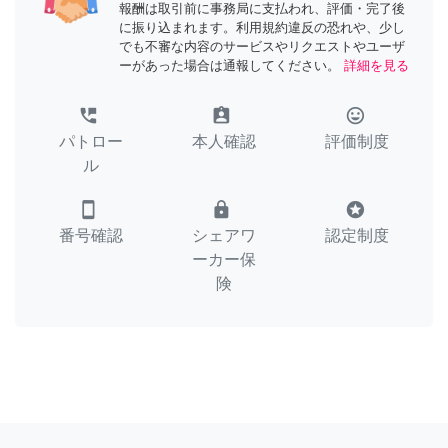
報酬は取引前に事務局に支払われ、評価・完了後
に振り込まれます。利用規約違反の恐れや、少し
でも不審な内容のサービスやリクエストやユーザ
ーがあった場合は通報してください。
詳細を見る
perm_phone_msg
assignment_ind
tag_faces
パトロー
本人確認
評価制度
ル
smartphone
lock
stars
番号確認
シェアワ
認定制度
ーカー保
険