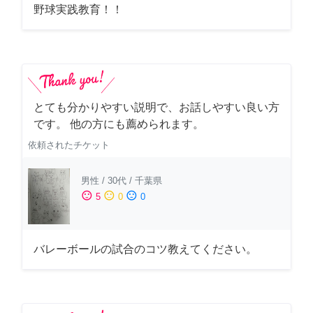
野球実践教育！！
とても分かりやすい説明で、お話しやすい良い方
です。 他の方にも薦められます。
依頼されたチケット
男性
/
30代
/
千葉県
sentiment_satisfied
sentiment_neutral
sentiment_dissatisfied
5
0
0
バレーボールの試合のコツ教えてください。