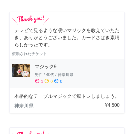
テレビで見るような凄いマジックを教えていただ
き、ありがとうございました。カードさばき素晴
らしかったです。
依頼されたチケット
マジック9
男性
/
40代
/
神奈川県
sentiment_satisfied
sentiment_neutral
sentiment_dissatisfied
1
0
0
本格的なテーブルマジックで脳トレしましょう。
¥4,500
神奈川県