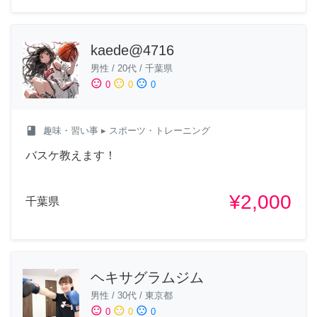
kaede@4716
男性
/
20代
/
千葉県
sentiment_satisfied
sentiment_neutral
sentiment_dissatisfied
0
0
0
class
趣味・習い事
▸ スポーツ・トレーニング
バスケ教えます！
¥2,000
千葉県
ヘキサグラムジム
男性
/
30代
/
東京都
sentiment_satisfied
sentiment_neutral
sentiment_dissatisfied
0
0
0