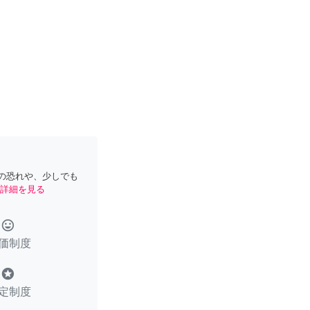
の恐れや、少しでも
詳細を見る
tag_faces
価制度
stars
定制度