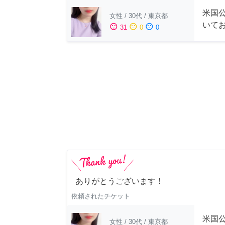
米国公
女性
/
30代
/
東京都
いて
sentiment_satisfied
sentiment_neutral
sentiment_dissatisfied
31
0
0
ありがとうございます！
依頼されたチケット
米国公
女性
/
30代
/
東京都