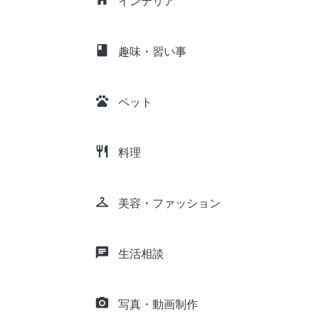
インテリア
class
趣味・習い事
pets
ペット
restaurant
料理
checkroom
美容・ファッション
chat
生活相談
camera_alt
写真・動画制作