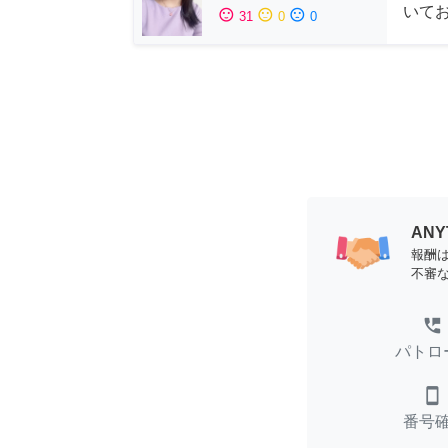
いて
sentiment_satisfied
sentiment_neutral
sentiment_dissatisfied
31
0
0
AN
報酬
不審
perm_phone_msg
パトロ
smartphone
番号