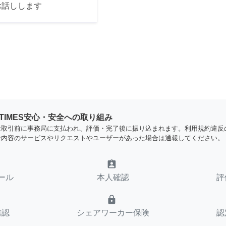
お話しします
YTIMES安心・安全への取り組み
は取引前に事務局に支払われ、評価・完了後に振り込まれます。利用規約違反
な内容のサービスやリクエストやユーザーがあった場合は通報してください。
assignment_ind
ール
本人確認
評
lock
確認
シェアワーカー保険
認