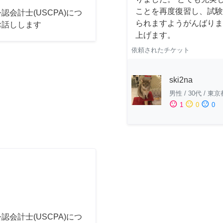
ことを再度復習し、試験
認会計士(USCPA)につ
られますようがんばりま
お話しします
上げます。
依頼されたチケット
ski2na
男性
/
30代
/
東京
sentiment_satisfied
sentiment_neutral
sentiment_dissatisfied
1
0
0
認会計士(USCPA)につ