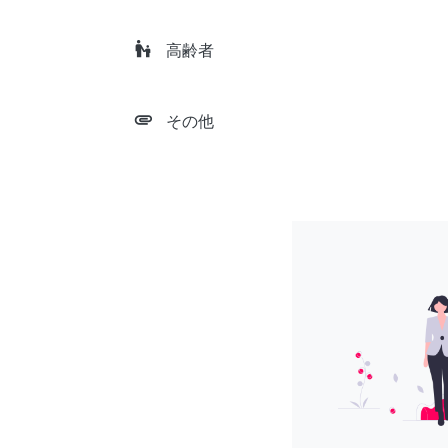
escalator_warning
高齢者
attachment
その他