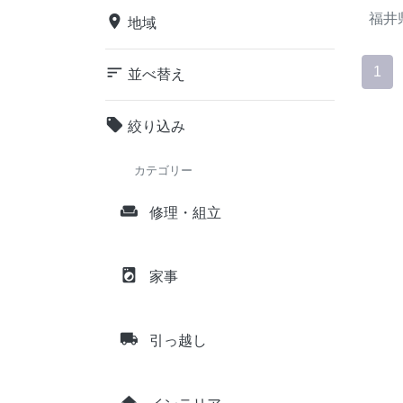
福井
place
地域
sort
1
並べ替え
local_offer
絞り込み
カテゴリー
weekend
修理・組立
local_laundry_service
家事
local_shipping
引っ越し
home