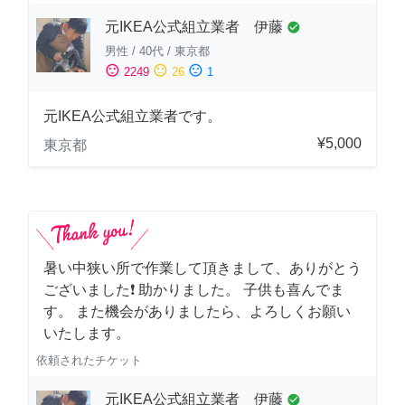
元IKEA公式組立業者 伊藤
check_circle
男性
/
40代
/
東京都
sentiment_satisfied
sentiment_neutral
sentiment_dissatisfied
2249
26
1
元IKEA公式組立業者です。
¥5,000
東京都
暑い中狭い所で作業して頂きまして、ありがとう
ございました❗️ 助かりました。 子供も喜んでま
す。 また機会がありましたら、よろしくお願い
いたします。
依頼されたチケット
元IKEA公式組立業者 伊藤
check_circle