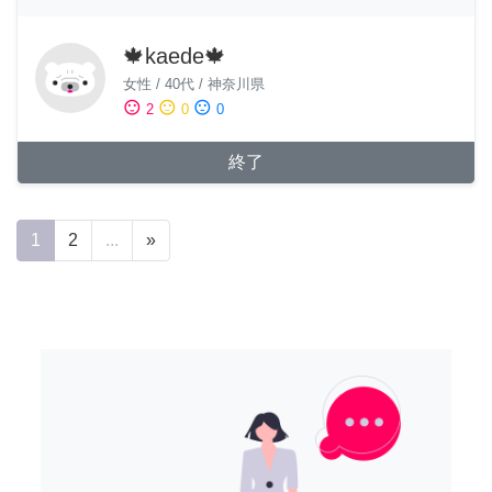
🍁kaede🍁
女性
/
40代
/
神奈川県
sentiment_satisfied
sentiment_neutral
sentiment_dissatisfied
2
0
0
終了
1
2
...
»