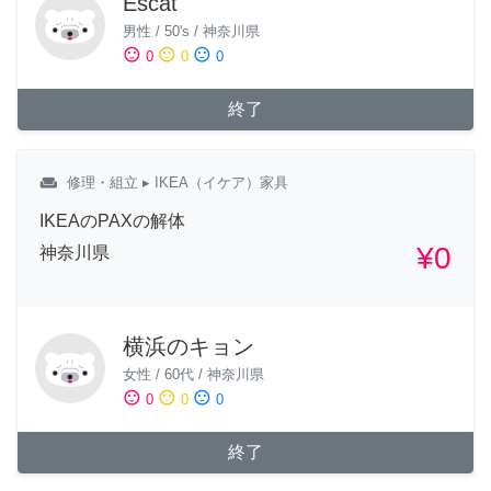
Escat
男性
/
50's
/
神奈川県
sentiment_satisfied
sentiment_neutral
sentiment_dissatisfied
0
0
0
終了
weekend
修理・組立
▸ IKEA（イケア）家具
IKEAのPAXの解体
¥0
神奈川県
横浜のキョン
女性
/
60代
/
神奈川県
sentiment_satisfied
sentiment_neutral
sentiment_dissatisfied
0
0
0
終了