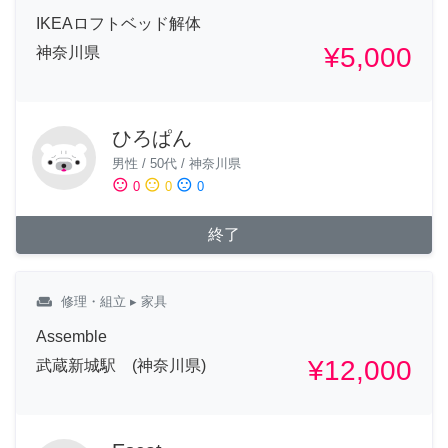
IKEAロフトベッド解体
¥5,000
神奈川県
ひろぱん
男性
/
50代
/
神奈川県
sentiment_satisfied
sentiment_neutral
sentiment_dissatisfied
0
0
0
終了
weekend
修理・組立
▸ 家具
Assemble
¥12,000
武蔵新城駅 (神奈川県)