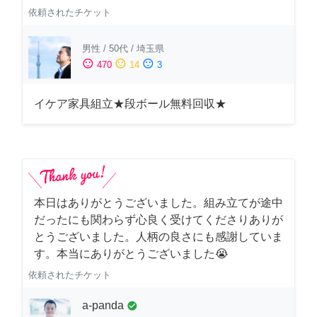
依頼されたチケット
男性
/
50代
/
埼玉県
sentiment_satisfied
sentiment_neutral
sentiment_dissatisfied
470
14
3
イケア家具組立★段ボール無料回収★
本日はありがとうございました。組み立てが途中
だったにも関わらず心良く受けてくださりありが
とうございました。人柄の良さにも感謝していま
す。本当にありがとうございました😭
依頼されたチケット
a-panda
check_circle