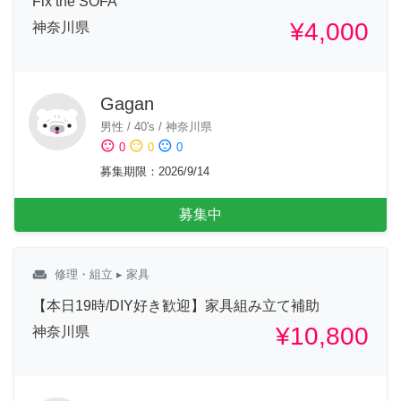
Fix the SOFA
¥4,000
神奈川県
Gagan
男性
/
40's
/
神奈川県
sentiment_satisfied
sentiment_neutral
sentiment_dissatisfied
0
0
0
募集期限
：
2026/9/14
募集中
weekend
修理・組立
▸ 家具
【本日19時/DIY好き歓迎】家具組み立て補助
¥10,800
神奈川県