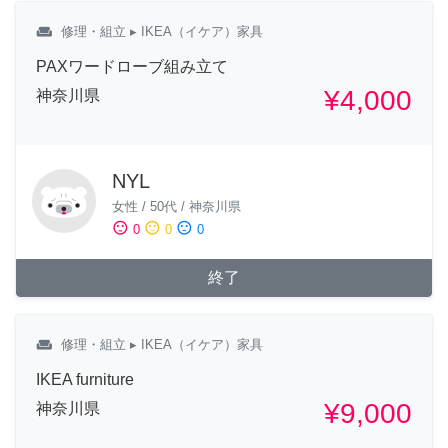
weekend
修理・組立
▸ IKEA（イケア）家具
PAXワードローブ組み立て
¥4,000
神奈川県
NYL
女性
/
50代
/
神奈川県
sentiment_satisfied
sentiment_neutral
sentiment_dissatisfied
0
0
0
終了
weekend
修理・組立
▸ IKEA（イケア）家具
IKEA furniture
¥9,000
神奈川県