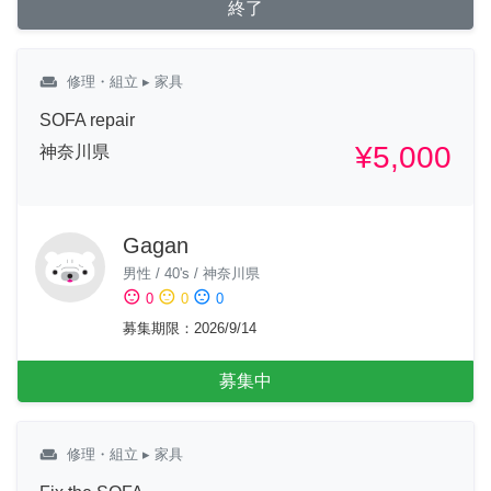
終了
weekend
修理・組立
▸ 家具
SOFA repair
¥5,000
神奈川県
Gagan
男性
/
40's
/
神奈川県
sentiment_satisfied
sentiment_neutral
sentiment_dissatisfied
0
0
0
募集期限
：
2026/9/14
募集中
weekend
修理・組立
▸ 家具