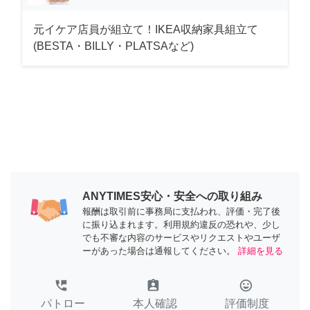
元イケア店員が組立て！IKEA収納家具組立て
(BESTA・BILLY・PLATSAなど)
ANYTIMES安心・安全への取り組み
報酬は取引前に事務局に支払われ、評価・完了後
に振り込まれます。利用規約違反の恐れや、少し
でも不審な内容のサービスやリクエストやユーザ
ーがあった場合は通報してください。
詳細を見る
perm_phone_msg
assignment_ind
tag_faces
パトロー
本人確認
評価制度