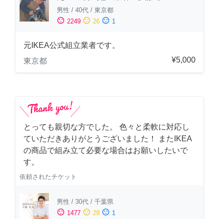
男性
/
40代
/
東京都
sentiment_satisfied
sentiment_neutral
sentiment_dissatisfied
2249
26
1
元IKEA公式組立業者です。
¥5,000
東京都
とっても親切な方でした。 色々と柔軟に対応し
ていただきありがとうございました！ またIKEA
の商品で組み立て必要な場合はお願いしたいで
す。
依頼されたチケット
男性
/
30代
/
千葉県
sentiment_satisfied
sentiment_neutral
sentiment_dissatisfied
1477
28
1