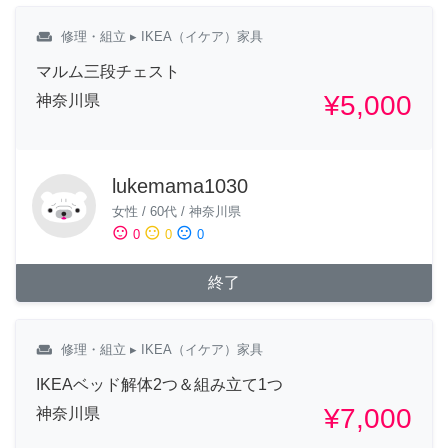
weekend
修理・組立
▸ IKEA（イケア）家具
マルム三段チェスト
¥5,000
神奈川県
lukemama1030
女性
/
60代
/
神奈川県
sentiment_satisfied
sentiment_neutral
sentiment_dissatisfied
0
0
0
終了
weekend
修理・組立
▸ IKEA（イケア）家具
IKEAベッド解体2つ＆組み立て1つ
¥7,000
神奈川県