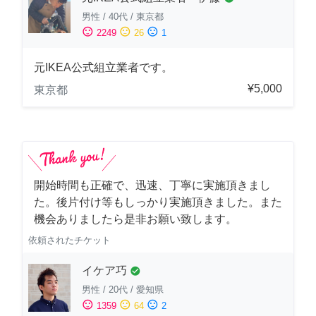
男性
/
40代
/
東京都
sentiment_satisfied
sentiment_neutral
sentiment_dissatisfied
2249
26
1
元IKEA公式組立業者です。
¥5,000
東京都
開始時間も正確で、迅速、丁寧に実施頂きまし
た。後片付け等もしっかり実施頂きました。また
機会ありましたら是非お願い致します。
依頼されたチケット
イケア巧
check_circle
男性
/
20代
/
愛知県
sentiment_satisfied
sentiment_neutral
sentiment_dissatisfied
1359
64
2