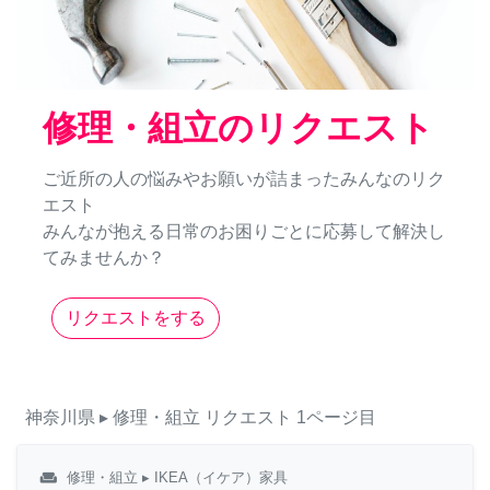
修理・組立のリクエスト
ご近所の人の悩みやお願いが詰まったみんなのリク
エスト
みんなが抱える日常のお困りごとに応募して解決し
てみませんか？
リクエストをする
神奈川県
▸ 修理・組立
リクエスト
1ページ目
weekend
修理・組立
▸ IKEA（イケア）家具