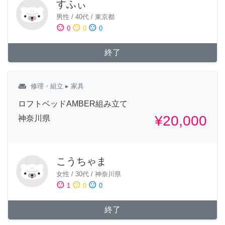
すふぃ
男性
/
40代
/
東京都
sentiment_satisfied
sentiment_neutral
sentiment_dissatisfied
0
0
0
終了
weekend
修理・組立
▸ 家具
ロフトベッドAMBER組み立て
¥20,000
神奈川県
こうちゃま
女性
/
30代
/
神奈川県
sentiment_satisfied
sentiment_neutral
sentiment_dissatisfied
1
0
0
終了