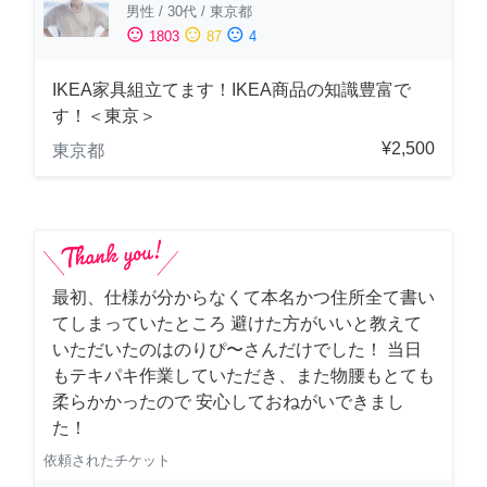
男性
/
30代
/
東京都
sentiment_satisfied
sentiment_neutral
sentiment_dissatisfied
1803
87
4
IKEA家具組立てます！IKEA商品の知識豊富で
す！＜東京＞
¥2,500
東京都
最初、仕様が分からなくて本名かつ住所全て書い
てしまっていたところ 避けた方がいいと教えて
いただいたのはのりぴ〜さんだけでした！ 当日
もテキパキ作業していただき、また物腰もとても
柔らかかったので 安心しておねがいできまし
た！
依頼されたチケット