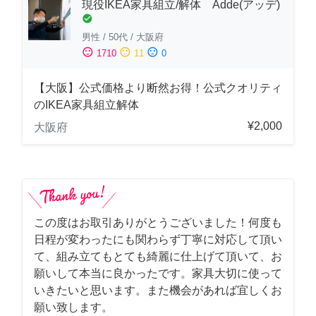
現役IKEA家具組立/解体 Adde(アッデ)
check_circle
男性
/
50代
/
大阪府
sentiment_satisfied
sentiment_neutral
sentiment_dissatisfied
1710
11
0
【大阪】公式価格より断然お得！公式クオリティ
のIKEA家具組立解体
¥2,000
大阪府
この度はお取引ありがとうございました！何度も
日程が変わったにも関わらず丁寧に対応して頂い
て、組み立てもとても綺麗に仕上げて頂いて、お
願いして本当に良かったです。家具大切に使って
いきたいと思います。また機会があれば宜しくお
願い致します。