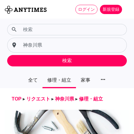
ログイン
新規登録
search
place
検索
more_horiz
全て
修理・組立
家事
TOP
▸
リクエスト
▸
神奈川県
▸
修理・組立