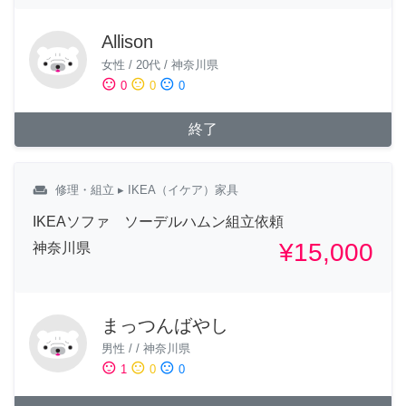
Allison
女性
/
20代
/
神奈川県
sentiment_satisfied
sentiment_neutral
sentiment_dissatisfied
0
0
0
終了
weekend
修理・組立
▸ IKEA（イケア）家具
IKEAソファ ソーデルハムン組立依頼
¥15,000
神奈川県
まっつんばやし
男性
/
/
神奈川県
sentiment_satisfied
sentiment_neutral
sentiment_dissatisfied
1
0
0