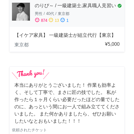
のりぴ～ / 一級建築士,家具職人見習い
check_circle
男性
/
40代
/
東京都
sentiment_satisfied
sentiment_neutral
sentiment_dissatisfied
874
13
1
【イケア家具】 一級建築士が組立代行【東京】
¥5,000
東京都
本当にありがとうございました！ 作業も効率よ
く、そして丁寧で、まさに匠の技でした。 私が
作ったら１ヶ月くらい必要だったほどの量でした
のに、あっという間にお一人で組み立ててくださ
いました。 また何かありましたら、ぜひお願い
したいなとおもいました！！！
依頼されたチケット