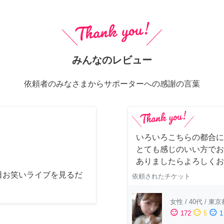
みんなのレビュー
依頼者のみなさまからサポーターへの感謝の言葉
いろいろこちらの都合に
とても感じのいい方でお
ありましたらよろしくお
日お笑いライブを見るだ
依頼されたチケット
女性
/
40代
/
東京
sentiment_satisfied
sentiment_neutral
sentiment_dissatisfied
172
5
1