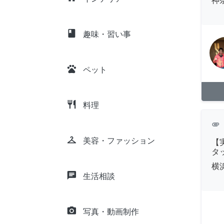
神
class
趣味・習い事
pets
ペット
restaurant
料理
attachment
checkroom
美容・ファッション
【
タ
横
chat
生活相談
camera_alt
写真・動画制作