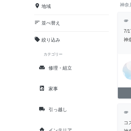
神奈
place
地域
attachment
sort
並べ替え
7
local_offer
神
絞り込み
カテゴリー
weekend
修理・組立
local_laundry_service
家事
local_shipping
引っ越し
attachment
コ
home
インテリア