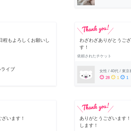
日程もよろしくお願いし
わざわざありがとうござ
す！
依頼されたチケット
いライブ
女性
/
40代
/
東京
sentiment_satisfied
sentiment_neutral
sentiment_dissatisfied
28
1
1
ございます！
ありがとうございます！
します！