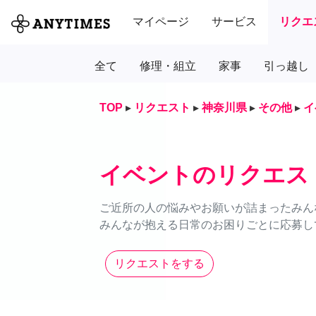
マイページ
サービス
リクエ
全て
修理・組立
家事
引っ越し
TOP
▸
リクエスト
▸
神奈川県
▸
その他
▸
イ
イベントのリクエス
ご近所の人の悩みやお願いが詰まったみん
みんなが抱える日常のお困りごとに応募し
リクエストをする