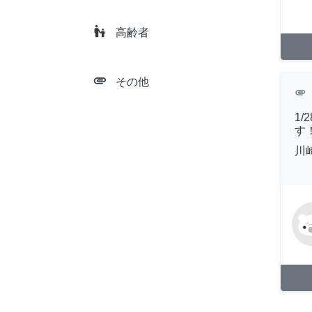
escalator_warning
高齢者
attachment
その他
attachment
1
す
川