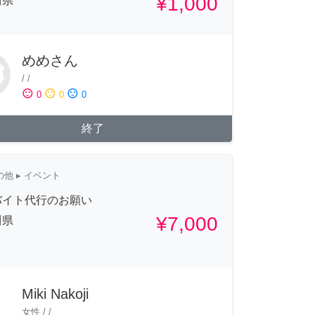
¥1,000
川県
めめさん
/
/
sentiment_satisfied
sentiment_neutral
sentiment_dissatisfied
0
0
0
終了
の他
▸ イベント
バイト代行のお願い
¥7,000
川県
Miki Nakoji
女性
/
/