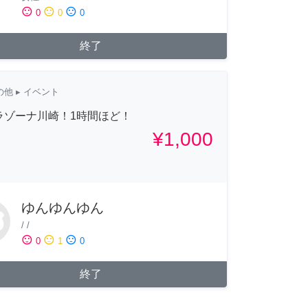
sentiment_satisfied
sentiment_neutral
sentiment_dissatisfied
0
0
0
終了
の他
▸ イベント
8 ラゾーナ川崎！1時間ほど！
¥1,000
ゆんゆんゆん
/
/
sentiment_satisfied
sentiment_neutral
sentiment_dissatisfied
0
1
0
終了