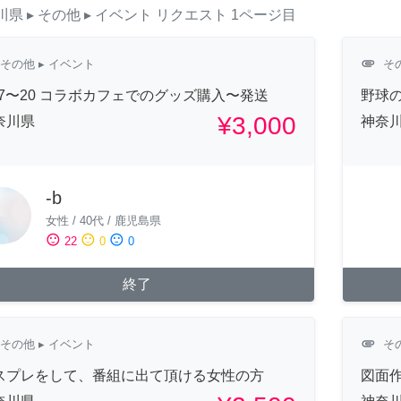
川県
▸ その他
▸ イベント
リクエスト
1ページ目
attachment
その他
▸ イベント
そ
/17〜20 コラボカフェでのグッズ購入〜発送
野球
¥3,000
奈川県
神奈
-b
女性
/
40代
/
鹿児島県
sentiment_satisfied
sentiment_neutral
sentiment_dissatisfied
22
0
0
終了
attachment
その他
▸ イベント
そ
スプレをして、番組に出て頂ける女性の方
図面