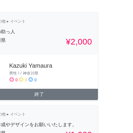
の他
▸ イベント
の助っ人
¥2,000
川県
Kazuki Yamaura
男性
/
/
神奈川県
sentiment_satisfied
sentiment_neutral
sentiment_dissatisfied
0
0
0
終了
の他
▸ イベント
作成やデザインをお願いいたします。