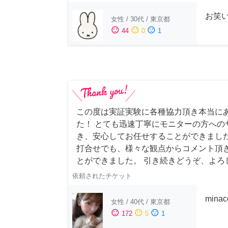
お笑
女性
/
30代
/
東京都
sentiment_satisfied
sentiment_neutral
sentiment_dissatisfied
44
0
1
この度は実証実験に各種協力頂き本当に
た！ とても迅速丁寧にモニターの方への
き、安心してお任せすることができました
打合せでも、様々な観点からコメント頂
とができました。 引き続きどうぞ、よろ
依頼されたチケット
min
女性
/
40代
/
東京都
sentiment_satisfied
sentiment_neutral
sentiment_dissatisfied
172
5
1