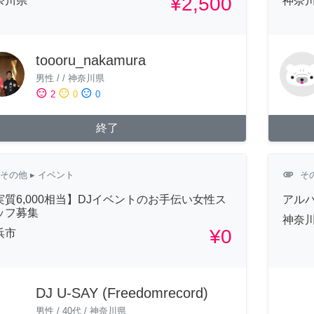
¥2,500
奈川県
神奈
toooru_nakamura
男性
/
/
神奈川県
sentiment_satisfied
sentiment_neutral
sentiment_dissatisfied
2
0
0
終了
attachment
その他
▸ イベント
そ
実質6,000相当】DJイベントのお手伝い女性ス
アル
ッフ募集
神奈
¥0
浜市
DJ U-SAY (Freedomrecord)
男性
/
40代
/
神奈川県