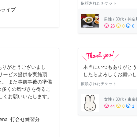
依頼されたチケット
いライブ
男性
/
30代
/
神奈
sentiment_satisfied
sentiment_neutral
sentiment_dissatisfied
23
0
0
ありがとうございまし
本当にいつもありがとう
サービス提供を実施頂
したらよろしくお願いし
。 また事前事後の準備
依頼されたチケット
き多くの気づきを得るこ
しくお願いいたします。
女性
/
30代
/
東京
sentiment_satisfied
sentiment_neutral
sentiment_dissatisfied
44
0
1
acena_打合せ練習分