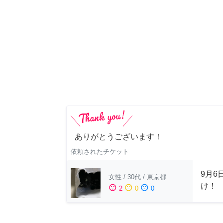
ありがとうございます！
依頼されたチケット
9月6
女性
/
30代
/
東京都
け！
sentiment_satisfied
sentiment_neutral
sentiment_dissatisfied
2
0
0