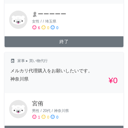
まーーーーー
女性
/
/
埼玉県
sentiment_satisfied
sentiment_neutral
sentiment_dissatisfied
6
0
0
終了
local_laundry_service
家事
▸ 買い物代行
メルカリ代理購入をお願いしたいです。
¥0
神奈川県
宮侑
男性
/
20代
/
神奈川県
sentiment_satisfied
sentiment_neutral
sentiment_dissatisfied
1
0
0