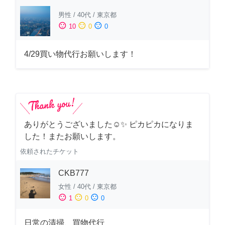
男性
/
40代
/
東京都
sentiment_satisfied
sentiment_neutral
sentiment_dissatisfied
10
0
0
4/29買い物代行お願いします！
ありがとうございました☺️✨ ピカピカになりま
した！またお願いします。
依頼されたチケット
CKB777
女性
/
40代
/
東京都
sentiment_satisfied
sentiment_neutral
sentiment_dissatisfied
1
0
0
日常の清掃、買物代行