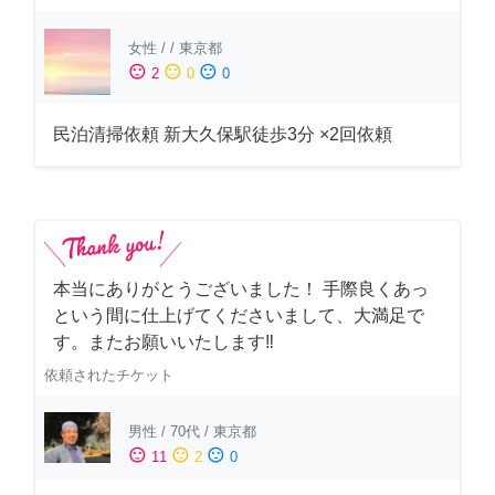
女性
/
/
東京都
sentiment_satisfied
sentiment_neutral
sentiment_dissatisfied
2
0
0
民泊清掃依頼 新大久保駅徒歩3分 ×2回依頼
本当にありがとうございました！ 手際良くあっ
という間に仕上げてくださいまして、大満足で
す。またお願いいたします‼️
依頼されたチケット
男性
/
70代
/
東京都
sentiment_satisfied
sentiment_neutral
sentiment_dissatisfied
11
2
0