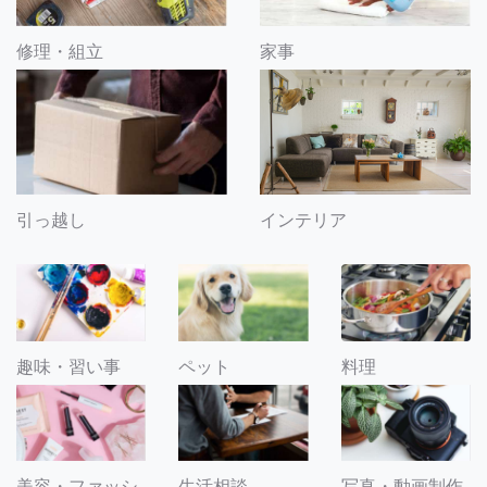
修理・組立
家事
引っ越し
インテリア
趣味・習い事
ペット
料理
美容・ファッシ
生活相談
写真・動画制作