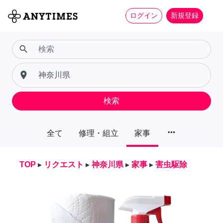
ログイン
新規登録
search
place
検索
more_horiz
全て
修理・組立
家事
TOP
▸
リクエスト
▸
神奈川県
▸
家事
▸
害虫駆除