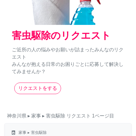
害虫駆除のリクエスト
ご近所の人の悩みやお願いが詰まったみんなのリク
エスト
みんなが抱える日常のお困りごとに応募して解決し
てみませんか？
リクエストをする
神奈川県
▸ 家事
▸ 害虫駆除
リクエスト
1ページ目
local_laundry_service
家事
▸ 害虫駆除