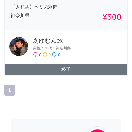
【大和駅】セミの駆除
¥500
神奈川県
あゆむんex
男性
/
30代
/
神奈川県
sentiment_satisfied
sentiment_neutral
sentiment_dissatisfied
0
0
0
終了
1