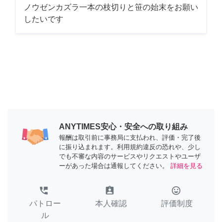
ノウゼンカズラ一本の枝切りと笹の始末をお願い
したいです
ANYTIMES安心・安全への取り組み
報酬は取引前に事務局に支払われ、評価・完了後
に振り込まれます。利用規約違反の恐れや、少し
でも不審な内容のサービスやリクエストやユーザ
ーがあった場合は通報してください。
詳細を見る
perm_phone_msg
assignment_ind
tag_faces
パトロー
本人確認
評価制度
ル