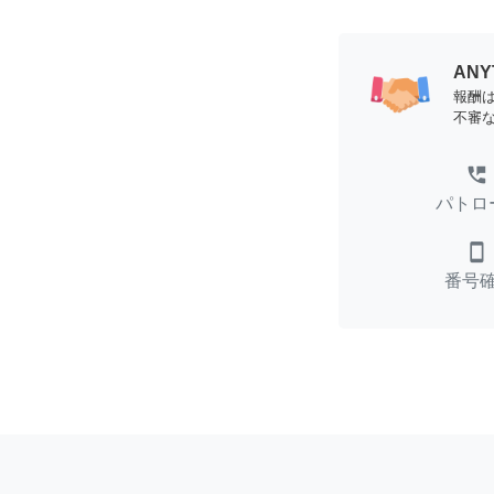
AN
報酬
不審
perm_phone_msg
パトロ
smartphone
番号