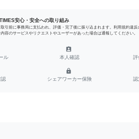
YTIMES安心・安全への取り組み
は取引前に事務局に支払われ、評価・完了後に振り込まれます。利用規約違反
な内容のサービスやリクエストやユーザーがあった場合は通報してください。
assignment_ind
ール
本人確認
評
lock
確認
シェアワーカー保険
認