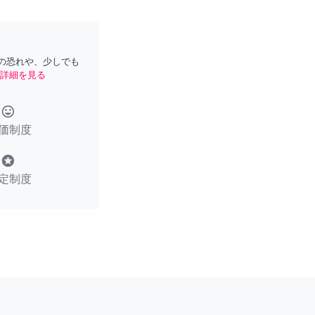
の恐れや、少しでも
詳細を見る
tag_faces
価制度
stars
定制度