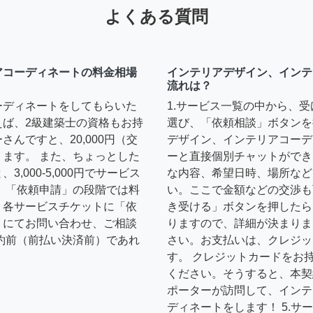
よくある質問
アコーディネートの料金相場
インテリアデザイン、インテ
流れは？
ーディネートをしてもらいた
1.サービス一覧の中から、
えば、2級建築士の資格もお持
選び、「依頼相談」ボタンを
んですと、20,000円（交
デザイン、インテリアコーデ
ます。 また、ちょっとした
ーと直接個別チャットができ
,000-5,000円でサービス
な内容、希望日時、場所など
 「依頼申請」の段階では料
い。ここで金額などの交渉も
、各サービスチケットに「依
き受ける」ボタンを押したら
トにてお問い合わせ、ご相談
りますので、詳細が決まりま
約前（前払い決済前）であれ
さい。お支払いは、クレジッ
す。 クレジットカードをお
ください。そうすると、本契
ポーターが訪問して、インテ
ディネートをします！ 5.