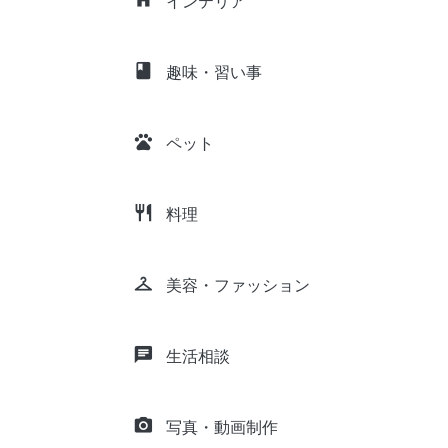
インテリア
class
趣味・習い事
pets
ペット
restaurant
料理
checkroom
美容・ファッション
chat
生活相談
camera_alt
写真・動画制作