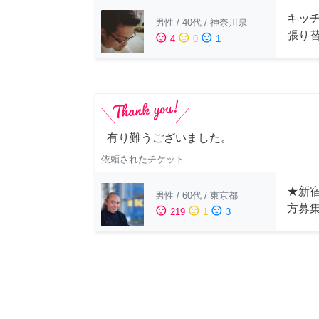
キッ
男性
/
40代
/
神奈川県
張り
sentiment_satisfied
sentiment_neutral
sentiment_dissatisfied
4
0
1
有り難うございました。
依頼されたチケット
★新宿
男性
/
60代
/
東京都
方募
sentiment_satisfied
sentiment_neutral
sentiment_dissatisfied
219
1
3