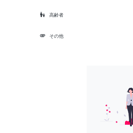
escalator_warning
高齢者
attachment
その他