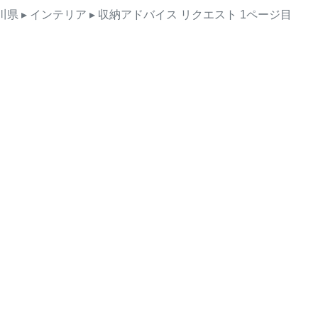
川県
▸ インテリア
▸ 収納アドバイス
リクエスト
1ページ目