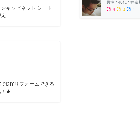
男性
/
40代
/
神奈
チンキャビネット シート
sentiment_satisfied
sentiment_neutral
sentiment_dissatisfied
4
0
1
替え
でDIYリフォームできる
集！★