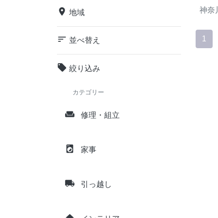
神奈
place
地域
sort
1
並べ替え
local_offer
絞り込み
カテゴリー
weekend
修理・組立
local_laundry_service
家事
local_shipping
引っ越し
home