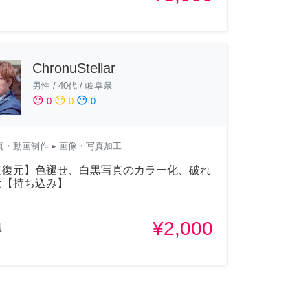
ChronuStellar
男性
/
40代
/
岐阜県
sentiment_satisfied
sentiment_neutral
sentiment_dissatisfied
0
0
0
真・動画制作
▸ 画像・写真加工
真復元】色褪せ、白黒写真のカラー化、破れ
元【持ち込み】
¥2,000
県