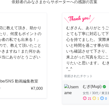
依頼者のみなさまからサポーターへの感謝の言葉
切に教えて頂き、助かり
むぎさん、ありがとうご
たり、何度もポイントの
とても丁寧に対応して下
初心者の私でも出来る！」
心を持てました。 実際
ので、教えて頂いたこと
いと時間を過ごす事が出
いきますね！また何かあ
いち確認させて下さり、
本当にありがとうござい
来上がった写真を元にこ
りたいと思います。 む
^_^
依頼されたチケット
ube/SNS 動画編集教室
むぎ(Mugi)
check_circle
¥7,000
府
女性
/
30代
/
東京
sentiment_satisfied
sentiment_neutral
sentiment_dissatisfied
21
1
0