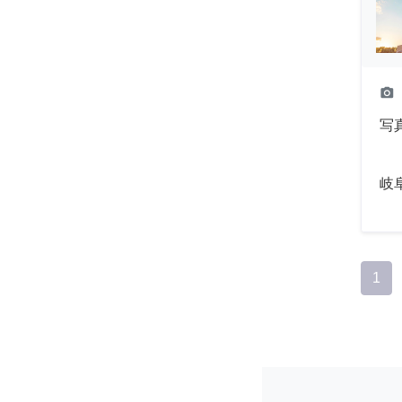
camera_alt
写
岐
1