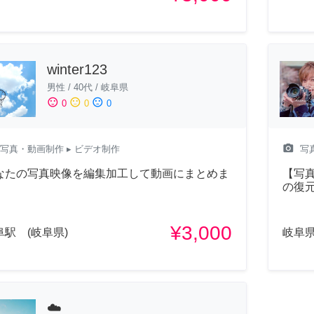
winter123
男性
/
40代
/
岐阜県
sentiment_satisfied
sentiment_neutral
sentiment_dissatisfied
0
0
0
camera_alt
写真・動画制作
▸ ビデオ制作
写
なたの写真映像を編集加工して動画にまとめま
【写
の復
¥3,000
阜駅 (岐阜県)
岐阜
☁️