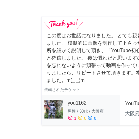
この度はお世話になりました。 とても親
ました。 模擬的に画像を制作して下さっ
所を細かく説明して頂き、「YouTube
と確信しました。 後は慣れだと思います
を忘れないように頑張って動画を作って
りましたら、リピートさせて頂きます。
ました。m(_ _)m
依頼されたチケット
you1162
YouT
男性
/
30代
/
大阪府
大阪
sentiment_satisfied
sentiment_neutral
sentiment_dissatisfied
1
0
0