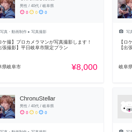
男性
/
40代
/
岐阜県
sentiment_satisfied
sentiment_neutral
sentiment_dissatisfied
0
0
0
camera_alt
写真・動画制作
▸ 写真撮影
写
ロケ撮】プロカメラマンが写真撮影します！
【ロ
出張撮影】平日岐阜市限定プラン
【出
¥8,000
阜県岐阜市
岐阜
ChronuStellar
男性
/
40代
/
岐阜県
sentiment_satisfied
sentiment_neutral
sentiment_dissatisfied
0
0
0
camera_alt
写真・動画制作
▸ 写真撮影
写