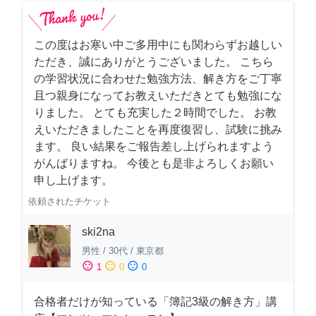
この度はお寒い中ご多用中にも関わらずお越しい
ただき、誠にありがとうございました。 こちら
の学習状況に合わせた勉強方法、解き方をご丁寧
且つ親身になってお教えいただきとても勉強にな
りました。 とても充実した２時間でした。 お教
えいただきましたことを再度復習し、試験に挑み
ます。 良い結果をご報告差し上げられますよう
がんばりますね。 今後とも是非よろしくお願い
申し上げます。
依頼されたチケット
ski2na
男性
/
30代
/
東京都
sentiment_satisfied
sentiment_neutral
sentiment_dissatisfied
1
0
0
合格者だけが知っている「簿記3級の解き方」講