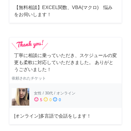
【無料相談】EXCEL関数、VBA(マクロ) 悩み
をお伺いします！
丁寧に相談に乗っていただき、スケジュールの変
更も柔軟に対応していただきました。 ありがと
うございました！
依頼されたチケット
女性
/
30代
/
オンライン
sentiment_satisfied
sentiment_neutral
sentiment_dissatisfied
5
0
0
[オンライン]多言語で会話をします！