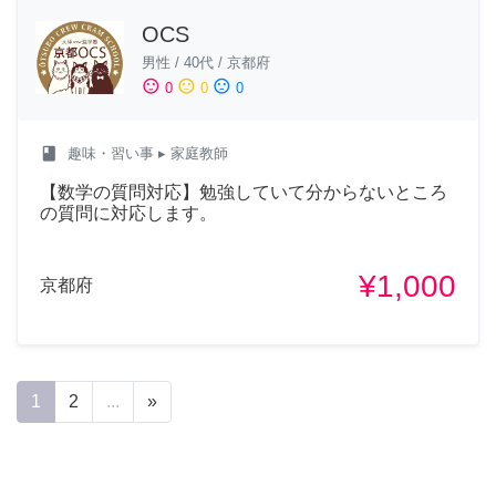
OCS
男性
/
40代
/
京都府
sentiment_satisfied
sentiment_neutral
sentiment_dissatisfied
0
0
0
class
趣味・習い事
▸ 家庭教師
【数学の質問対応】勉強していて分からないところ
の質問に対応します。
¥1,000
京都府
1
2
...
»