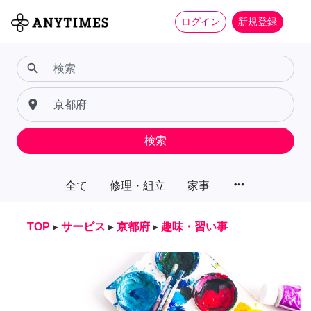
ログイン
新規登録
search
place
検索
more_horiz
全て
修理・組立
家事
TOP
▸
サービス
▸
京都府
▸
趣味・習い事