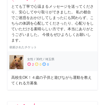
とても丁寧で心温まるメッセージを送ってくださ
り、安心してやり取りができました。 私の都合
でご迷惑をおかけしてしまったにも関わらず、こ
ちらの体調を心配してくださったり、心配りをし
ていただける素晴らしい方です。本当にありがと
うございました。 今後もぜひよろしくお願いし
ます。
依頼されたチケット
女性
/
30代
/
埼玉県
sentiment_satisfied
sentiment_neutral
sentiment_dissatisfied
2
0
0
高校生OK！４歳の子供と遊びながら運動を教え
てくれる方募集