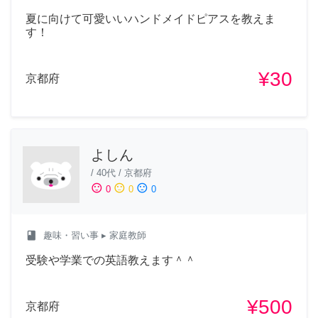
夏に向けて可愛いいハンドメイドピアスを教えま
す！
¥30
京都府
よしん
/
40代
/
京都府
sentiment_satisfied
sentiment_neutral
sentiment_dissatisfied
0
0
0
class
趣味・習い事
▸ 家庭教師
受験や学業での英語教えます＾＾
¥500
京都府