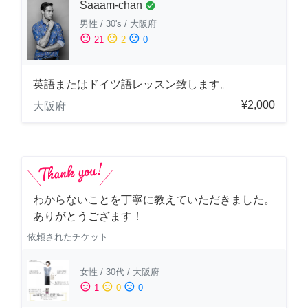
Saaam-chan
check_circle
男性
/
30's
/
大阪府
sentiment_satisfied
sentiment_neutral
sentiment_dissatisfied
21
2
0
英語またはドイツ語レッスン致します。
¥2,000
大阪府
わからないことを丁寧に教えていただきました。
ありがとうござます！
依頼されたチケット
女性
/
30代
/
大阪府
sentiment_satisfied
sentiment_neutral
sentiment_dissatisfied
1
0
0