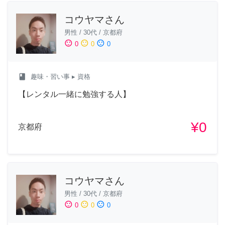
コウヤマさん
男性
/
30代
/
京都府
sentiment_satisfied
sentiment_neutral
sentiment_dissatisfied
0
0
0
class
趣味・習い事
▸ 資格
【レンタル一緒に勉強する人】
¥0
京都府
コウヤマさん
男性
/
30代
/
京都府
sentiment_satisfied
sentiment_neutral
sentiment_dissatisfied
0
0
0