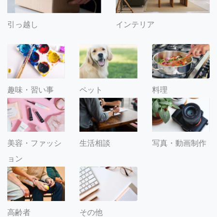
引っ越し
インテリア
趣味・習い事
ペット
料理
美容・ファッシ
生活相談
写真・動画制作
ョン
その他
高齢者