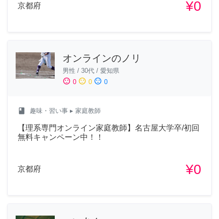
¥0
京都府
オンラインのノリ
男性
/
30代
/
愛知県
sentiment_satisfied
sentiment_neutral
sentiment_dissatisfied
0
0
0
class
趣味・習い事
▸ 家庭教師
【理系専門オンライン家庭教師】名古屋大学卒/初回
無料キャンペーン中！！
¥0
京都府