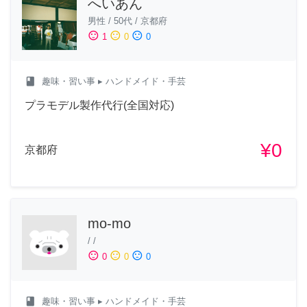
へいあん
男性
/
50代
/
京都府
sentiment_satisfied
sentiment_neutral
sentiment_dissatisfied
1
0
0
class
趣味・習い事
▸ ハンドメイド・手芸
プラモデル製作代行(全国対応)
¥0
京都府
mo-mo
/
/
sentiment_satisfied
sentiment_neutral
sentiment_dissatisfied
0
0
0
class
趣味・習い事
▸ ハンドメイド・手芸