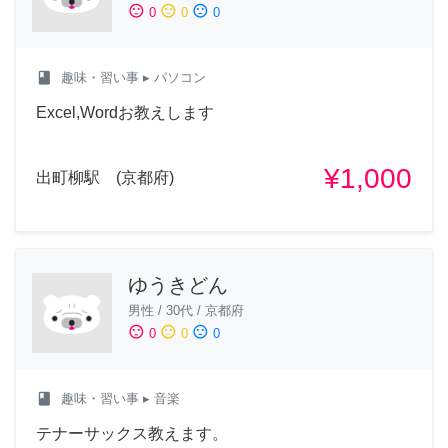
sentiment_satisfied
sentiment_neutral
sentiment_dissatisfied
0
0
0
class
趣味・習い事
▸ パソコン
Excel,Wordお教えします
¥1,000
出町柳駅 (京都府)
ゆうきどん
男性
/
30代
/
京都府
sentiment_satisfied
sentiment_neutral
sentiment_dissatisfied
0
0
0
class
趣味・習い事
▸ 音楽
テナーサックス教えます。