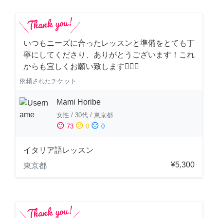
いつもニーズに合ったレッスンと準備をとても丁
寧にしてくださり、ありがとうございます！これ
からも宜しくお願い致します🙇‍♀️✨
依頼されたチケット
Mami Horibe
女性
/
30代
/
東京都
sentiment_satisfied
sentiment_neutral
sentiment_dissatisfied
73
0
0
イタリア語レッスン
¥5,300
東京都