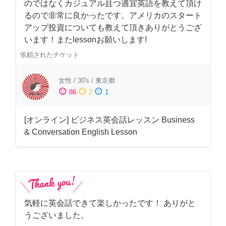
のではなくカジュアル且つ適宜英語を教えて頂け
るので非常に良かったです。アメリカのスタート
アップ投資についても教えて頂きありがとうござ
います！またlessonお願いします!
依頼されたチケット
女性
/
30's
/
東京都
sentiment_satisfied
sentiment_neutral
sentiment_dissatisfied
86
2
1
[オンライン] ビジネス英会話レッスン Business
& Conversation English Lesson
気軽に英会話できて楽しかったです！ ありがと
うございました。