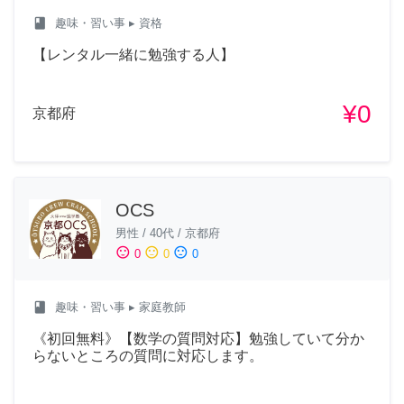
class
趣味・習い事
▸ 資格
【レンタル一緒に勉強する人】
¥0
京都府
OCS
男性
/
40代
/
京都府
sentiment_satisfied
sentiment_neutral
sentiment_dissatisfied
0
0
0
class
趣味・習い事
▸ 家庭教師
《初回無料》【数学の質問対応】勉強していて分か
らないところの質問に対応します。