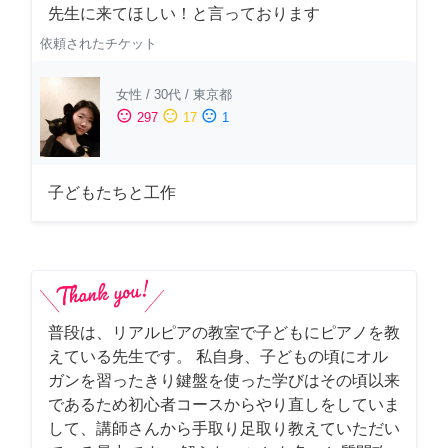
先生に来てほしい！と言っております
依頼されたチケット
女性
/
30代
/
東京都
sentiment_satisfied
sentiment_neutral
sentiment_dissatisfied
297
17
1
子どもたちと工作
普段は、リアルピアの教室で子どもにピアノを教
えている先生です。 私自身、子どもの頃にオル
ガンを習ったきり鍵盤を使った学びはその頃以来
であるため初心者コースからやり直しをしていま
して、講師さんから手取り足取り教えていただい