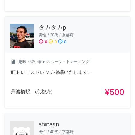
タカタカp
男性
/
30代
/
京都府
sentiment_satisfied
sentiment_neutral
sentiment_dissatisfied
0
0
0
class
趣味・習い事
▸ スポーツ・トレーニング
筋トレ、ストレッチ指導いたします。
¥500
丹波橋駅 (京都府)
shinsan
男性
/
40代
/
京都府