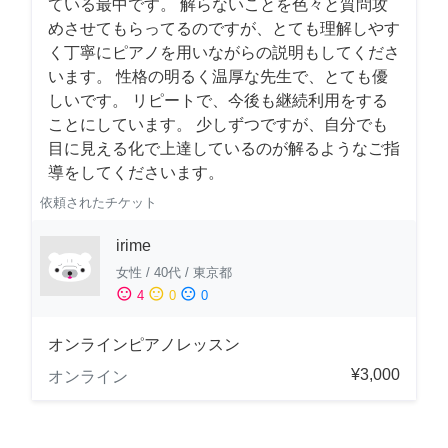
ている最中です。 解らないことを色々と質問攻
めさせてもらってるのですが、とても理解しやす
く丁寧にピアノを用いながらの説明もしてくださ
います。 性格の明るく温厚な先生で、とても優
しいです。 リピートで、今後も継続利用をする
ことにしています。 少しずつですが、自分でも
目に見える化で上達しているのが解るようなご指
導をしてくださいます。
依頼されたチケット
irime
女性
/
40代
/
東京都
sentiment_satisfied
sentiment_neutral
sentiment_dissatisfied
4
0
0
オンラインピアノレッスン
¥3,000
オンライン