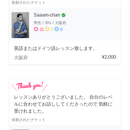
依頼されたチケット
Saaam-chan
check_circle
男性
/
30's
/
大阪府
sentiment_satisfied
sentiment_neutral
sentiment_dissatisfied
21
2
0
英語またはドイツ語レッスン致します。
¥2,000
大阪府
レッスンありがとうございました。 自分のレベ
ルに合わせてお話ししてくださったので 気軽に
受けれました。
依頼されたチケット