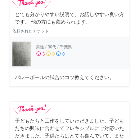
とても分かりやすい説明で、お話しやすい良い方
です。 他の方にも薦められます。
依頼されたチケット
男性
/
30代
/
千葉県
sentiment_satisfied
sentiment_neutral
sentiment_dissatisfied
5
0
0
バレーボールの試合のコツ教えてください。
子どもたちと工作をしていただきました。子ども
たちの興味に合わせてフレキシブルにご対応いた
だきました。子供たちはとても喜んでいて、また