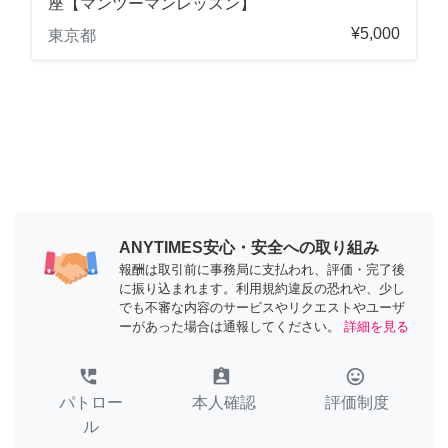
座【マンツーマンレッスン】
¥5,000
東京都
ANYTIMES安心・安全への取り組み
報酬は取引前に事務局に支払われ、評価・完了後
に振り込まれます。利用規約違反の恐れや、少し
でも不審な内容のサービスやリクエストやユーザ
ーがあった場合は通報してください。
詳細を見る
perm_phone_msg
assignment_ind
tag_faces
パトロー
本人確認
評価制度
ル