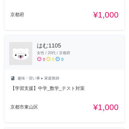
¥1,000
京都府
はむ1105
女性
/
20代
/
京都府
sentiment_satisfied
sentiment_neutral
sentiment_dissatisfied
0
0
0
class
趣味・習い事
▸ 家庭教師
【学習支援】中学_数学_テスト対策
¥1,000
京都市東山区