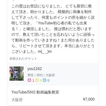
この度はお世話になりました。 とても親切に教
えて頂き、助かりました。 模擬的に画像を制作
して下さったり、何度もポイントの所を細かく説
明して頂き、「YouTube初心者の私でも出来
る！」と確信しました。 後は慣れだと思います
ので、教えて頂いたことを忘れないように頑張っ
て動画を作っていきますね！また何かありました
ら、リピートさせて頂きます。本当にありがとう
ございました。m(_ _)m
依頼されたチケット
you1162
男性
/
30代
/
大阪府
sentiment_satisfied
sentiment_neutral
sentiment_dissatisfied
1
0
0
YouTube/SNS 動画編集教室
¥7,000
大阪府