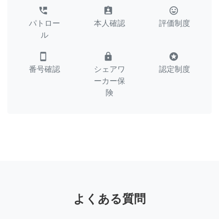
perm_phone_msg
assignment_ind
tag_faces
パトロー
本人確認
評価制度
ル
smartphone
lock
stars
番号確認
シェアワ
認定制度
ーカー保
険
よくある質問