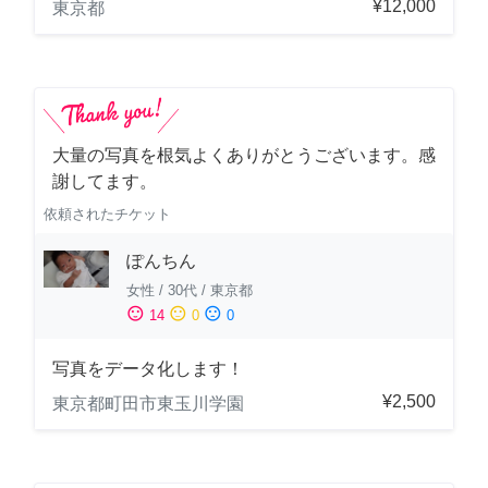
¥12,000
東京都
大量の写真を根気よくありがとうございます。感
謝してます。
依頼されたチケット
ぽんちん
女性
/
30代
/
東京都
sentiment_satisfied
sentiment_neutral
sentiment_dissatisfied
14
0
0
写真をデータ化します！
¥2,500
東京都町田市東玉川学園