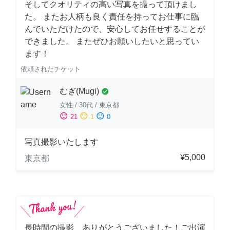
そしてクオリティの高い写真を撮って頂けまし
た。 またお人柄も良く責任を持ってお仕事に臨
んでいただけたので、安心してお任せすることが
できました。 またぜひお願いしたいと思ってい
ます！
依頼されたチケット
むぎ(Mugi)
check_circle
女性
/
30代
/
東京都
sentiment_satisfied
sentiment_neutral
sentiment_dissatisfied
21
1
0
写真撮影いたします
¥5,000
東京都
長時間の撮影、ありがとうございました！ご出演