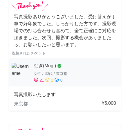
写真撮影ありがとうございました。受け答えが丁
寧で好印象でした。しっかりした方です。撮影現
場での打ち合わせも含めて、全て正確にご対応を
頂きました。次回、撮影する機会がありました
ら、お願いしたいと思います。
依頼されたチケット
むぎ(Mugi)
check_circle
女性
/
30代
/
東京都
sentiment_satisfied
sentiment_neutral
sentiment_dissatisfied
21
1
0
写真撮影いたします
¥5,000
東京都