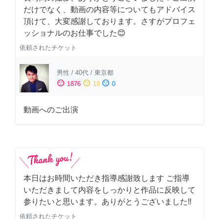
だけでなく、動画の内容等についてもアドバイス
頂けて、大変感謝しております。さすがプロフェ
ッショナルのお仕事でした😊
依頼されたチケット
男性
/
40代
/
東京都
sentiment_satisfied
sentiment_neutral
sentiment_dissatisfied
1876
13
0
動画へのご出演
本日はお時間いただき指導感謝致します ご指導
いただきまして内容をしっかりと作品に反映して
参りたいと思います。ありがとうございました‼️
依頼されたチケット