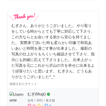
むぎさん、ありがとうございました。 やり取り
をしている時からとても丁寧に対応して下さり、
この方ならとお会いする前から安心を持てまし
た。 実際来て頂いた時も柔らかい印象で和気あ
いあいと時間を過ごす事が出来ました。 撮影の
写真の仕上がりもちくいち確認させて下さり、指
示にも的確に応えて下さりました。 出来上がっ
た写真を元にこれから沢山の方を幸せに出来るよ
う頑張りたいと思います。 むぎさん、どうもあ
りがとうございました^_^
依頼されたチケット
むぎ(Mugi)
check_circle
女性
/
30代
/
東京都
sentiment_satisfied
sentiment_neutral
sentiment_dissatisfied
21
1
0