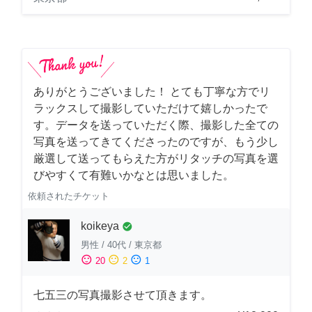
ありがとうございました！ とても丁寧な方でリ
ラックスして撮影していただけて嬉しかったで
す。データを送っていただく際、撮影した全ての
写真を送ってきてくださったのですが、もう少し
厳選して送ってもらえた方がリタッチの写真を選
びやすくて有難いかなとは思いました。
依頼されたチケット
koikeya
check_circle
男性
/
40代
/
東京都
sentiment_satisfied
sentiment_neutral
sentiment_dissatisfied
20
2
1
七五三の写真撮影させて頂きます。