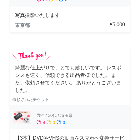
写真撮影いたします
¥5,000
東京都
綺麗な仕上がりで、とても嬉しいです。 レスポ
ンスも速く、信頼できる出品者様でした。 ま
た、依頼させてください。 ありがとうございま
した。
依頼されたチケット
男性
/
30代
/
埼玉県
sentiment_satisfied
sentiment_neutral
sentiment_dissatisfied
4
0
0
【3本】DVDやVHSの動画をスマホへ変換サービ