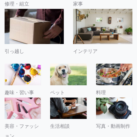
修理・組立
家事
引っ越し
インテリア
趣味・習い事
ペット
料理
美容・ファッシ
生活相談
写真・動画制作
ョン