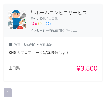
旭ホームコンビニサービス
男性
/
40代
/
山口県
sentiment_satisfied
sentiment_neutral
sentiment_dissatisfied
0
0
0
メッセージ平均返信時間: 3日以上
camera_alt
写真・動画制作
▸ 写真撮影
SNSのプロフィール写真撮影します
¥3,500
山口県
1