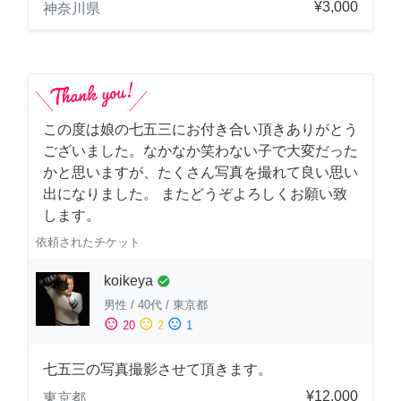
¥3,000
神奈川県
この度は娘の七五三にお付き合い頂きありがとう
ございました。なかなか笑わない子で大変だった
かと思いますが、たくさん写真を撮れて良い思い
出になりました。 またどうぞよろしくお願い致
します。
依頼されたチケット
koikeya
check_circle
男性
/
40代
/
東京都
sentiment_satisfied
sentiment_neutral
sentiment_dissatisfied
20
2
1
七五三の写真撮影させて頂きます。
¥12,000
東京都