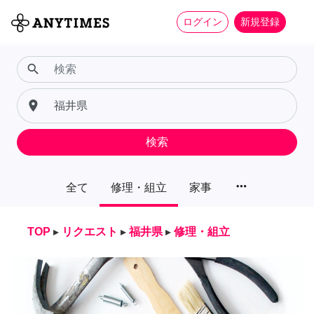
ログイン
新規登録
search
place
検索
more_horiz
全て
修理・組立
家事
TOP
▸
リクエスト
▸
福井県
▸
修理・組立