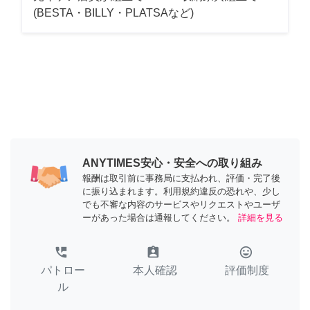
(BESTA・BILLY・PLATSAなど)
ANYTIMES安心・安全への取り組み
報酬は取引前に事務局に支払われ、評価・完了後
に振り込まれます。利用規約違反の恐れや、少し
でも不審な内容のサービスやリクエストやユーザ
ーがあった場合は通報してください。
詳細を見る
perm_phone_msg
assignment_ind
tag_faces
パトロー
本人確認
評価制度
ル