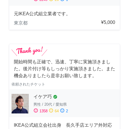
元IKEA公式組立業者です。
¥5,000
東京都
開始時間も正確で、迅速、丁寧に実施頂きまし
た。後片付け等もしっかり実施頂きました。また
機会ありましたら是非お願い致します。
依頼されたチケット
イケア巧
check_circle
男性
/
20代
/
愛知県
sentiment_satisfied
sentiment_neutral
sentiment_dissatisfied
1358
64
2
IKEA公式組立会社出身 長久手店エリア外対応