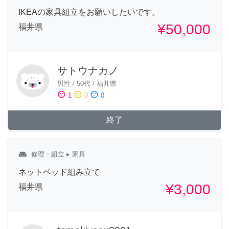
IKEAの家具組立をお願いしたいです。
¥50,000
福井県
サトウナカノ
男性
/
50代
/
福井県
sentiment_satisfied
sentiment_neutral
sentiment_dissatisfied
1
0
0
終了
weekend
修理・組立
▸ 家具
ネットベッド組み立て
¥3,000
福井県