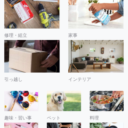
修理・組立
家事
引っ越し
インテリア
趣味・習い事
ペット
料理