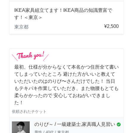
IKEA家具組立てます！IKEA商品の知識豊富で
す！＜東京＞
¥2,500
東京都
最初、仕様が分からなくて本名かつ住所全て書い
てしまっていたところ 避けた方がいいと教えて
いただいたのはのりぴ〜さんだけでした！ 当日
もテキパキ作業していただき、また物腰もとても
柔らかかったので 安心しておねがいできまし
た！
依頼されたチケット
のりぴ～ / 一級建築士,家具職人見習い
check_circle
男性
/
40代
/
東京都