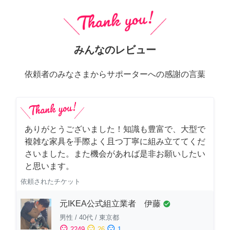
みんなのレビュー
依頼者のみなさまからサポーターへの感謝の言葉
ありがとうございました！知識も豊富で、大型で
複雑な家具を手際よく且つ丁寧に組み立ててくだ
さいました。また機会があれば是非お願いしたい
と思います。
依頼されたチケット
元IKEA公式組立業者 伊藤
check_circle
男性
/
40代
/
東京都
sentiment_satisfied
sentiment_neutral
sentiment_dissatisfied
2249
26
1