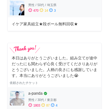
男性
/
50代
/
埼玉県
sentiment_satisfied
sentiment_neutral
sentiment_dissatisfied
470
14
3
イケア家具組立★段ボール無料回収★
本日はありがとうございました。組み立てが途中
だったにも関わらず心良く受けてくださりありが
とうございました。人柄の良さにも感謝していま
す。本当にありがとうございました😭
依頼されたチケット
a-panda
check_circle
男性
/
30代
/
東京都
sentiment_satisfied
sentiment_neutral
sentiment_dissatisfied
1803
87
4