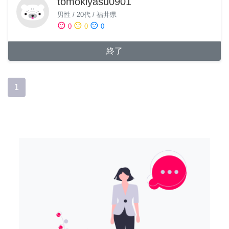
tomokiyasu0901
男性
/
20代
/
福井県
sentiment_satisfied
sentiment_neutral
sentiment_dissatisfied
0
0
0
終了
1