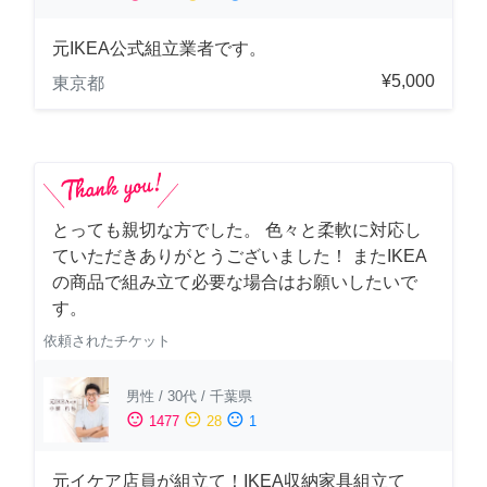
元IKEA公式組立業者です。
¥5,000
東京都
とっても親切な方でした。 色々と柔軟に対応し
ていただきありがとうございました！ またIKEA
の商品で組み立て必要な場合はお願いしたいで
す。
依頼されたチケット
男性
/
30代
/
千葉県
sentiment_satisfied
sentiment_neutral
sentiment_dissatisfied
1477
28
1
元イケア店員が組立て！IKEA収納家具組立て