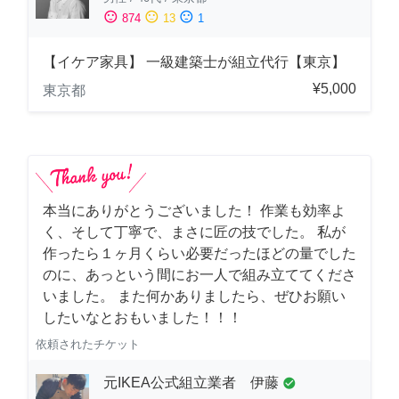
sentiment_satisfied
sentiment_neutral
sentiment_dissatisfied
874
13
1
【イケア家具】 一級建築士が組立代行【東京】
¥5,000
東京都
本当にありがとうございました！ 作業も効率よ
く、そして丁寧で、まさに匠の技でした。 私が
作ったら１ヶ月くらい必要だったほどの量でした
のに、あっという間にお一人で組み立ててくださ
いました。 また何かありましたら、ぜひお願い
したいなとおもいました！！！
依頼されたチケット
元IKEA公式組立業者 伊藤
check_circle