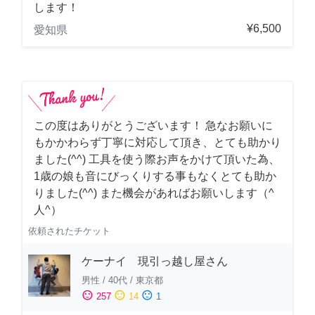
します！
¥6,500
愛知県
この度はありがとうございます！ 急なお願いに
もかかわらず丁寧に対応して頂き、とても助かり
ました(^^) 工具を使う際お声をかけて頂いた為、
1歳の娘も音にびっくりする事もなくとても助か
りました(^^) また機会があればお願いします（^
人^）
依頼されたチケット
ケーナイ 現引っ越し屋さん
男性
/
40代
/
東京都
sentiment_satisfied
sentiment_neutral
sentiment_dissatisfied
257
14
1