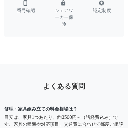
smartphone
lock
stars
番号確認
シェアワ
認定制度
ーカー保
険
よくある質問
修理・家具組み立ての料金相場は？
目安は、家具1つあたり、約3500円～（諸経費込み）で
す。家具の種類や対応項目、交通費に合わせて都度ご相談