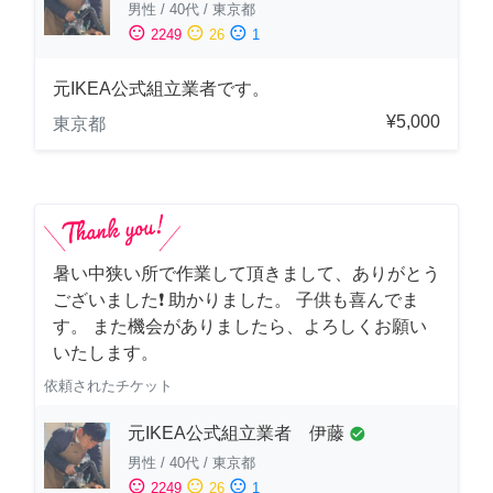
男性
/
40代
/
東京都
sentiment_satisfied
sentiment_neutral
sentiment_dissatisfied
2249
26
1
元IKEA公式組立業者です。
¥5,000
東京都
暑い中狭い所で作業して頂きまして、ありがとう
ございました❗️ 助かりました。 子供も喜んでま
す。 また機会がありましたら、よろしくお願い
いたします。
依頼されたチケット
元IKEA公式組立業者 伊藤
check_circle
男性
/
40代
/
東京都
sentiment_satisfied
sentiment_neutral
sentiment_dissatisfied
2249
26
1