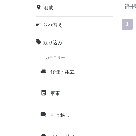
福井
place
地域
sort
1
並べ替え
local_offer
絞り込み
カテゴリー
weekend
修理・組立
local_laundry_service
家事
local_shipping
引っ越し
home