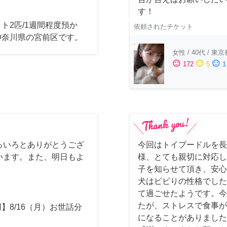
す！
ト2匹/1週間程度預か
依頼されたチケット
神奈川県の宮前区です。
女性
/
40代
/
東京
sentiment_satisfied
sentiment_neutral
sentiment_dissatisfied
172
5
1
ろいろとありがとうござ
今回はトイプードルを長
います。また、明日もよ
様、とても親切に対応し
子を知らせて頂き、安心
犬はビビりの性格でした
て過ごせたようです。今
たが、ストレスで食事が
】8/16（月）お世話分
になることがありました