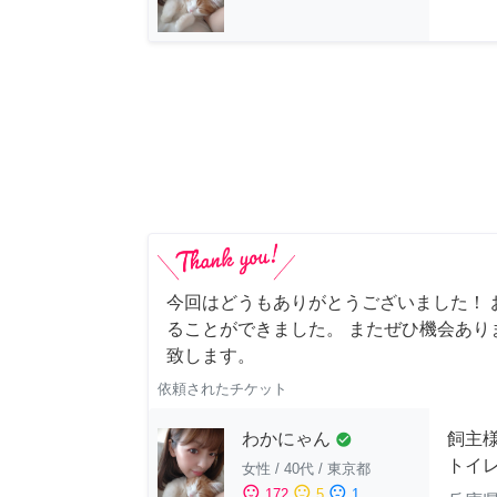
今回はどうもありがとうございました！ 
ることができました。 またぜひ機会あり
致します。
依頼されたチケット
わかにゃん
飼主
check_circle
トイ
女性
/
40代
/
東京都
sentiment_satisfied
sentiment_neutral
sentiment_dissatisfied
172
5
1