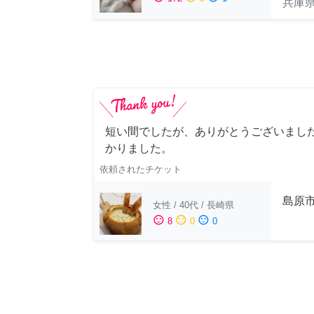
兵庫
短い間でしたが、ありがとうございました
かりました。
依頼されたチケット
島原
女性
/
40代
/
長崎県
sentiment_satisfied
sentiment_neutral
sentiment_dissatisfied
8
0
0