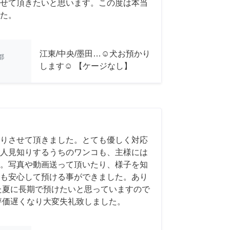
せて頂きたいと思います。この度は本当
た。
江東/中央/墨田…☺︎犬お預かり
都
します☺︎ 【ケージなし】
りさせて頂きました。とても優しく対応
人見知りするうちのワンコも、主様には
。写真や動画送って頂いたり、様子を知
も安心して預ける事ができました。あり
た夏に長期で預けたいと思っていますので
評価遅くなり大変失礼致しました。