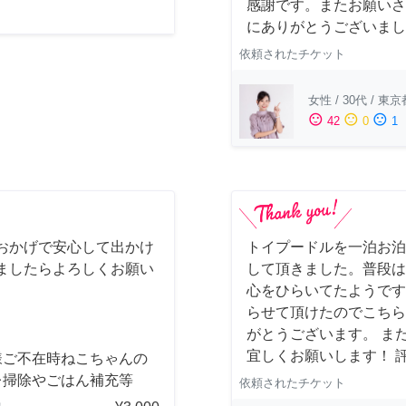
感謝です。またお願いさ
にありがとうございまし
依頼されたチケット
女性
/
30代
/
東京
sentiment_satisfied
sentiment_neutral
sentiment_dissatisfied
42
0
1
おかげで安心して出かけ
トイプードルを一泊お泊
ましたらよろしくお願い
して頂きました。普段は
心をひらいてたようです
らせて頂けたのでこちら
がとうございます。 ま
宜しくお願いします！ 
様ご不在時ねこちゃんの
レ掃除やごはん補充等
依頼されたチケット