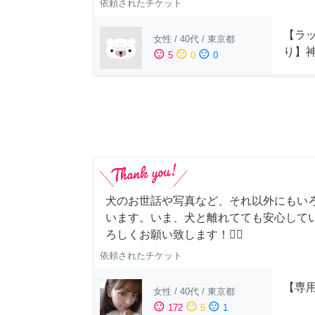
依頼されたチケット
【ラッ
女性
/
40代
/
東京都
り】
sentiment_satisfied
sentiment_neutral
sentiment_dissatisfied
5
0
0
犬のお世話や写真など、それ以外にもい
います。いま、犬と離れてても安心して
ろしくお願い致します！🙇‍♂️
依頼されたチケット
【専用
女性
/
40代
/
東京都
sentiment_satisfied
sentiment_neutral
sentiment_dissatisfied
172
5
1