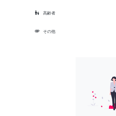
escalator_warning
高齢者
attachment
その他