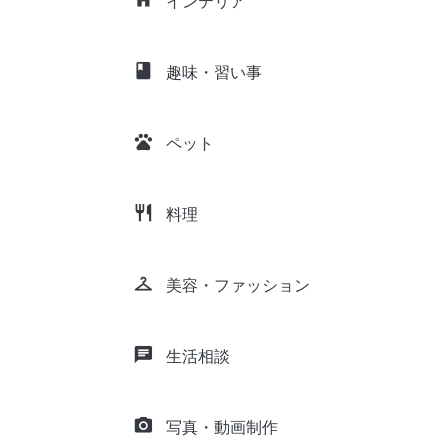
インテリア
class
趣味・習い事
pets
ペット
restaurant
料理
checkroom
美容・ファッション
chat
生活相談
camera_alt
写真・動画制作