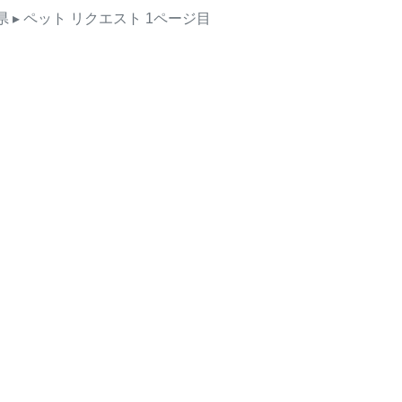
県
▸ ペット
リクエスト
1ページ目