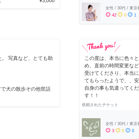
¥3,000
県
女性
/
30代
/
東京
sentiment_satisfied
sentiment_neutral
sentiment_dissatisfied
42
0
1
。 写真など、とても助
この度は、本当に色々と
め、直前の時間変更など
受けてくださり、本当に
てもらったようで、、安
自身の事も気遣ってくだ
市で犬の散歩その他世話
す！！
依頼されたチケット
女性
/
30代
/
東京
sentiment_satisfied
sentiment_neutral
sentiment_dissatisfied
3
0
0