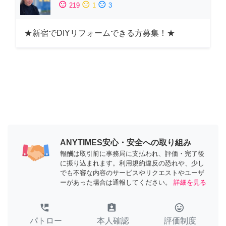
sentiment_satisfied
sentiment_neutral
sentiment_dissatisfied
219
1
3
★新宿でDIYリフォームできる方募集！★
ANYTIMES安心・安全への取り組み
報酬は取引前に事務局に支払われ、評価・完了後
に振り込まれます。利用規約違反の恐れや、少し
でも不審な内容のサービスやリクエストやユーザ
ーがあった場合は通報してください。
詳細を見る
perm_phone_msg
assignment_ind
tag_faces
パトロー
本人確認
評価制度