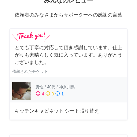
みんなのレビュー
依頼者のみなさまからサポーターへの感謝の言葉
とても丁寧に対応して頂き感謝しています。仕上
がりも素晴らしく気に入っています。ありがとう
ございました。
依頼されたチケット
男性
/
40代
/
神奈川県
sentiment_satisfied
sentiment_neutral
sentiment_dissatisfied
4
0
1
キッチンキャビネット シート張り替え