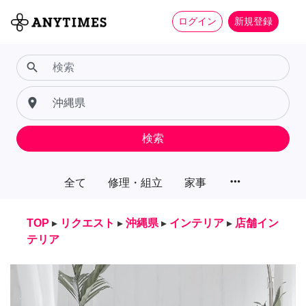
ログイン
新規登録
search
place
検索
more_horiz
全て
修理・組立
家事
TOP
▸
リクエスト
▸
沖縄県
▸
インテリア
▸
店舗イン
テリア