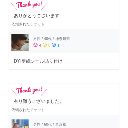
ありがとうございます
依頼されたチケット
男性
/
40代
/
神奈川県
sentiment_satisfied
sentiment_neutral
sentiment_dissatisfied
4
0
1
DYI壁紙シール貼り付け
有り難うございました。
依頼されたチケット
男性
/
60代
/
東京都