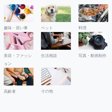
趣味・習い事
ペット
料理
美容・ファッシ
生活相談
写真・動画制作
ョン
その他
高齢者