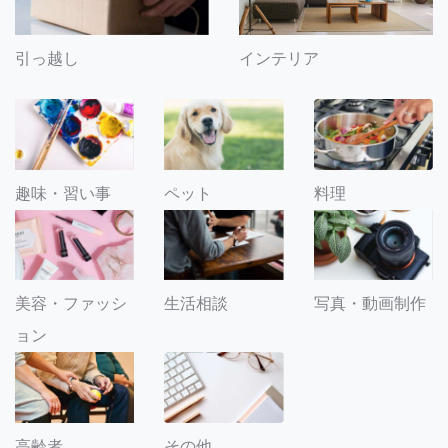
引っ越し
インテリア
趣味・習い事
ペット
料理
美容・ファッシ
生活相談
写真・動画制作
ョン
その他
高齢者