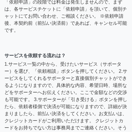
「依頼申請」の段階では料金は発生しませんので、まず
は、各サービスチケットに「依頼申請」を頂いて、個別チ
ャットにてお問い合わせ、ご相談ください。 ※依頼申請
後、本契約前（前払い決済前）であれば、キャンセル可能
です。
サービスを依頼する流れは？
1.サービス一覧の中から、受けたいサービス（サポータ
ー）を選び、「依頼相談」ボタンを押してください。 2.サ
ービスをしてくれるサポーターと直接個別チャットができ
るようになりますので、具体的な内容、希望日時、場所な
どをサポーターへお伝えください。ここで金額などの交渉
も可能です。 3.サポーターが「引き受ける」ボタンを押し
たら、依頼者様側で決済が可能になりますので、詳細が決
まりましたら、前払い決済をしてください。お支払いは、
クレジットカードがご利用いただけます。 クレジットカ
ードをお持ちでない方は事務局までご連絡ください。そう