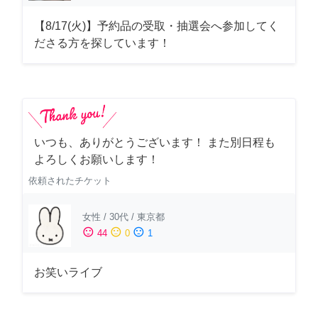
【8/17(火)】予約品の受取・抽選会へ参加してく
ださる方を探しています！
いつも、ありがとうございます！ また別日程も
よろしくお願いします！
依頼されたチケット
女性
/
30代
/
東京都
sentiment_satisfied
sentiment_neutral
sentiment_dissatisfied
44
0
1
お笑いライブ