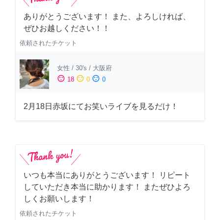
ありがとうございます！ また、よろしければ、
ぜひお越しください！！
依頼されたチケット
女性
/
30's
/
大阪府
sentiment_satisfied
sentiment_neutral
sentiment_dissatisfied
18
0
0
2月18日赤坂にてお笑いライブを見るだけ！
いつも本当にありがとうございます！ リピート
していただき本当に助かります！ またぜひよろ
しくお願いします！
依頼されたチケット