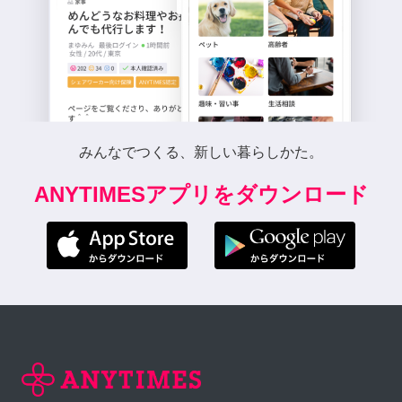
みんなでつくる、新しい暮らしかた。
ANYTIMESアプリをダウンロード