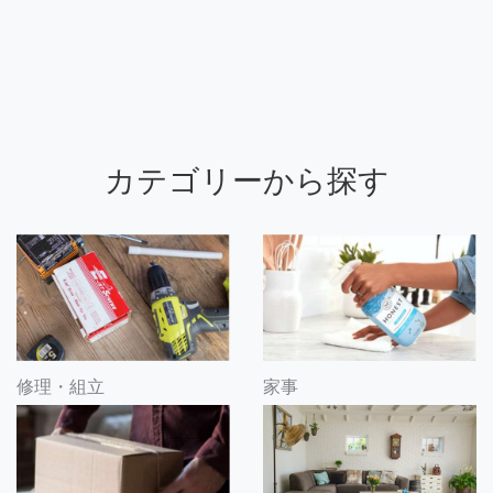
カテゴリーから探す
修理・組立
家事