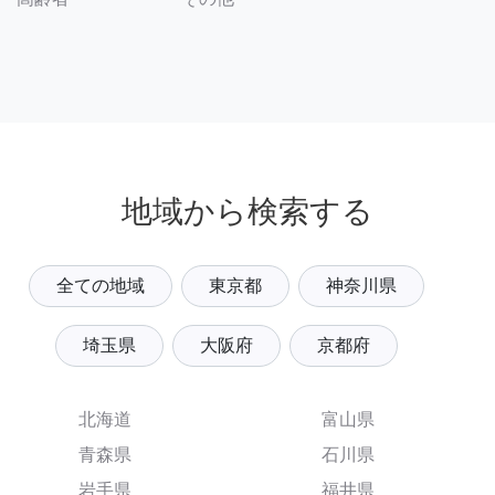
地域から検索する
全ての地域
東京都
神奈川県
埼玉県
大阪府
京都府
北海道
富山県
青森県
石川県
岩手県
福井県