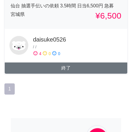
仙台 抽選手伝いの依頼 3.5時間 日当6,500円 急募
¥6,500
宮城県
daisuke0526
/
/
sentiment_satisfied
sentiment_neutral
sentiment_dissatisfied
4
0
0
終了
1