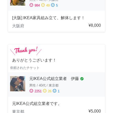
sentiment_satisfied
sentiment_neutral
sentiment_dissatisfied
984
49
5
[大阪] IKEA家具組み立て、解体します！
¥8,000
大阪府
ありがとうございます！
依頼されたチケット
元IKEA公式組立業者 伊藤
check_circle
男性
/
40代
/
東京都
sentiment_satisfied
sentiment_neutral
sentiment_dissatisfied
2251
26
1
元IKEA公式組立業者です。
¥5,000
東京都