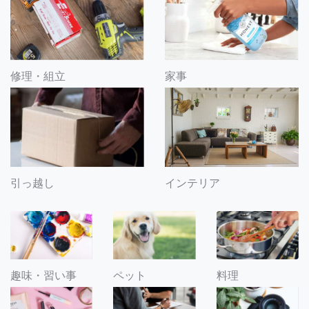
修理・組立
家事
引っ越し
インテリア
趣味・習い事
ペット
料理