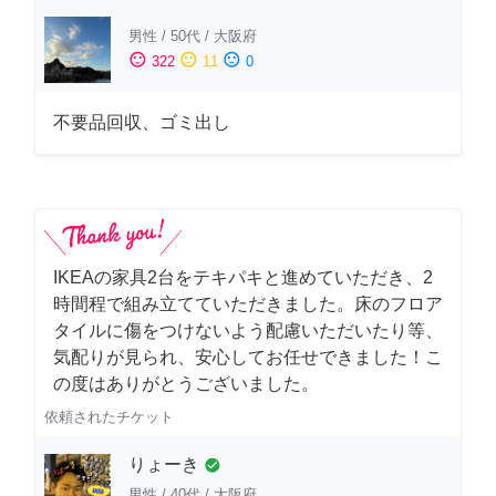
男性
/
50代
/
大阪府
sentiment_satisfied
sentiment_neutral
sentiment_dissatisfied
322
11
0
不要品回収、ゴミ出し
IKEAの家具2台をテキパキと進めていただき、2
時間程で組み立てていただきました。床のフロア
タイルに傷をつけないよう配慮いただいたり等、
気配りが見られ、安心してお任せできました！こ
の度はありがとうございました。
依頼されたチケット
りょーき
check_circle
男性
/
40代
/
大阪府