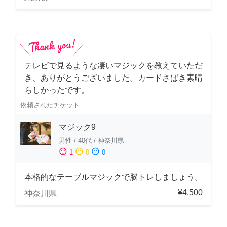
テレビで見るような凄いマジックを教えていただ
き、ありがとうございました。カードさばき素晴
らしかったです。
依頼されたチケット
マジック9
男性
/
40代
/
神奈川県
sentiment_satisfied
sentiment_neutral
sentiment_dissatisfied
1
0
0
本格的なテーブルマジックで脳トレしましょう。
¥4,500
神奈川県