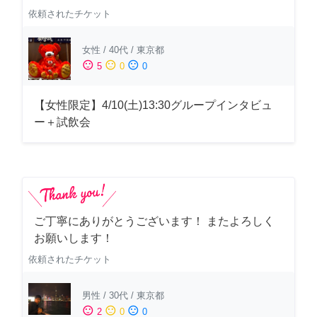
依頼されたチケット
女性
/
40代
/
東京都
sentiment_satisfied
sentiment_neutral
sentiment_dissatisfied
5
0
0
【女性限定】4/10(土)13:30グループインタビュ
ー＋試飲会
ご丁寧にありがとうございます！ またよろしく
お願いします！
依頼されたチケット
男性
/
30代
/
東京都
sentiment_satisfied
sentiment_neutral
sentiment_dissatisfied
2
0
0