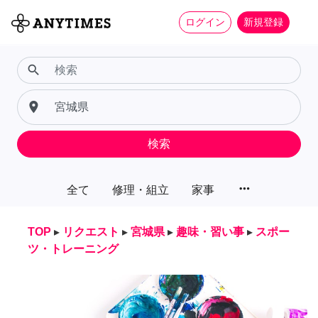
ログイン
新規登録
search
place
検索
more_horiz
全て
修理・組立
家事
TOP
▸
リクエスト
▸
宮城県
▸
趣味・習い事
▸
スポー
ツ・トレーニング