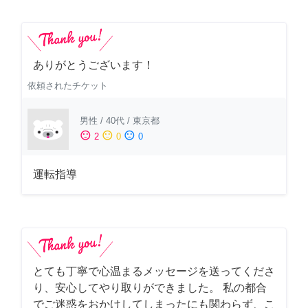
ありがとうございます！
依頼されたチケット
男性
/
40代
/
東京都
sentiment_satisfied
sentiment_neutral
sentiment_dissatisfied
2
0
0
運転指導
とても丁寧で心温まるメッセージを送ってくださ
り、安心してやり取りができました。 私の都合
でご迷惑をおかけしてしまったにも関わらず、こ