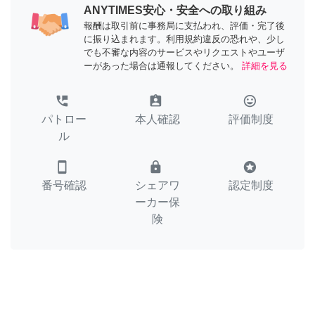
ANYTIMES安心・安全への取り組み
報酬は取引前に事務局に支払われ、評価・完了後
に振り込まれます。利用規約違反の恐れや、少し
でも不審な内容のサービスやリクエストやユーザ
ーがあった場合は通報してください。
詳細を見る
perm_phone_msg
assignment_ind
tag_faces
パトロー
本人確認
評価制度
ル
smartphone
lock
stars
番号確認
シェアワ
認定制度
ーカー保
険