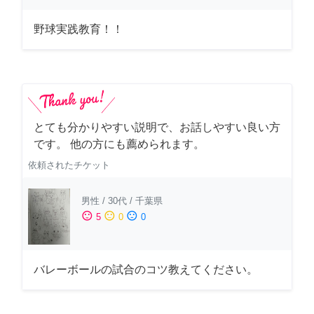
野球実践教育！！
とても分かりやすい説明で、お話しやすい良い方
です。 他の方にも薦められます。
依頼されたチケット
男性
/
30代
/
千葉県
sentiment_satisfied
sentiment_neutral
sentiment_dissatisfied
5
0
0
バレーボールの試合のコツ教えてください。