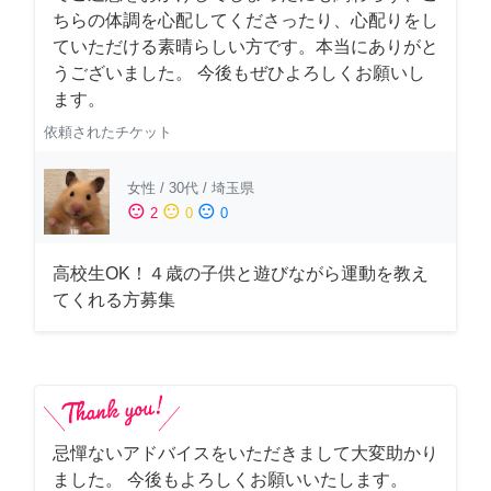
ちらの体調を心配してくださったり、心配りをし
ていただける素晴らしい方です。本当にありがと
うございました。 今後もぜひよろしくお願いし
ます。
依頼されたチケット
女性
/
30代
/
埼玉県
sentiment_satisfied
sentiment_neutral
sentiment_dissatisfied
2
0
0
高校生OK！４歳の子供と遊びながら運動を教え
てくれる方募集
忌憚ないアドバイスをいただきまして大変助かり
ました。 今後もよろしくお願いいたします。