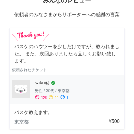
みんなのレビュー
依頼者のみなさまからサポーターへの感謝の言葉
バスケのハウツーを少しだけですが、教われまし
た。 また、次回ありましたら宜しくお願い致し
ます。
依頼されたチケット
saku@
check_circle
男性
/
30代
/
東京都
sentiment_satisfied
sentiment_neutral
sentiment_dissatisfied
129
11
1
バスケ教えます。
¥500
東京都