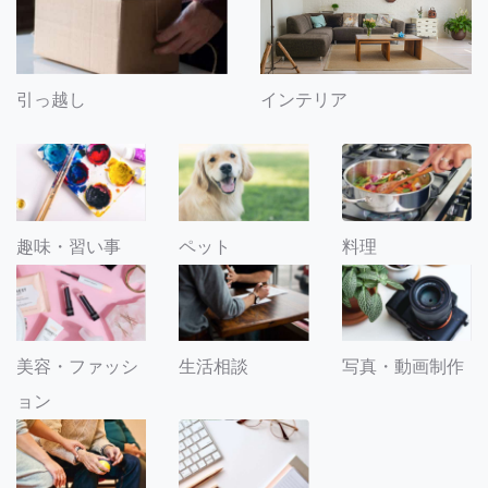
引っ越し
インテリア
趣味・習い事
ペット
料理
美容・ファッシ
生活相談
写真・動画制作
ョン