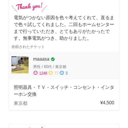
電気がつかない原因を色々考えてくれて、直るま
で色々試してくれました。二回もホームセンター
まで行っていただき、とてもありがたかったで
す。無事電気がつき、助かりました。
依頼されたチケット
maaasa
check_circle
男性
/
60代
/
東京都
sentiment_satisfied
sentiment_neutral
sentiment_dissatisfied
1248
77
3
照明器具・ＴＶ・スイッチ・コンセント・インタ
ーホン交換
¥4,500
東京都