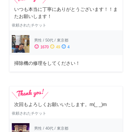
いつも本当に丁寧にありがとうございます！！ま
たお願いします！
依頼されたチケット
男性
/
50代
/
東京都
sentiment_satisfied
sentiment_neutral
sentiment_dissatisfied
1670
49
4
掃除機の修理をしてください！
次回もよろしくお願いいたします。m(_ _)m
依頼されたチケット
男性
/
40代
/
東京都