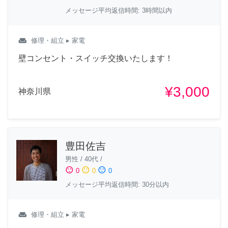
メッセージ平均返信時間: 3時間以内
weekend
修理・組立
▸ 家電
壁コンセント・スイッチ交換いたします！
¥3,000
神奈川県
豊田佐吉
男性
/
40代
/
sentiment_satisfied
sentiment_neutral
sentiment_dissatisfied
0
0
0
メッセージ平均返信時間: 30分以内
weekend
修理・組立
▸ 家電