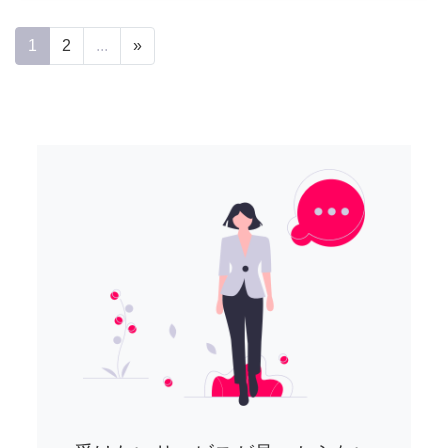
1
2
...
»