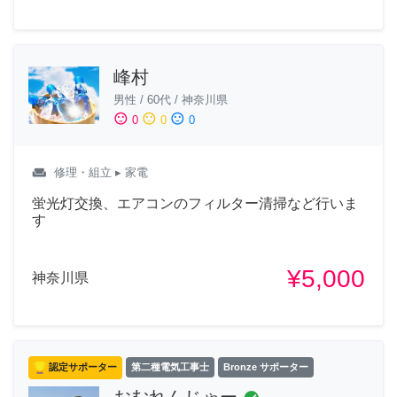
峰村
男性
/
60代
/
神奈川県
sentiment_satisfied
sentiment_neutral
sentiment_dissatisfied
0
0
0
weekend
修理・組立
▸ 家電
蛍光灯交換、エアコンのフィルター清掃など行いま
す
¥5,000
神奈川県
認定サポーター
第二種電気工事士
Bronze サポーター