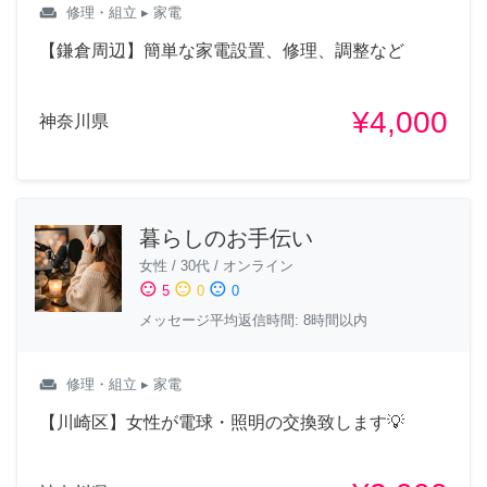
weekend
修理・組立
▸ 家電
【鎌倉周辺】簡単な家電設置、修理、調整など
¥4,000
神奈川県
暮らしのお手伝い
女性
/
30代
/
オンライン
sentiment_satisfied
sentiment_neutral
sentiment_dissatisfied
5
0
0
メッセージ平均返信時間: 8時間以内
weekend
修理・組立
▸ 家電
【川崎区】女性が電球・照明の交換致します💡