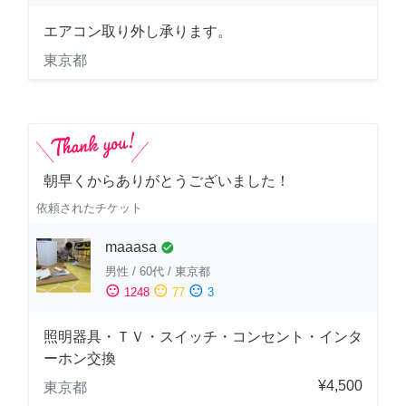
エアコン取り外し承ります。
東京都
朝早くからありがとうございました！
依頼されたチケット
maaasa
check_circle
男性
/
60代
/
東京都
sentiment_satisfied
sentiment_neutral
sentiment_dissatisfied
1248
77
3
照明器具・ＴＶ・スイッチ・コンセント・インタ
ーホン交換
¥4,500
東京都