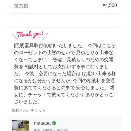
¥4,500
東京都
[照明器具取付依頼]いたしました。 今回はこちら
のローゼットの状態のせいで 見積もりが出来な
くなってしまい、 急遽、見積もりのための交通
費を 相談料としてお支払いする事になりまし
た。 今後、必要になった場合は (お願い出来る様
になるかは分かりませんが) 今回の相談料を交通
費にあててくださるとの事で 安心しました。 親
切に、チャットで教えてくださり ありがとうご
ざいました。
依頼されたチケット
maaasa
check_circle
男性
/
60代
/
東京都