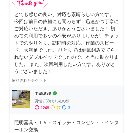
とても感じの良い、対応も素晴らしい方です。
今回は前日の依頼にも関わらず、迅速かつ丁寧に
ご対応いただき、ありがとうございました！ 初
めての利用で多少の不安がありましたが、チャッ
トでのやりとり、訪問時の対応、作業のスピー
ド、大満足でした。 ひとりでは到底組み立てら
れないダブルベッドでしたので、本当に助かりま
した。 また、次回利用したい方です。ありがと
うございました！
依頼されたチケット
maaasa
check_circle
男性
/
60代
/
東京都
sentiment_satisfied
sentiment_neutral
sentiment_dissatisfied
1248
77
3
照明器具・ＴＶ・スイッチ・コンセント・インタ
ーホン交換