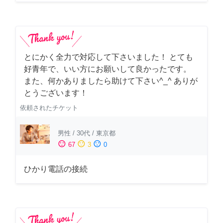
とにかく全力で対応して下さいました！ とても
好青年で、いい方にお願いして良かったです。
また、何かありましたら助けて下さい^_^ ありが
とうございます！
依頼されたチケット
男性
/
30代
/
東京都
sentiment_satisfied
sentiment_neutral
sentiment_dissatisfied
67
3
0
ひかり電話の接続