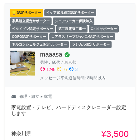
認定サポーター
イケア家具組立認定サポーター
家具組立認定サポーター
シェアワーカー保険加入
ベルメゾン認定サポーター
第二種電気工事士
Gold サポーター
COFO認定サポーター
コアラスリープジャパン認定サポーター
ネルコンシェルジュ認定サポーター
ラシカル認定サポーター
maaasa
check_circle
男性
/
60代
/
東京都
sentiment_satisfied
sentiment_neutral
sentiment_dissatisfied
1248
77
3
メッセージ平均返信時間: 8時間以内
weekend
修理・組立
▸ 家電
家電設置・テレビ、ハードディスクレコーダー設定
します
¥3,500
神奈川県