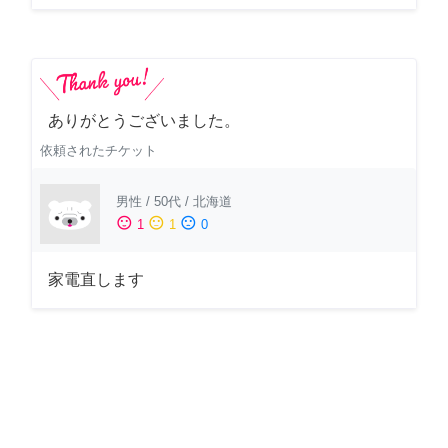
ありがとうございました。
依頼されたチケット
男性
/
50代
/
北海道
sentiment_satisfied
sentiment_neutral
sentiment_dissatisfied
1
1
0
家電直します