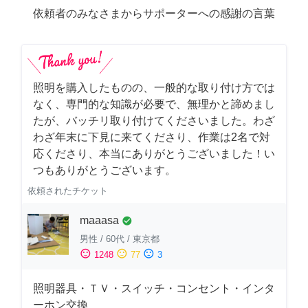
依頼者のみなさまからサポーターへの感謝の言葉
照明を購入したものの、一般的な取り付け方では
なく、専門的な知識が必要で、無理かと諦めまし
たが、バッチリ取り付けてくださいました。わざ
わざ年末に下見に来てくださり、作業は2名で対
応くださり、本当にありがとうございました！い
つもありがとうございます。
依頼されたチケット
maaasa
check_circle
男性
/
60代
/
東京都
sentiment_satisfied
sentiment_neutral
sentiment_dissatisfied
1248
77
3
照明器具・ＴＶ・スイッチ・コンセント・インタ
ーホン交換