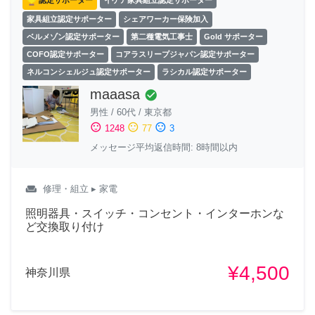
認定サポーター
イケア家具組立認定サポーター
家具組立認定サポーター
シェアワーカー保険加入
ベルメゾン認定サポーター
第二種電気工事士
Gold サポーター
COFO認定サポーター
コアラスリープジャパン認定サポーター
ネルコンシェルジュ認定サポーター
ラシカル認定サポーター
maaasa
check_circle
男性
/
60代
/
東京都
sentiment_satisfied
sentiment_neutral
sentiment_dissatisfied
1248
77
3
メッセージ平均返信時間: 8時間以内
weekend
修理・組立
▸ 家電
照明器具・スイッチ・コンセント・インターホンな
ど交換取り付け
¥4,500
神奈川県