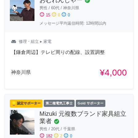
おむれんじゃー
check_circle
男性
/
60代
/
神奈川県
sentiment_satisfied
sentiment_neutral
sentiment_dissatisfied
15
0
0
メッセージ平均返信時間: 12時間以内
weekend
修理・組立
▸ 家電
【鎌倉周辺】テレビ周りの配線、設置調整
¥4,000
神奈川県
認定サポーター
第二種電気工事士
Gold サポーター
Mizuki 元複数ブランド家具組立
業者
check_circle
男性
/
20代
/
千葉県
sentiment_satisfied
sentiment_neutral
sentiment_dissatisfied
182
2
0