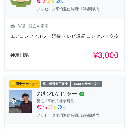
sentiment_satisfied
sentiment_neutral
sentiment_dissatisfied
0
0
0
メッセージ平均返信時間: 12時間以内
weekend
修理・組立
▸ 家電
エアコンフィルター清掃 テレビ設置 コンセント交換
¥3,000
神奈川県
認定サポーター
第二種電気工事士
Bronze サポーター
おむれんじゃー
check_circle
男性
/
60代
/
神奈川県
sentiment_satisfied
sentiment_neutral
sentiment_dissatisfied
15
0
0
メッセージ平均返信時間: 12時間以内