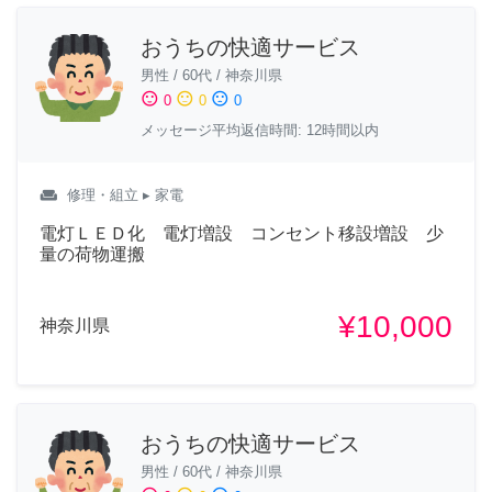
おうちの快適サービス
男性
/
60代
/
神奈川県
sentiment_satisfied
sentiment_neutral
sentiment_dissatisfied
0
0
0
メッセージ平均返信時間: 12時間以内
weekend
修理・組立
▸ 家電
電灯ＬＥＤ化 電灯増設 コンセント移設増設 少
量の荷物運搬
¥10,000
神奈川県
おうちの快適サービス
男性
/
60代
/
神奈川県