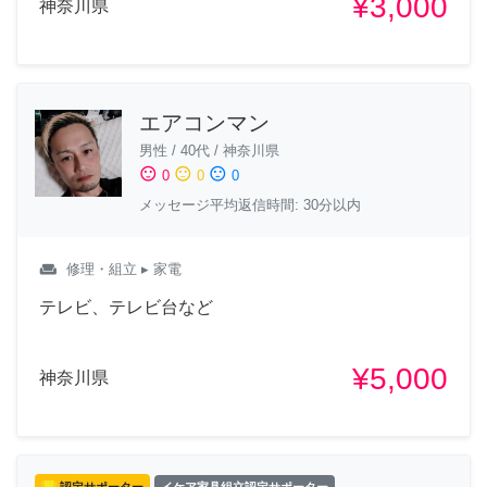
¥3,000
神奈川県
エアコンマン
男性
/
40代
/
神奈川県
sentiment_satisfied
sentiment_neutral
sentiment_dissatisfied
0
0
0
メッセージ平均返信時間: 30分以内
weekend
修理・組立
▸ 家電
テレビ、テレビ台など
¥5,000
神奈川県