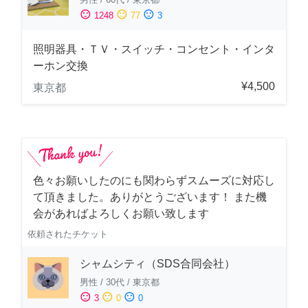
sentiment_satisfied
sentiment_neutral
sentiment_dissatisfied
1248
77
3
照明器具・ＴＶ・スイッチ・コンセント・インタ
ーホン交換
¥4,500
東京都
色々お願いしたのにも関わらずスムーズに対応し
て頂きました。ありがとうございます！ また機
会があればよろしくお願い致します
依頼されたチケット
シャムシティ（SDS合同会社）
男性
/
30代
/
東京都
sentiment_satisfied
sentiment_neutral
sentiment_dissatisfied
3
0
0