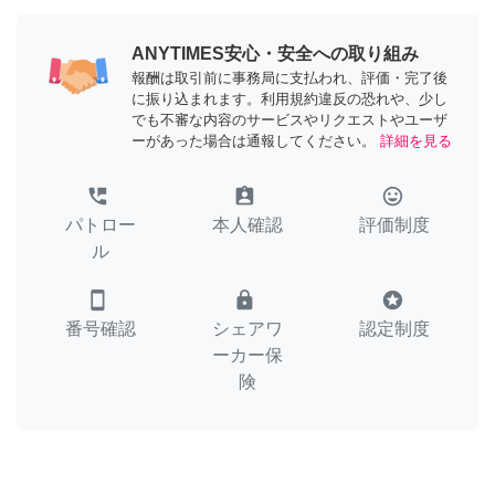
ANYTIMES安心・安全への取り組み
報酬は取引前に事務局に支払われ、評価・完了後
に振り込まれます。利用規約違反の恐れや、少し
でも不審な内容のサービスやリクエストやユーザ
ーがあった場合は通報してください。
詳細を見る
perm_phone_msg
assignment_ind
tag_faces
パトロー
本人確認
評価制度
ル
smartphone
lock
stars
番号確認
シェアワ
認定制度
ーカー保
険