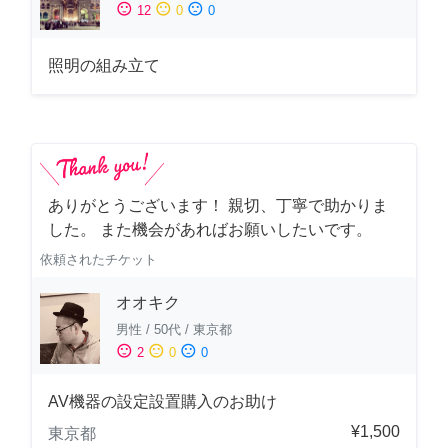
sentiment_satisfied
sentiment_neutral
sentiment_dissatisfied
12
0
0
照明の組み立て
ありがとうございます！ 親切、丁寧で助かりま
した。 また機会があればお願いしたいです。
依頼されたチケット
オオキク
男性
/
50代
/
東京都
sentiment_satisfied
sentiment_neutral
sentiment_dissatisfied
2
0
0
AV機器の設定設置購入のお助け
¥1,500
東京都