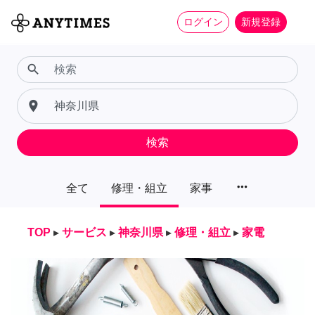
ログイン
新規登録
search
place
検索
more_horiz
全て
修理・組立
家事
TOP
▸
サービス
▸
神奈川県
▸
修理・組立
▸
家電